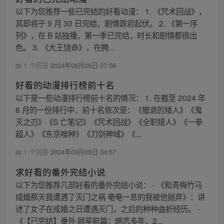
以下为您推荐一些已完结的好看动漫： 1. 《咒术回战》，
其即将于 9 月 30 日完结，剧情跌宕起伏。 2. 《第一序
列》，在 B 站独播，第一季已完结，时长和剧情都很出
色。 3. 《大王饶命》，在腾...
1 个回答
2024年08月26日 07:56
好看的动漫排行榜前十名
以下是一些动漫排行榜前十名的情况： 1. 在截至 2024 年
8 月的一份排行中，前十名依次是：《撤退的矮人》《鬼
灭之刃》《S 亡笔记》《咒术回战》《全职猎人》《一拳
超人》《东京喰种》《刀剑神域》《...
1 个回答
2024年09月05日 04:57
求好看的番外完结小说
以下为您推荐几部好看的番外完结小说： - 《和青梅竹马
成婚那天我遭遇了灭门之祸 奄奄一息的我被他抛弃》：讲
述了女子在成婚之日遭遇灭门，之后的种种曲折经历。 -
《【已完结】番外·顾星航篇：暗恋多年，2...