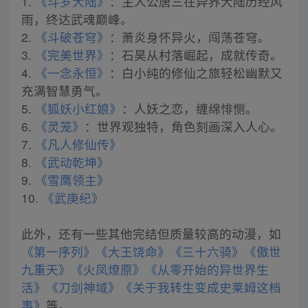
1.
《斗罗大陆》
：主人公唐三在异界大陆历经风
雨，终达武魂巅峰。
2.
《斗破苍穹》
：萧炎身怀异火，闯荡苍穹。
3.
《完美世界》
：石昊从村落崛起，成就传奇。
4.
《一念永恒》
：白小纯的修仙之旅轻松幽默又
充满智慧勇气。
5.
《狐妖小红娘》
：人妖之恋，缠绵悱恻。
6.
《灵笼》
：世界观独特，角色刻画深入人心。
7.
《凡人修仙传》
8.
《武动乾坤》
9.
《雪鹰领主》
10.
《武庚纪》
此外，还有一些其他完结但质量较高的动漫，如
《第一序列》
《大王饶命》
《三十六骑》
《傲世
九重天》
《火凤燎原》
《从零开始的异世界生
活》
《刀剑神域》
《关于我转生变成史莱姆这档
事》
等。