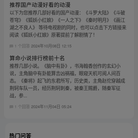
推荐国产动漫好看的动漫
以下为您推荐几部好看的国产动漫：《斗罗大陆》《斗破
苍穹》《狐妖小红娘》《一人之下》《秦时明月》《画江
湖之不良人》 等待电视剧的同时，也可以点击下方链接来
阅读《狐妖小红娘》原著提前了解剧情了！
1 个回答
2024年10月08日 12:15
算命小说排行榜前十名
推荐几部小说。《脑中有卦》，书海翰香创作的玄幻小
说，主角脑中有卦能算吉凶祸福，眼窥天机可阅人间百
态。《秦将》起飞的东君所写，历史类，主角赵佗穿越成
荆轲车队一员，经历荆轲刺秦，被秦王赐爵，随秦军征
战，参...
1 个回答
2024年11月04日 05:24
热门问答