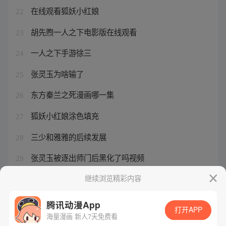
在线观看狐妖小红娘
22
胡先煦一人之下电影版在线观看
23
一人之下手游徐三
24
张灵玉为啥输了
25
东方秦兰之死漫画哪一集
26
狐妖小红娘涂色填充
27
三少和雅雅的后续发展
28
张灵玉被逐出师门后黑化了吗视频
29
涂山雅雅 过过
继续浏览精彩内容
30
腾讯动漫App
打开APP
海量漫画 新人7天免费看