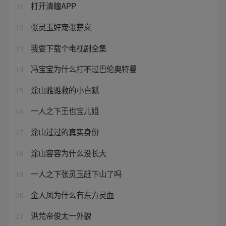
打开清瞳APP
11
张灵玉好宠张楚岚
12
我要下载个电视剧全集
13
冯宝宝为什么打不过巴伦奥特曼
14
涂山雅雅救的小白狐
15
一人之下王也宝儿姐
16
涂山过过的真实身份
17
涂山容容为什么没长大
18
一人之下张灵玉赶下山了吗
19
金人凤为什么有东方灵血
20
洪荒帝俊太一外貌
21