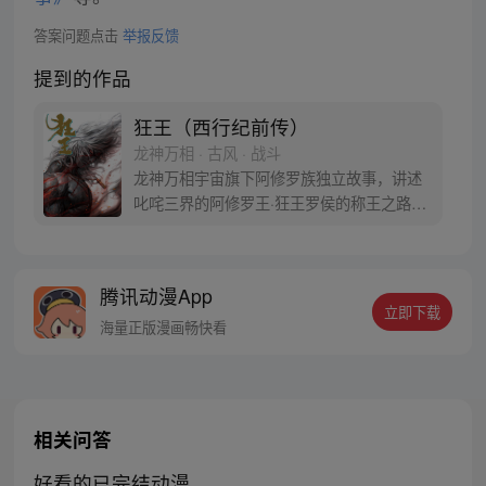
答案问题点击
举报反馈
提到的作品
狂王（西行纪前传）
龙神万相 · 古风 · 战斗
龙神万相宇宙旗下阿修罗族独立故事，讲述
叱咤三界的阿修罗王·狂王罗侯的称王之路。
天生脆弱的阿修罗少年有鱼惨遭神秘阿修罗
突然灭族，自己也被强行带走进行地狱式的
磨炼。经历无数次死亡与重生，蜕变的少年
腾讯动漫App
有鱼最终背负挚友的信念成为阿修罗王—狂
立即下载
王，更名罗侯。天界与阿修罗的百年大战随
海量正版漫画畅快看
之爆发，少年新王能否担起重任
相关问答
好看的已完结动漫