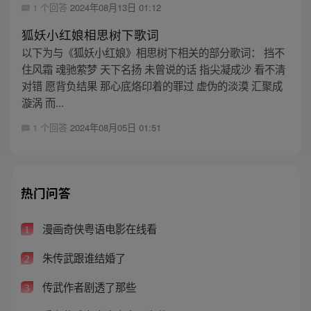
1 个回答
2024年08月13日 01:12
狐妖小红娘相思树下歌词
以下为与《狐妖小红娘》相思树下相关的部分歌词： 挡不
住风霜 魂驰萦梦 天下名扬 未曾说的话 指尖凝成沙 看不清
对错 愿背负结果 那心底烙印着的罪过 虚伪的淡漠 汇聚成
漩涡 而...
1 个回答
2024年08月05日 01:51
热门问答
漫画奇侠粤语电影在线看
1
朱传武跟谁结婚了
2
传武作者剧透了那些
3