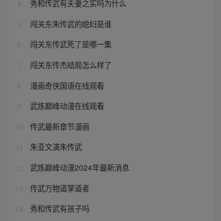
秀和传武有夫妻之实吗为什么
4
闯关东朱传武的媳妇是谁
5
闯关东传武死了是哪一集
6
闯关东传杰结局怎么样了
7
漫画奇侠国语在线观看
8
武炼巅峰动漫在线观看
9
传武最新章节漫画
10
朱亚文演朱传武
11
武炼巅峰动漫2024年最新消息
12
传武万物道掌道者
13
秀和传武有孩子吗
14