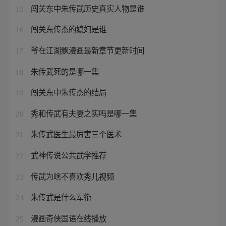
闯关东中朱传武历史真实人物是谁
15
闯关东传杰的媳妇是谁
16
爷在江湖飘漫画最新章节更新时间
17
朱传武死的是哪一集
18
闯关东中朱传杰的结局
19
秀和传武有夫妻之实吗是哪一集
20
朱传武医生最厉害三个医术
21
武神传说公共武学推荐
22
传武为啥不喜欢秀儿视频
23
朱传武是什么军衔
24
漫画奇侠国语在线播放
25