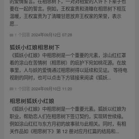
的爱情誓言。在相思树下，一对对相爱的人许下下辈子也
要在一起的誓言。例如，王权富贵和清瞳在相思树下相互
温暖，王权富贵为了清瞳甘愿放弃王权家的荣誉，表示
愿...
1 个回答
2024年09月12日 07:28
狐妖小红娘相思树下
《狐妖小红娘》中相思树是一个重要的元素，涂山红红罩
着的涂山在苦情树（相思树）的庇护下宛如桃花源。在故
事里，人与妖的爱情通过相思树得以延续和见证。 等待电
视剧的同时，也可以点击下方链接来阅读《狐妖...
1 个回答
2024年09月10日 11:20
相思树狐妖小红娘
《狐妖小红娘》中相思树是一个重要元素。狐妖以红娘为
职业，帮助恋人们在相思树下签订契约，实现转世续缘。
例如涂山红红与东方月初的故事就与此相关。同时，有相
关作品如《相思树下》第 12 册对应月红篇的结局和...