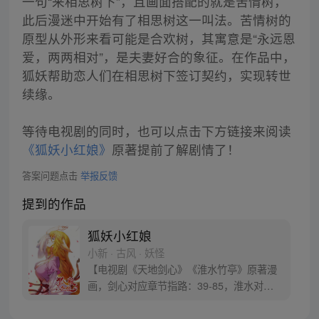
一句“来相思树下”，且画面搭配的就是苦情树，
此后漫迷中开始有了相思树这一叫法。苦情树的
原型从外形来看可能是合欢树，其寓意是“永远恩
爱，两两相对”，是夫妻好合的象征。在作品中，
狐妖帮助恋人们在相思树下签订契约，实现转世
续缘。
等待电视剧的同时，也可以点击下方链接来阅读
《狐妖小红娘》
原著提前了解剧情了！
答案问题点击
举报反馈
提到的作品
狐妖小红娘
小新 · 古风 · 妖怪
【电视剧《天地剑心》《淮水竹亭》原著漫
画，剑心对应章节指路：39-85，淮水对应
章节指路272-301】 迷糊萝莉小狐妖，正太
道士没节操。自古人妖生死恋，千载孽缘一