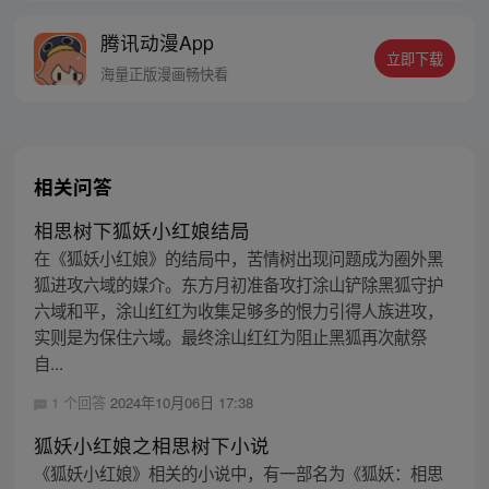
线牵。（每周周四更新。）
腾讯动漫App
立即下载
海量正版漫画畅快看
相关问答
相思树下狐妖小红娘结局
在《狐妖小红娘》的结局中，苦情树出现问题成为圈外黑
狐进攻六域的媒介。东方月初准备攻打涂山铲除黑狐守护
六域和平，涂山红红为收集足够多的恨力引得人族进攻，
实则是为保住六域。最终涂山红红为阻止黑狐再次献祭
自...
1 个回答
2024年10月06日 17:38
狐妖小红娘之相思树下小说
《狐妖小红娘》相关的小说中，有一部名为《狐妖：相思