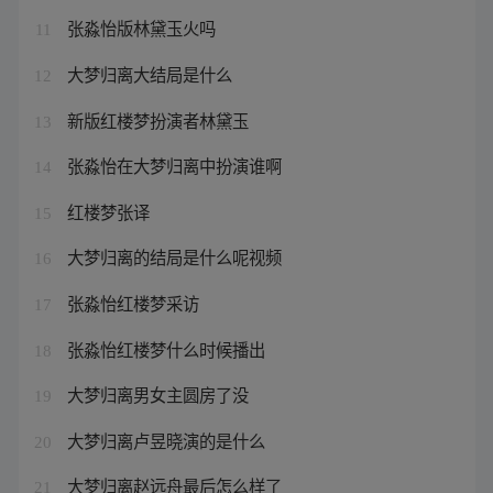
张淼怡版林黛玉火吗
11
大梦归离大结局是什么
12
新版红楼梦扮演者林黛玉
13
张淼怡在大梦归离中扮演谁啊
14
红楼梦张译
15
大梦归离的结局是什么呢视频
16
张淼怡红楼梦采访
17
张淼怡红楼梦什么时候播出
18
大梦归离男女主圆房了没
19
大梦归离卢昱晓演的是什么
20
大梦归离赵远舟最后怎么样了
21