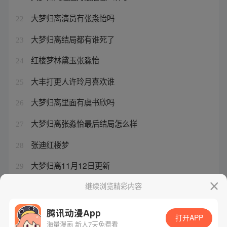
大梦归离演员有张淼怡吗
22
大梦归离结局都有谁死了
23
红楼梦林黛玉张淼怡
24
大丰打更人许玲月喜欢谁
25
大梦归离里面有虞书欣吗
26
大梦归离张淼怡最后结局怎么样
27
张迪红楼梦
28
大梦归离11月12日更新
29
大梦归离为何被禁播原因
继续浏览精彩内容
30
腾讯动漫App
打开APP
海量漫画 新人7天免费看