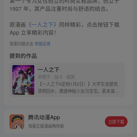
第一个专为女性创立的时尚女鞋品牌，创立于
1927 年，其产品注重时尚与舒适的结合。
原漫画
《一人之下》
同样精彩，点击按钮下载
App 立享精彩内容！
答案问题点击
举报反馈
提到的作品
一人之下
米橙子 · 战斗 · 搞笑
【一人之下6定档1月2日！】大学生张楚岚
清明回乡，遭遇神秘少女冯宝宝。素未谋面
的冯宝宝却对张楚岚异常熟悉，并将其带去
自己打工的快递公司。为了帮冯宝宝寻找她
的身世，也为了查清自己与爷爷身上的秘
腾讯动漫App
密，张楚岚的生活被彻底颠覆，与冯宝宝一
立即下载
同踏上“异人”之旅。
海量正版漫画畅快看