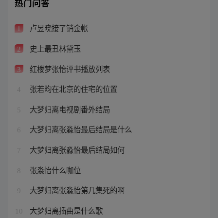
热门问答
卢昱晓接了销金帐
1
史上最丑林黛玉
2
红楼梦张怡评书播放列表
3
张若昀在北京的住宅的位置
4
大梦归离电视剧番外结局
5
大梦归离张淼怡最后结局是什么
6
大梦归离张淼怡最后结局如何
7
张淼怡什么咖位
8
大梦归离张淼怡第几集死的啊
9
大梦归离插曲是什么歌
10