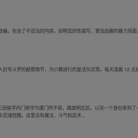
改编，包含了不适当的内容，如明显的性描写、更加血腥的暴力场面
封号斗罗的献祭情节、为小舞进行的复活仪式等。每天凌晨 12 点后
唐三因偷学内门绝学为唐门所不容，跳崖明志后，以另一个身份来到了
武魂觉醒。这里没有魔法、斗气和武术...