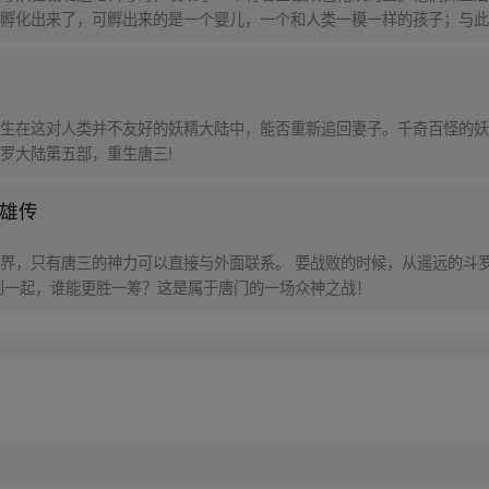
孵化出来了，可孵出来的是一个婴儿，一个和人类一模一样的孩子；与此
在海滨被人发现
生在这对人类并不友好的妖精大陆中，能否重新追回妻子。千奇百怪的妖
罗大陆第五部，重生唐三!
英雄传
界，只有唐三的神力可以直接与外面联系。 要战败的时候，从遥远的斗罗
到一起，谁能更胜一筹？这是属于唐门的一场众神之战！