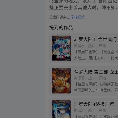
尽全身的魂力，发射了“暴雨雷
魅正要去击杀其他人时，殊不知
答案问题点击
举报反馈
提到的作品
斗罗大陆 II 绝世唐门
神漫君 · 战斗 · 热血
【每周四更新】【电视剧《
大陆上，唐门式微，一代天
门！
斗罗大陆 第三部 龙
神漫君 · 战斗 · 怪物
【每周五更新】被猎杀无数
着而顽强的少年唐舞麟，万
斗罗大陆4终极斗罗
神漫君 · 战斗 · 热血
【每周五更新】斗罗联邦科