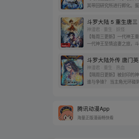
其带回研究所进行孵化。蛋
发女子，而一名蓝发青年则
斗罗大陆 5 重生唐三
神漫君 · 重生 · 妖怪
【每周三更新】一代神王重
一代神王至情追妻之旅，斗
斗罗大陆外传 唐门
神漫君 · 重生 · 热血
【隔周日更新】被封印的神
谁与争锋？ 当主角光环碰
腾讯动漫App
海量正版漫画畅快看