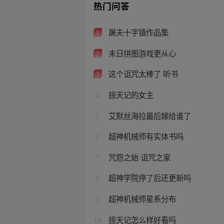
热门问答
屠夫十字镇作品集
1
末日拼图游戏更从心
2
这个诅咒太棒了 听书
3
掠天记的女主
4
艾默丝海拉最后嫁给谁了
5
超神机械师有实体书吗
6
咒怨之始 诅咒之家
7
超神学院停了后还更新吗
8
超神机械师星系分布
9
掠天记怎么样好看吗
10