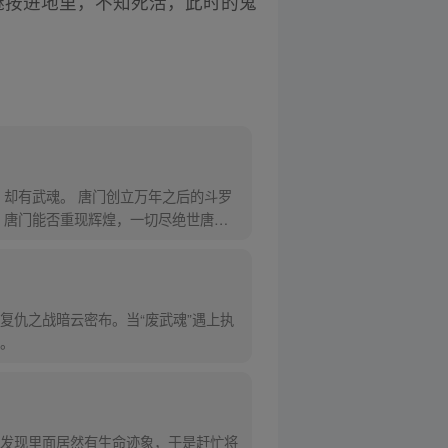
魅按进地里，不知死活，此时的鬼
却有武魂。 唐门创立万年之后的斗罗
，唐门能否重现辉煌，一切尽绝世唐
复仇之战暗云密布。当“废武魂”遇上执
。
发现里面居然有生命迹象，于是赶忙将