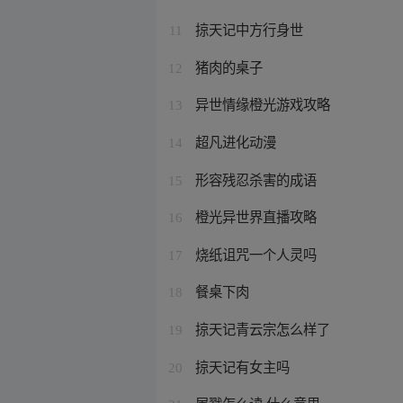
掠天记中方行身世
11
猪肉的桌子
12
异世情缘橙光游戏攻略
13
超凡进化动漫
14
形容残忍杀害的成语
15
橙光异世界直播攻略
16
烧纸诅咒一个人灵吗
17
餐桌下肉
18
掠天记青云宗怎么样了
19
掠天记有女主吗
20