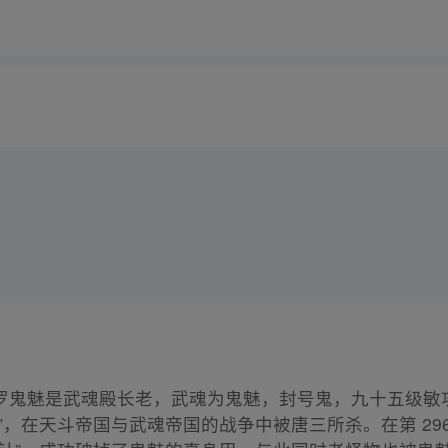
罗鬼魅是武魂殿长老，武魂为鬼魅，封号鬼，九十五级敏
”，在天斗帝国与武魂帝国的战争中被唐三所杀。在第 29