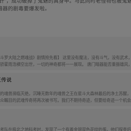
花针”，成功破掉了鬼魅的真身甲。与此同时老怪物也被鬼
暗器的剧毒要爆发啦。
斗罗大陆之燃魂战》剧情抢先看】 这里没有魔法，没有斗气，没有武术，
骄霍雨浩横空出世，一切的神奇都将一一展现。 唐门暗器能否重振雄风
王传说
的魂兽濒临灭绝，沉睡无数年的魂兽之王在星斗大森林最后的净土苏醒，
众瞩目的武魂传奇将再次被书写。我们不期待奇迹，但要给奇迹一个机会
考队在极北之地科考时，发现了一个有着金银双色花纹的蛋。他们探查后