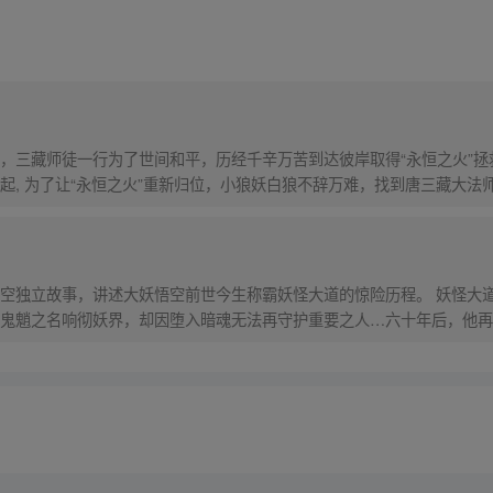
，三藏师徒一行为了世间和平，历经千辛万苦到达彼岸取得“永恒之火”拯
起, 为了让“永恒之火”重新归位，小狼妖白狼不辞万难，找到唐三藏大法
西行之旅……
）
空独立故事，讲述大妖悟空前世今生称霸妖怪大道的惊险历程。 妖怪大
鬼魈之名响彻妖界，却因堕入暗魂无法再守护重要之人…六十年后，他再
，成为猴群之王，但故事仍在继续…