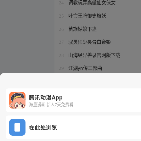
调教玩弄高傲仙女侠女
24
叶言王牌御史旗妖
25
苗族姑娘下蛊
26
驭灵师少昊骨白帝姬
27
山海经异兽录官网版下载
28
江湖yn传三部曲
29
成为神兽的小说
30
腾讯动漫App
海量漫画 新人7天免费看
在此处浏览