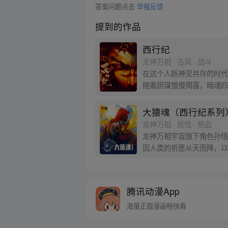
答案问题点击
举报反馈
提到的作品
西行纪
龙神万相 · 古风 · 战斗
在这个人妖神灵共存的时代
随着阴谋慢慢揭露，暗魂四
新“西行小队”，再度踏上
大猿魂（西行纪系列
龙神万相 · 妖怪 · 热血
龙神万相宇宙旗下角色孙悟
因人类的祈愿从天而降，以
信念打败了妖怪大道的霸主
腾讯动漫App
海量正版漫画畅快看