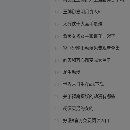
王牌御史明月真人h
14
大醉侠十大高手是谁
15
驭灵女盗女主和谁在一起了
16
空间异能王动漫免费观看全集
17
问天和万心都变成太监了
18
龙生动漫
19
世界末日生存ios下载
20
关于驱魔捉妖的动漫有哪些
21
胡潇灵男的女的
22
好漫8官方免费阅读入口
23