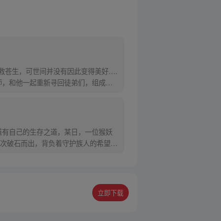
救苍生，可世间并没有因此变得美好….
师，和他一起重新寻回徒弟们，组成全
道有自己的生存之道，某日，一位猴妖
次破石而出，背负着守护族人的希望和
立即下载