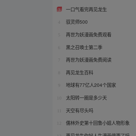
一口气看完再见龙生
3
驭灵师500
4
再世为妖漫画免费观看
5
黑之召唤士第二季
6
再世为妖漫画免费阅读
7
再见龙生百科
8
地球有77亿人204个国家
9
太阳转一圈是多少天
10
天空有尽头吗
11
儒林外史第十回鲁小姐人物形象
12
再见龙生你好人生漫画停更了吗
13