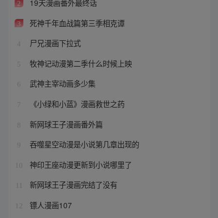
19天漫画番外最终话
2
死神千年血战篇第三季相克谭
3
尸兄漫画下拉式
4
牧神记动漫第二季什么时候上映
5
武神主宰动画多少集
6
《小绿和小蓝》漫画救世之药
7
新网球王子漫画番外篇
8
吞噬星空动漫是小说第几章出现的
9
神印王座动漫更新到小说哪里了
10
新网球王子漫画完结了没有
11
镖人漫画107
12