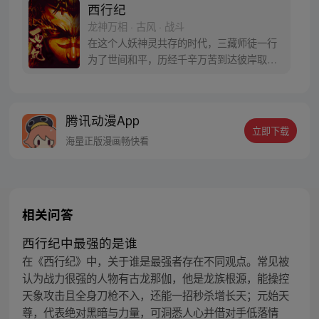
西行纪
龙神万相 · 古风 · 战斗
在这个人妖神灵共存的时代，三藏师徒一行
为了世间和平，历经千辛万苦到达彼岸取
得“永恒之火”拯救苍生，可世间并没有因此
变得美好….随着阴谋慢慢揭露，暗魂四起,
为了让“永恒之火”重新归位，小狼妖白狼不
腾讯动漫App
辞万难，找到唐三藏大法师，和他一起重新
立即下载
寻回徒弟们，组成全新“西行小队”，再度踏
海量正版漫画畅快看
上西行之旅……
相关问答
西行纪中最强的是谁
在《西行纪》中，关于谁是最强者存在不同观点。常见被
认为战力很强的人物有古龙那伽，他是龙族根源，能操控
天象攻击且全身刀枪不入，还能一招秒杀增长天；元始天
尊，代表绝对黑暗与力量，可洞悉人心并借对手低落情