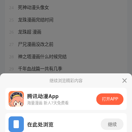
死神动漫头像女
24
龙珠漫画完结时间
25
龙珠超 漫画
26
尸兄漫画没改之前
27
神之塔漫画什么时候完结
28
千年血战篇一共有几季
29
神之塔漫画第三季218
继续浏览精彩内容
30
腾讯动漫App
打开APP
海量漫画 新人7天免费看
腾讯漫画
起点读书
QQ阅读
网站备案/许可证号：粤B2-20090059-5
在此处浏览
继续
Copyright©1998 - 2026 Tencent. All Rights Reserved