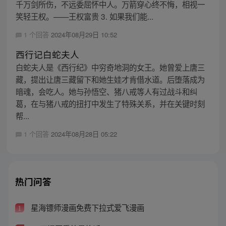
千万剑所伤，不远委屈怀中人。万箭穿心终不悔，相视一
笑轻王权。——王权富贵 3. 如果我们能...
1 个回答
2024年08月29日 10:52
西行记白蛇夫人
白蛇夫人是《西行纪》中穷奇地洞的女王。她曾爱上唐三
藏，提出让唐三藏留下和她生娃才肯借水道。后堕落成为
暗魂，会吃人。她与孙悟空、猪八戒等人有过战斗和纠
葛，在与猪八戒的扭打中发生了特殊关系，并在关键时刻
帮...
1 个回答
2024年08月28日 05:22
热门问答
星海镖师漫画免费下拉式爱飞漫画
1