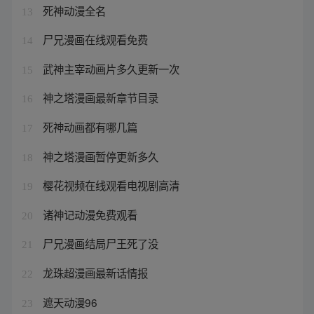
死神动漫全名
13
尸兄漫画在线观看免费
14
武神主宰动画片多久更新一次
15
神之塔漫画最新章节目录
16
死神动画都有哪几篇
17
神之塔漫画暂停更新多久
18
樱花视频在线观看电视剧高清
19
诸神记动漫免费观看
20
尸兄漫画结局尸王死了没
21
龙珠超漫画最新话情报
22
遮天动漫96
23