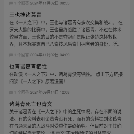
1 个回答
2024年11月02日 08:55
王也揍诸葛青
在《一人之下》中，王也与诸葛青有多次交集和战斗。 在
罗天大醮的比赛中，王也最终战胜了诸葛青。不过在体术
较量方面，王也的目的不是夺冠而是阻止张楚岚拯救世
界，且不想暴露自己八奇技风后奇门拥有者的身份，所...
1 个回答
2024年11月02日 04:09
也青诸葛青牺牲
在动漫《一人之下》中，诸葛青没有牺牲。 点击下方链接
阅读《一人之下》原著漫画！
1 个回答
2024年09月14日 12:08
诸葛青死亡也青文
关于诸葛青在《一人之下》中的生死情况，存在不同的说
法。有的资料表明诸葛青没有死，而有的资料提到诸葛青
在与通天录的人战斗时受重伤最终牺牲。但目前对于其确
切的结局尚无定论。“也青文”不太明确您的具体需求，...