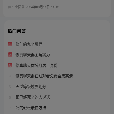
1 个回答
2024年08月11日 11:12
热门问答
修仙的九个境界
1
修真聊天群主角实力
2
修真聊天群醉月居士身份
3
修真聊天群在线观看免费全集高清
4
天逆等级境界划分
5
跟已经死了的人说话
6
死的轻松最佳方法
7