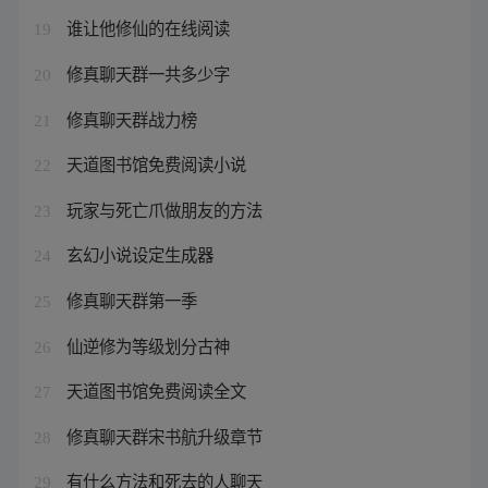
谁让他修仙的在线阅读
19
修真聊天群一共多少字
20
修真聊天群战力榜
21
天道图书馆免费阅读小说
22
玩家与死亡爪做朋友的方法
23
玄幻小说设定生成器
24
修真聊天群第一季
25
仙逆修为等级划分古神
26
天道图书馆免费阅读全文
27
修真聊天群宋书航升级章节
28
有什么方法和死去的人聊天
29