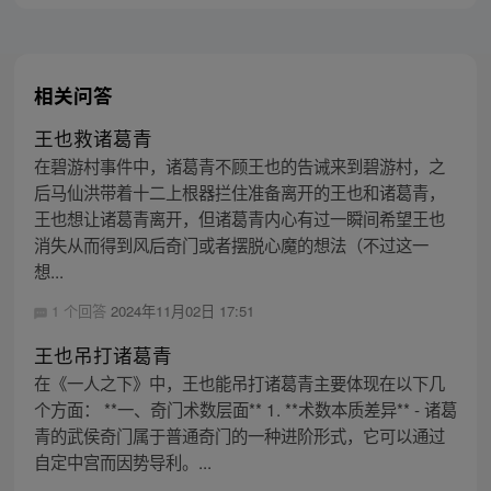
相关问答
王也救诸葛青
在碧游村事件中，诸葛青不顾王也的告诫来到碧游村，之
后马仙洪带着十二上根器拦住准备离开的王也和诸葛青，
王也想让诸葛青离开，但诸葛青内心有过一瞬间希望王也
消失从而得到风后奇门或者摆脱心魔的想法（不过这一
想...
1 个回答
2024年11月02日 17:51
王也吊打诸葛青
在《一人之下》中，王也能吊打诸葛青主要体现在以下几
个方面： **一、奇门术数层面** 1. **术数本质差异** - 诸葛
青的武侯奇门属于普通奇门的一种进阶形式，它可以通过
自定中宫而因势导利。...