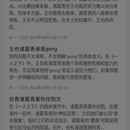
战。从比赛结果来看，诸葛青在王也面前实力难以充分发
挥。在体术方面，王也使用太极拳，诸葛青的八极拳也很
熟练，王也不占明显优势。在术士的较量中，王也的风
后...
1 个回答
2024年08月14日 17:23
王也诸葛青谁是gong
您的问题不太清晰，不太明确“gong”的具体含义。在《一
人之下》中，王也和诸葛青是两个具有独特性格和能力的
角色，无法简单地用“gong”来定义或区分他们。如果您能
进一步明确您的问题，我将能为您提供更准...
1 个回答
2024年08月11日 23:12
也青诸葛青重伤住院文
在《一人之下》的相关情节中，诸葛青曾重伤住院。在碧
游村一役中，诸葛青得到“神机百炼”，之后他们被公司“请
去做客”。临时工们的对话显示，诸葛青的“遭遇”可能是用
来引出马仙洪的阳谋。另外，也有漫迷猜测阿青...