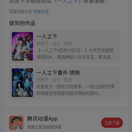
点击下方链接阅读
《一人之下》
原著漫画！
答案问题点击
举报反馈
提到的作品
一人之下
米橙子 · 战斗 · 搞笑
【一人之下6定档1月2日！】大学生张楚岚
清明回乡，遭遇神秘少女冯宝宝。素未谋面
的冯宝宝却对张楚岚异常熟悉，并将其带去
自己打工的快递公司。为了帮冯宝宝寻找她
一人之下番外·锈铁
的身世，也为了查清自己与爷爷身上的秘
米橙子 · 战斗 · 热血
密，张楚岚的生活被彻底颠覆，与冯宝宝一
这是关于一把妖刀的故事，一段尘封的往事
同踏上“异人”之旅。
即将被宝宝和楚岚掀开神秘的面纱。
腾讯动漫App
立即下载
海量正版漫画畅快看