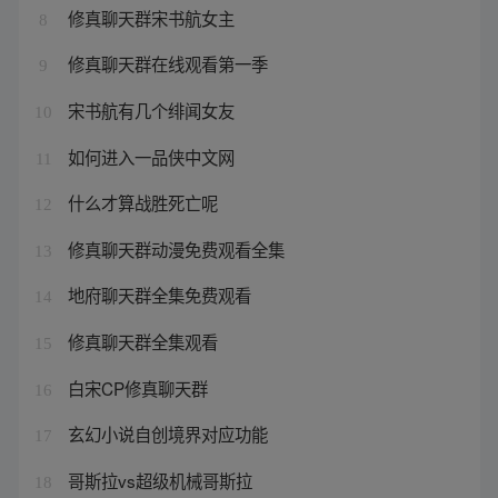
修真聊天群宋书航女主
8
修真聊天群在线观看第一季
9
宋书航有几个绯闻女友
10
如何进入一品侠中文网
11
什么才算战胜死亡呢
12
修真聊天群动漫免费观看全集
13
地府聊天群全集免费观看
14
修真聊天群全集观看
15
白宋CP修真聊天群
16
玄幻小说自创境界对应功能
17
哥斯拉vs超级机械哥斯拉
18