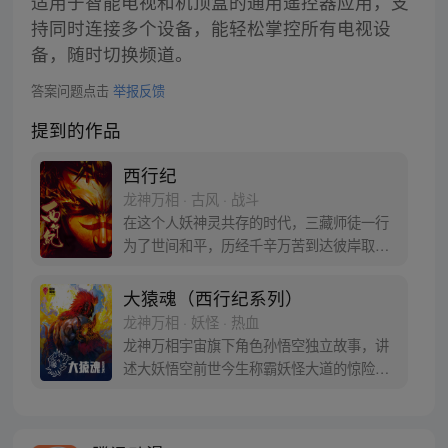
适用于智能电视和机顶盒的通用遥控器应用，支
持同时连接多个设备，能轻松掌控所有电视设
备，随时切换频道。
答案问题点击
举报反馈
提到的作品
西行纪
龙神万相 · 古风 · 战斗
在这个人妖神灵共存的时代，三藏师徒一行
为了世间和平，历经千辛万苦到达彼岸取
得“永恒之火”拯救苍生，可世间并没有因此
变得美好….随着阴谋慢慢揭露，暗魂四起,
大猿魂（西行纪系列）
为了让“永恒之火”重新归位，小狼妖白狼不
龙神万相 · 妖怪 · 热血
辞万难，找到唐三藏大法师，和他一起重新
龙神万相宇宙旗下角色孙悟空独立故事，讲
寻回徒弟们，组成全新“西行小队”，再度踏
述大妖悟空前世今生称霸妖怪大道的惊险历
上西行之旅……
程。 妖怪大道有自己的生存之道，某日，一
位猴妖因人类的祈愿从天而降，以鬼魈之名
响彻妖界，却因堕入暗魂无法再守护重要之