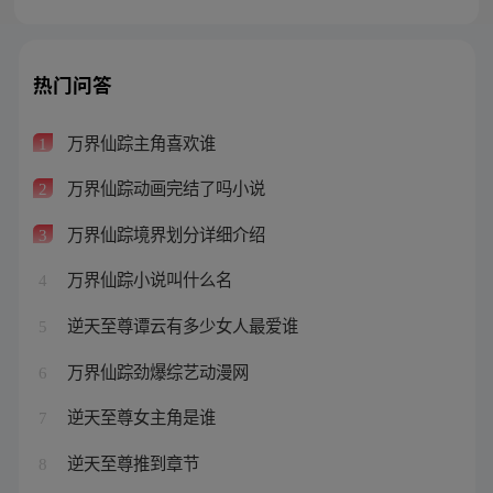
热门问答
万界仙踪主角喜欢谁
1
万界仙踪动画完结了吗小说
2
万界仙踪境界划分详细介绍
3
万界仙踪小说叫什么名
4
逆天至尊谭云有多少女人最爱谁
5
万界仙踪劲爆综艺动漫网
6
逆天至尊女主角是谁
7
逆天至尊推到章节
8