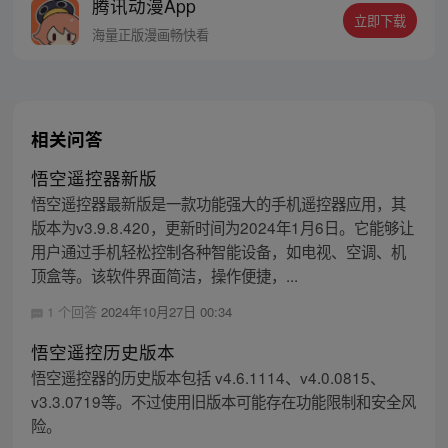
腾讯动漫App
人…六十年后，他再次破石而出，背负着守
立即下载
护族人的希望和信念打败了妖怪大道的霸
海量正版漫画畅快看
主，成为猴群之王，但故事仍在继续…
相关问答
悟空遥控器新版
悟空遥控器最新版是一款功能强大的手机遥控器应用，其
版本为v3.9.8.420，更新时间为2024年1月6日。它能够让
用户通过手机轻松控制各种智能设备，如电视、空调、机
顶盒等。该软件界面简洁，操作便捷，...
1 个回答
2024年10月27日 00:34
悟空遥控历史版本
悟空遥控器的历史版本包括 v4.6.1114、v4.0.0815、
v3.3.0719等。不过使用旧版本可能存在功能限制和安全风
险。