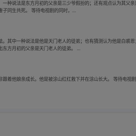
。一种说法是东方月初的父亲是三少爷假扮的；还有观点认为其父亲
子同生共死。 等待电视剧的同时，...
法。其中一种说法是他是天门老人的徒弟；也有猜测认为他是白裘恩
东方月初的父亲是天门老人的徒弟。 ...
非跟着他娘亲成长。他是被涂山红红救下并在涂山长大。 等待电视