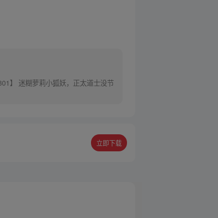
301】 迷糊萝莉小狐妖，正太道士没节
立即下载