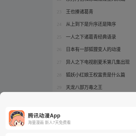
王也揍诸葛青
23
从上到下是升序还是降序
24
一人之下诸葛青经典语录
25
日本有一部狐狸变人的动漫
26
异人之下电视剧夏禾第几集出现
27
狐妖小红娘王权富贵是什么篇
28
天龙八部万毒之王
29
Onepiecelogo
30
腾讯动漫App
海量漫画 新人7天免费看