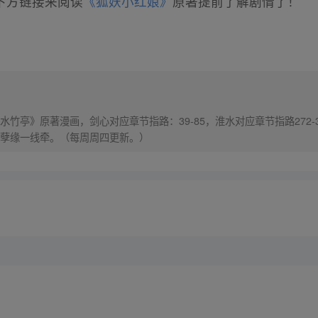
下方链接来阅读
《狐妖小红娘》
原著提前了解剧情了！
竹亭》原著漫画，剑心对应章节指路：39-85，淮水对应章节指路272-
孽缘一线牵。（每周周四更新。）