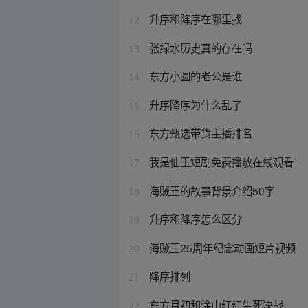
升序和降序在哪里找
12
张绿水历史真的存在吗
13
东方小圆的老公是谁
14
升序降序为什么乱了
15
东方甄选带货主播排名
16
我是仙王短剧免费播放在线观看
17
海贼王的故事背景介绍50字
18
升序和降序怎么区分
19
海贼王25周年纪念动画短片视频
20
降序排列
21
东方月初和涂山红红生死决战
22