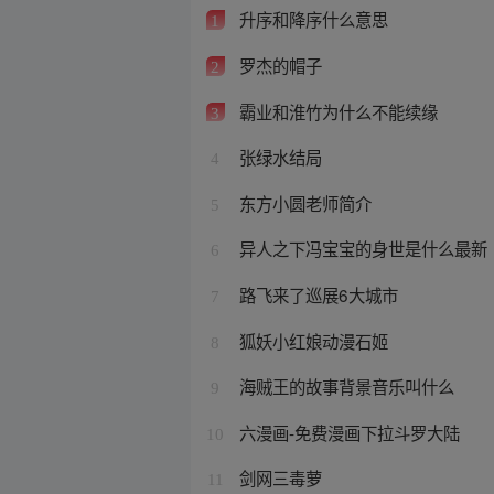
升序和降序什么意思
1
罗杰的帽子
2
霸业和淮竹为什么不能续缘
3
张绿水结局
4
东方小圆老师简介
5
异人之下冯宝宝的身世是什么最新
6
路飞来了巡展6大城市
7
狐妖小红娘动漫石姬
8
海贼王的故事背景音乐叫什么
9
六漫画-免费漫画下拉斗罗大陆
10
剑网三毒萝
11