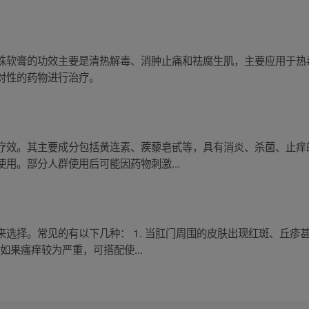
珠软膏的功效主要是清热解毒、消肿止痛和祛腐生肌，主要应用于热
对性的药物进行治疗。
疗效。其主要成分包括黄连素、蒺藜皂甙等，具有消炎、杀菌、止痒
用。部分人群使用后可能因药物刺激...
选择。常见的有以下几种： 1. 当肛门周围的皮肤出现红斑、丘疹
如果瘙痒较为严重，可搭配使...