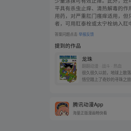
少量涂抹可有效止痒。此外，还可
平具有杀虫止痒、清热解毒的作
用药，对严重肛门瘙痒适用，但
者，可用肛泰栓或太宁栓纳入肛
答案问题点击
举报反馈
提到的作品
龙珠
翻翻动漫 · 战斗 · 热血
很久很久以前，地球上散落
悟空踏上了奇妙的寻珠之旅
腾讯动漫App
海量正版漫画畅快看