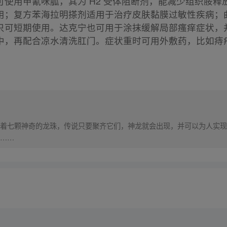
使用甲氰咪胍，其为 H2 受体阻断剂，能减少组织胺
用；复方苯海拉明搽剂适用于治疗皮肤黏膜过敏性疾病；
只可短期使用。达克宁也可用于涂抹缓解局部瘙痒症状，
中，再配合凉水清洗肛门。症状重时可用外敷药，比如痔
着七颗神奇的龙珠，传说只要聚齐它们，神龙就会出现，并可以为人实现
……