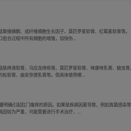
括聚维碘酮、成纤维细胞生长因子、莫匹罗星软膏、红霉素软膏等。
愈合过程中所有细胞的增殖，加快伤...
括肤痔清软膏、马应龙痔疮膏、莫匹罗星软膏、咪康唑乳膏、蛲虫膏
松软膏、曲安奈德乳膏等。但具体使用哪...
先要明确引起肛门瘙痒的原因。如果是疾病因素导致，例如真菌感染
因较为严重，可能需要进行手术治疗，...