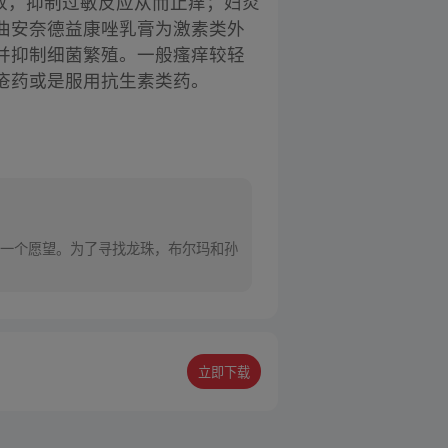
释放，抑制过敏反应从而止痒；妇炎
曲安奈德益康唑乳膏为激素类外
并抑制细菌繁殖。一般瘙痒较轻
疮药或是服用抗生素类药。
一个愿望。为了寻找龙珠，布尔玛和孙
立即下载