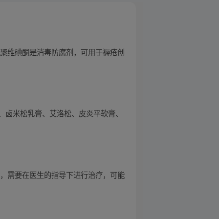
 聚维碘酮是消毒防腐剂，可用于褥疮创
、卤米松乳膏、艾洛松、皮炎平软膏、
等，需要在医生的指导下进行治疗，可能