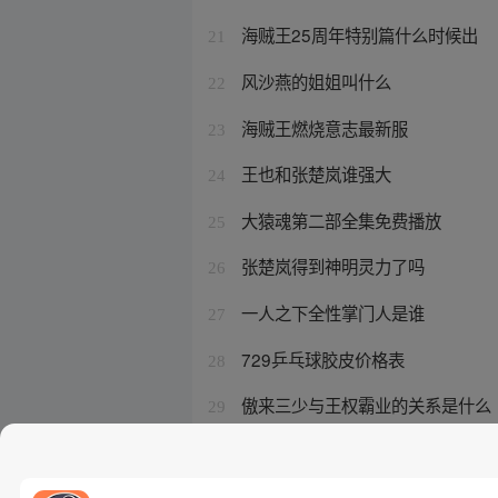
海贼王25周年特别篇什么时候出
21
风沙燕的姐姐叫什么
22
海贼王燃烧意志最新服
23
王也和张楚岚谁强大
24
大猿魂第二部全集免费播放
25
张楚岚得到神明灵力了吗
26
一人之下全性掌门人是谁
27
729乒乓球胶皮价格表
28
傲来三少与王权霸业的关系是什么
29
异人之下 张灵玉 邬家楷
30