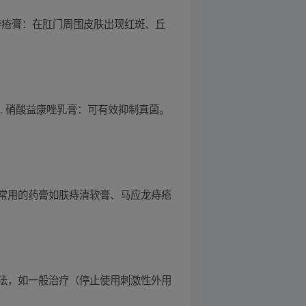
痔疮膏：在肛门周围皮肤出现红斑、丘
. 硝酸益康唑乳膏：可有效抑制真菌。
常用的药膏如肤痔清软膏、马应龙痔疮
法，如一般治疗（停止使用刺激性外用