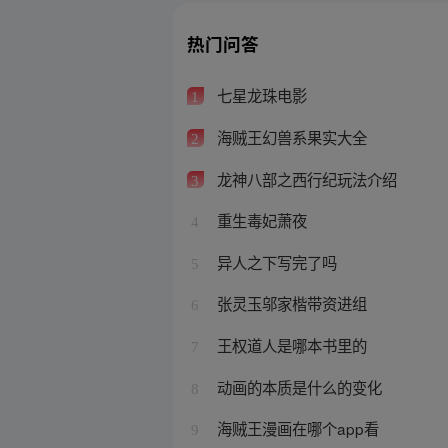
热门问答
七星龙珠电影
1
海贼王幻兽系果实大全
2
龙神八部之西行纪玩法介绍
3
重生毒妃萧夜
4
异人之下写完了吗
5
张灵玉邬家楷带资进组
6
王权道人是哪本书里的
7
动画的本质是什么的变化
8
海贼王漫画在哪个app看
9