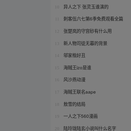
异人之下 张灵玉谁演的
10
刺客伍六七第6季免费观看全篇
11
张楚岚的守宫砂有什么用
12
新人物司徒无暮的背景
13
邬家楷好丑
14
海贼王izo是谁
15
风沙燕动漫
16
海贼王联名aape
17
敖雪的结局
18
一人之下560漫画
19
陆玲珑陆玄小说叫什么名字
20