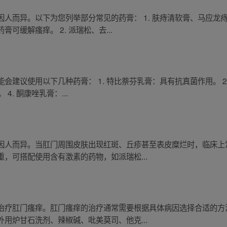
人而异。以下为您列举部分常见的药膏： 1. 肤痔清软膏、马应龙
可缓解瘙痒。 2. 派瑞松、去...
会建议使用以下几种药膏： 1. 特比萘芬乳膏：具有抗真菌作用。 2
4. 酮康唑乳膏：...
因人而异。当肛门周围皮肤出现红斑、丘疹甚至表皮糜烂时，临床上
，可搭配使用含有激素的药物，如派瑞松...
治疗肛门瘙痒。肛门瘙痒的治疗通常需要根据具体病因选择合适的方
用炉甘石洗剂、辣椒碱、吡美莫司、他克...