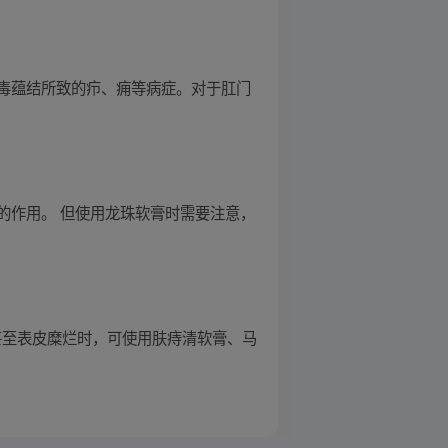
毒蕴结所致的疖、痈等病症。对于肛门
的作用。 但使用龙珠软膏时需要注意，
甚至表皮糜烂时，可使用肤痔清软膏、马