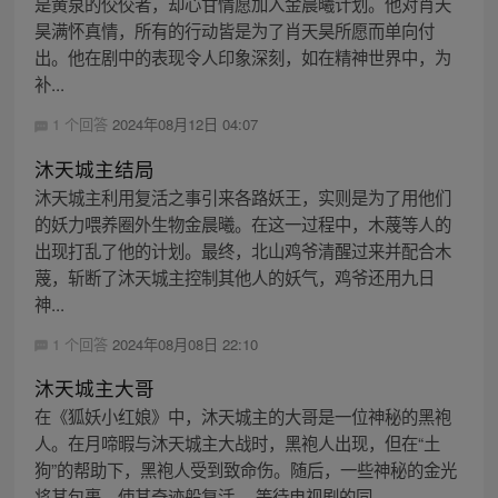
是黄泉的佼佼者，却心甘情愿加入金晨曦计划。他对肖天
昊满怀真情，所有的行动皆是为了肖天昊所愿而单向付
出。他在剧中的表现令人印象深刻，如在精神世界中，为
补...
1 个回答
2024年08月12日 04:07
沐天城主结局
沐天城主利用复活之事引来各路妖王，实则是为了用他们
的妖力喂养圈外生物金晨曦。在这一过程中，木蔑等人的
出现打乱了他的计划。最终，北山鸡爷清醒过来并配合木
蔑，斩断了沐天城主控制其他人的妖气，鸡爷还用九日
神...
1 个回答
2024年08月08日 22:10
沐天城主大哥
在《狐妖小红娘》中，沐天城主的大哥是一位神秘的黑袍
人。在月啼暇与沐天城主大战时，黑袍人出现，但在“土
狗”的帮助下，黑袍人受到致命伤。随后，一些神秘的金光
将其包裹，使其奇迹般复活。 等待电视剧的同...