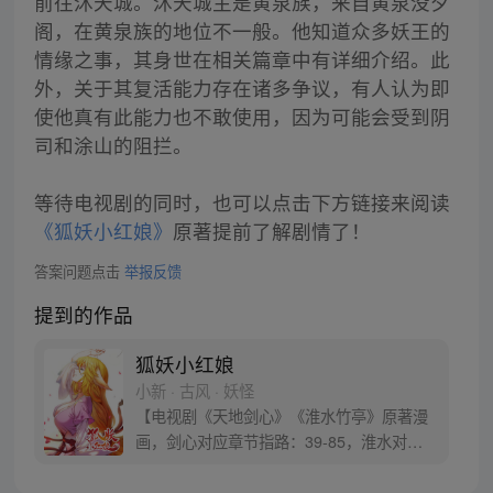
前往沐天城。沐天城主是黄泉族，来自黄泉没夕
阁，在黄泉族的地位不一般。他知道众多妖王的
情缘之事，其身世在相关篇章中有详细介绍。此
外，关于其复活能力存在诸多争议，有人认为即
使他真有此能力也不敢使用，因为可能会受到阴
司和涂山的阻拦。
等待电视剧的同时，也可以点击下方链接来阅读
《狐妖小红娘》
原著提前了解剧情了！
答案问题点击
举报反馈
提到的作品
狐妖小红娘
小新 · 古风 · 妖怪
【电视剧《天地剑心》《淮水竹亭》原著漫
画，剑心对应章节指路：39-85，淮水对应
章节指路272-301】 迷糊萝莉小狐妖，正太
道士没节操。自古人妖生死恋，千载孽缘一