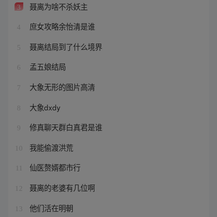
聂离为啥不杀妖主
3
庶女攻略余怡清是谁
4
聂离结局到了什么境界
5
孟五娘结局
6
大象无形的图片高清
7
大象dxdy
8
修真聊天群白真君是谁
9
我能偷渡洪荒
10
仙医赘婿都市行
11
聂离的老婆有几位啊
12
他们活在明朝
13