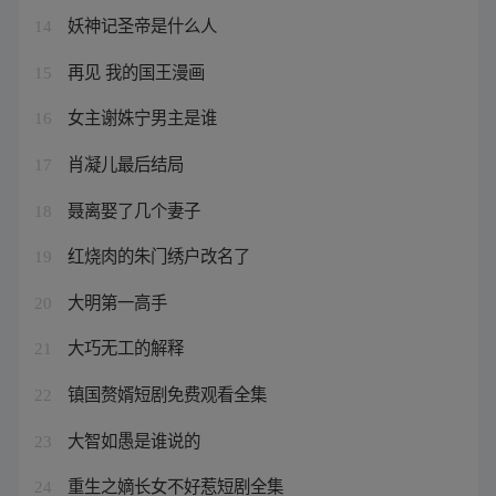
妖神记圣帝是什么人
14
再见 我的国王漫画
15
女主谢姝宁男主是谁
16
肖凝儿最后结局
17
聂离娶了几个妻子
18
红烧肉的朱门绣户改名了
19
大明第一高手
20
大巧无工的解释
21
镇国赘婿短剧免费观看全集
22
大智如愚是谁说的
23
重生之嫡长女不好惹短剧全集
24