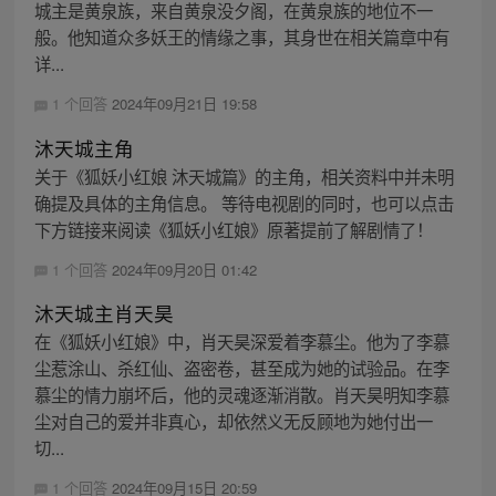
城主是黄泉族，来自黄泉没夕阁，在黄泉族的地位不一
般。他知道众多妖王的情缘之事，其身世在相关篇章中有
详...
1 个回答
2024年09月21日 19:58
沐天城主角
关于《狐妖小红娘 沐天城篇》的主角，相关资料中并未明
确提及具体的主角信息。 等待电视剧的同时，也可以点击
下方链接来阅读《狐妖小红娘》原著提前了解剧情了！
1 个回答
2024年09月20日 01:42
沐天城主肖天昊
在《狐妖小红娘》中，肖天昊深爱着李慕尘。他为了李慕
尘惹涂山、杀红仙、盗密卷，甚至成为她的试验品。在李
慕尘的情力崩坏后，他的灵魂逐渐消散。肖天昊明知李慕
尘对自己的爱并非真心，却依然义无反顾地为她付出一
切...
1 个回答
2024年09月15日 20:59