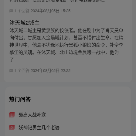
1 个回答
2024年08月05日 15:25
沐天城2城主
沐天城二城主是黄泉族的佼佼者。他在剧中为了肖天昊单
向付出，甘愿加入金晨曦计划，甚至不惜付出生命。在精
神世界中，他毫不犹豫地执行黑狐小娘娘的命令，补全李
慕尘的灵魂。在沐天城、北山边境金晨曦一战中，他为
了...
1 个回答
2024年08月02日 22:22
热门问答
聂离大战叶寒
1
妖神记男主几个老婆
2