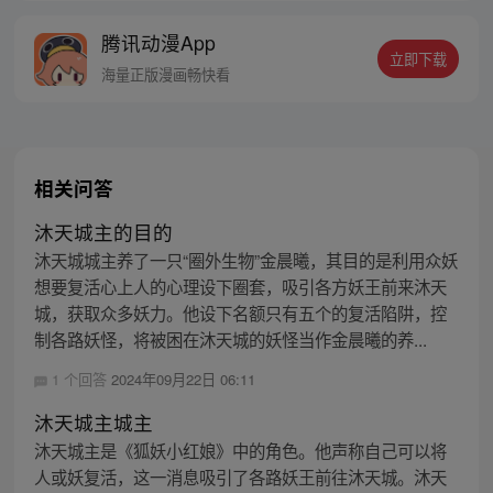
线牵。（每周周四更新。）
腾讯动漫App
立即下载
海量正版漫画畅快看
相关问答
沐天城主的目的
沐天城城主养了一只“圈外生物”金晨曦，其目的是利用众妖
想要复活心上人的心理设下圈套，吸引各方妖王前来沐天
城，获取众多妖力。他设下名额只有五个的复活陷阱，控
制各路妖怪，将被困在沐天城的妖怪当作金晨曦的养...
1 个回答
2024年09月22日 06:11
沐天城主城主
沐天城主是《狐妖小红娘》中的角色。他声称自己可以将
人或妖复活，这一消息吸引了各路妖王前往沐天城。沐天