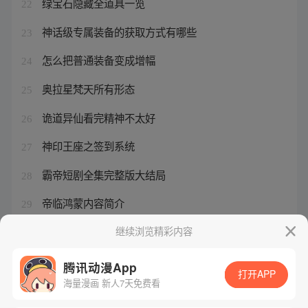
绿宝石隐藏全道具一览
22
神话级专属装备的获取方式有哪些
23
怎么把普通装备变成增幅
24
奥拉星梵天所有形态
25
诡道异仙看完精神不太好
26
神印王座之签到系统
27
霸帝短剧全集完整版大结局
28
帝临鸿蒙内容简介
29
超过2000万字的完结玄幻小说
继续浏览精彩内容
30
腾讯动漫App
打开APP
海量漫画 新人7天免费看
腾讯漫画
起点读书
QQ阅读