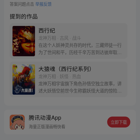
答案问题点击
举报反馈
提到的作品
西行纪
龙神万相 · 古风 · 战斗
在这个人妖神灵共存的时代，三藏师徒一行
为了世间和平，历经千辛万苦到达彼岸取
得“永恒之火”拯救苍生，可世间并没有因此
变得美好….随着阴谋慢慢揭露，暗魂四起,
大猿魂（西行纪系列）
为了让“永恒之火”重新归位，小狼妖白狼不
龙神万相 · 妖怪 · 热血
辞万难，找到唐三藏大法师，和他一起重新
龙神万相宇宙旗下角色孙悟空独立故事，讲
寻回徒弟们，组成全新“西行小队”，再度踏
述大妖悟空前世今生称霸妖怪大道的惊险历
上西行之旅……
程。 妖怪大道有自己的生存之道，某日，一
位猴妖因人类的祈愿从天而降，以鬼魈之名
响彻妖界，却因堕入暗魂无法再守护重要之
腾讯动漫App
人…六十年后，他再次破石而出，背负着守
立即下载
护族人的希望和信念打败了妖怪大道的霸
海量正版漫画畅快看
主，成为猴群之王，但故事仍在继续…