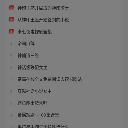
神印王座开局成为神印骑士
1
从神印王座开始签到的小说
2
李七夜电视剧全集
3
帝霸口碑
4
神仙道三维
5
神话级联盟女主
6
帝霸在线全文免费阅读去读书网站
7
穿越神话小说女主
8
鳄鱼能出焚天吗
9
帝霸短剧1-100集合集
10
奥拉星手游梵天特性选什么
11