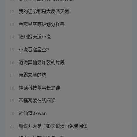
我的徒弟都是大反派天籁
12
吞噬星空等级划分怪兽
13
陆州姬天道小说
14
小说吞噬星空2
15
道诡异仙最炸裂的片段
16
帝霸未填的坑
17
神话科技董事长是谁
18
帝临鸿蒙在线阅读
19
神仙道37wan
20
魔道九大弟子姬天道漫画免费阅读
21