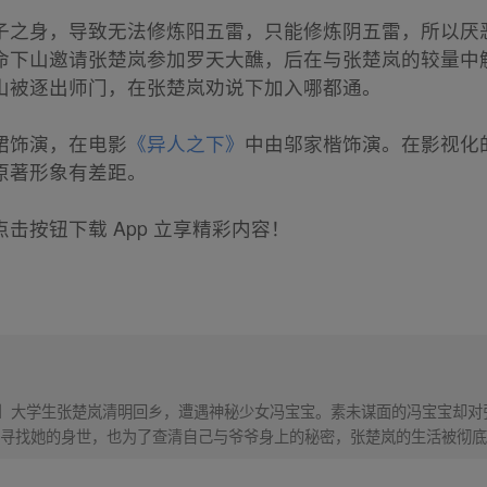
子之身，导致无法修炼阳五雷，只能修炼阴五雷，所以厌恶
命下山邀请张楚岚参加罗天大醮，后在与张楚岚的较量中
山被逐出师门，在张楚岚劝说下加入哪都通。
珺饰演，在电影
《异人之下》
中由邬家楷饰演。在影视化
原著形象有差距。
击按钮下载 App 立享精彩内容！
！】大学生张楚岚清明回乡，遭遇神秘少女冯宝宝。素未谋面的冯宝宝却
寻找她的身世，也为了查清自己与爷爷身上的秘密，张楚岚的生活被彻底