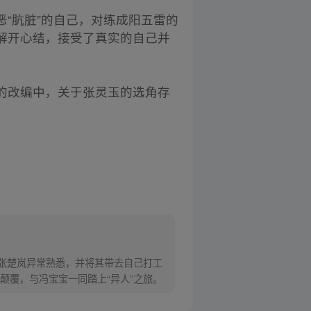
“肮脏”的自己，对练成阳五雷的
解开心结，接受了真实的自己并
的改编中，关于张灵玉的选角存
对张楚岚异常熟悉，并将其带去自己打工
颠覆，与冯宝宝一同踏上“异人”之旅。