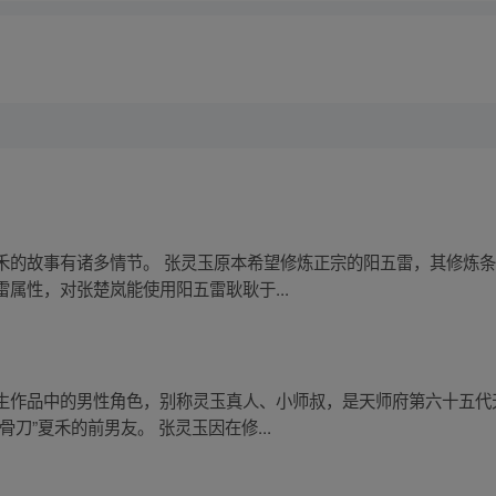
禾的故事有诸多情节。 张灵玉原本希望修炼正宗的阳五雷，其修炼
属性，对张楚岚能使用阳五雷耿耿于...
生作品中的男性角色，别称灵玉真人、小师叔，是天师府第六十五代
刀”夏禾的前男友。 张灵玉因在修...