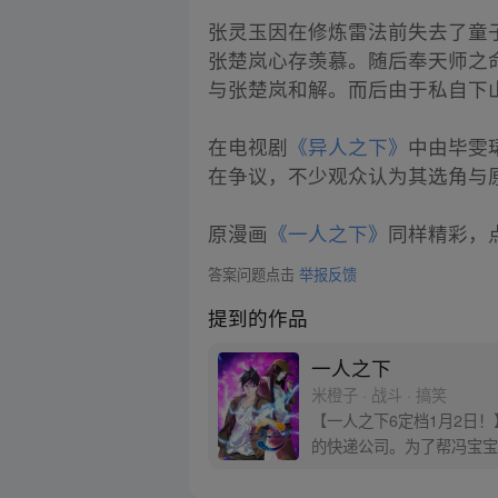
张灵玉因在修炼雷法前失去了童
张楚岚心存羡慕。随后奉天师之
与张楚岚和解。而后由于私自下
在电视剧
《异人之下》
中由毕雯
在争议，不少观众认为其选角与
原漫画
《一人之下》
同样精彩，点
答案问题点击
举报反馈
提到的作品
一人之下
米橙子 · 战斗 · 搞笑
【一人之下6定档1月2日
的快递公司。为了帮冯宝宝