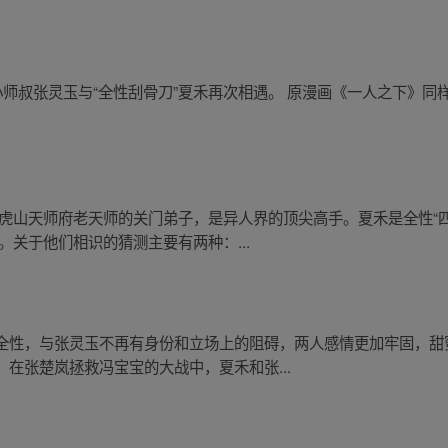
，小师叔张灵玉与“全性刮骨刀”夏禾再次相遇。 原漫画《一人之下》同样
龙虎山天师府老天师的关门弟子，是异人界的顶尖高手。夏禾是全性“
。关于他们相识的猜测主要有两种：...
全性，与张灵玉不再有身份和立场上的阻碍，两人感情更加牢固，甜
在张楚岚拯救冯宝宝的大战中，夏禾和张...