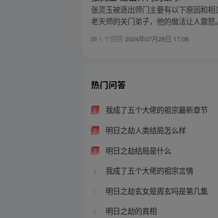
张灵玉被逐出师门主要有以下原因和相
老天师的关门弟子，他的做法让人震怒。
1 个回答
2024年07月28日 17:06
热门问答
我成了五个大佬的祖宗最新章节
1
明日之劫人类结局怎么样
2
明日之劫结局是什么
3
我成了五个大佬的祖宗言情
4
明日之劫玄女是周玄吗是第几集
5
明日之劫的真相
6