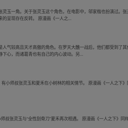
张灵玉一角。关于张灵玉这个角色，在电影中，邬家楷也扮演过。张
的呈现存在反转。 原漫画《一人之...
是人气较高且天才高傲的角色。在罗天大醮一战后，他们都受到了其
下心，而诸葛青也有自己的内心波动。另...
中，有小师叔张灵玉和夏禾在小树林的相关情节。 原漫画《一人之下》同
，小师叔张灵玉与“全性刮骨刀”夏禾再次相遇。 原漫画《一人之下》同样