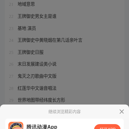
地域意思
21
王牌御史男女主是谁
22
基地 演员
23
王牌御史中黄晓烟在第几话亲叶言
24
王牌御史日服
25
末日发展建设类小说
26
鬼灭之刃歌曲中文版
27
红莲华中文谐音唱法
28
世界地图带经纬度长方形
29
王牌御史游戏角色介绍
继续浏览精彩内容
30
腾讯动漫App