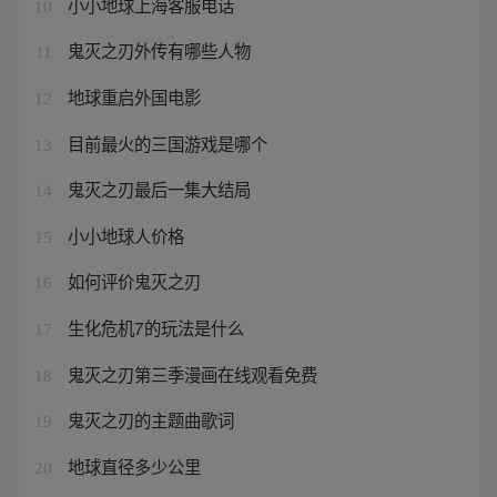
小小地球上海客服电话
10
鬼灭之刃外传有哪些人物
11
地球重启外国电影
12
目前最火的三国游戏是哪个
13
鬼灭之刃最后一集大结局
14
小小地球人价格
15
如何评价鬼灭之刃
16
生化危机7的玩法是什么
17
鬼灭之刃第三季漫画在线观看免费
18
鬼灭之刃的主题曲歌词
19
地球直径多少公里
20