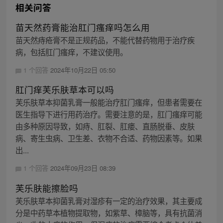
相关问答
苗天然药膏能治肛门瘙痒吗怎么用
苗天然痔疮膏不是正规药品，不能代替药物用于治疗疾
病，包括肛门瘙痒，不建议使用。
1 个回答
2024年10月22日 05:50
肛门痒芙乐肤草本可以吗
芙乐肤草本抑菌乳膏一般能治疗肛门瘙痒，但患者需要在
医生指导下进行用药治疗。需要注意的是，肛门瘙痒可能
由多种原因导致，如痔、肛裂、肛瘘、直肠脱垂、皮肤
病、寄生虫病、卫生差、衣物不合适、药物因素等。如果
出...
1 个回答
2024年09月23日 08:39
芙乐肤能擦脸吗
芙乐肤草本抑菌乳膏对湿疹有一定的治疗效果，其主要成
分是中药草本植物提取物，如紫草、樟脑等，具有抗菌消