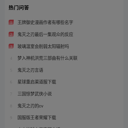
热门问答
王牌御史漫画作者有哪些名字
1
鬼灭之刃最后一集观众的反应
2
玻璃温室会削弱太阳辐射吗
3
梦入神机洪荒三部曲有什么关联
4
鬼灭之刃言语
5
星球重启渠道服下载
6
三国惊梦武侠小说
7
鬼灭之刃的cv
8
国服版王者荣耀下载
9