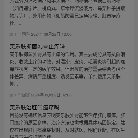
方式分为药物治疗和手术治疗。药物治疗包括口服药物
（如痔速宁片、槐角丸、草木犀流浸液片、马栗种子提取
物片等）、外用药物（如醋酸氯己定痔疮栓、肛泰痔疮
栓、...
1 个回答
2024年09月22日 12:00
芙乐肤抑菌乳膏止痒吗
芙乐肤抑菌乳膏具有止痒的作用。其主要成分具有抗菌消
炎、收敛止痒的功效，对湿疹、皮炎、毛囊炎等引起的瘙
痒症状有一定的缓解效果。但湿疹的治疗需要综合考虑个
体差异、病情严重程度、诱发因素等，单纯使用芙乐肤
抑...
1 个回答
2024年09月22日 02:08
芙乐肤治肛门瘙痒吗
目前没有确切信息表明芙乐肤乳膏能够治疗肛门瘙痒。肛
门瘙痒的原因多样，治疗方法也需根据具体病因确定。建
议在出现肛门瘙痒症状时，及时就医，明确诊断，在医生
指导下进行规范治疗。