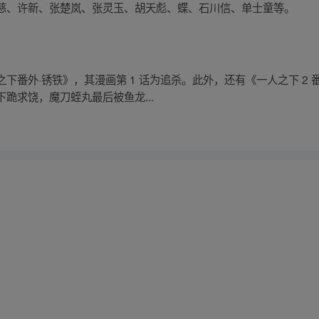
慈、许新、张楚岚、张灵玉、胡天彪、蝶、石川信、单士童等。
下番外·锈铁》，其漫画第 1 话为追杀。此外，还有《一人之下 2
跪求饶，魔刀蛭丸最后被鱼龙...