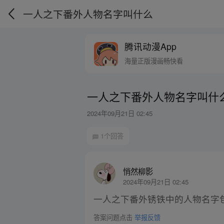
一人之下番外人物名字叫什么
腾讯动漫App
海量正版漫画畅快看
一人之下番外人物名字叫什
2024年09月21日 02:45
1个回答
悄然柳影
2024年09月21日 02:45
一人之下番外锈铁中的人物名字
答案问题点击
举报反馈