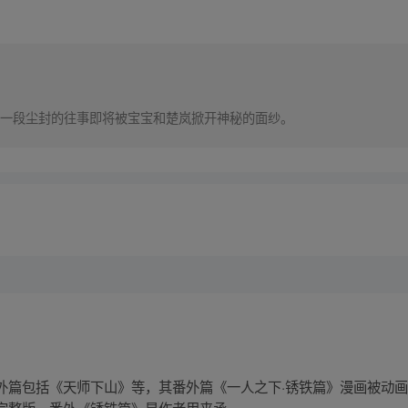
一段尘封的往事即将被宝宝和楚岚掀开神秘的面纱。
外篇包括《天师下山》等，其番外篇《一人之下·锈铁篇》漫画被动画