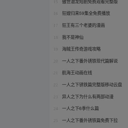
傲世潜龙短剧免费观看完整版
15
狂嫂归来59集全免费播放
16
狂王有三个老婆的漫画
17
我不是神仙
18
海贼王传奇游戏攻略
19
一人之下番外锈铁现代篇解说
20
航海王动画在线
21
一人之下锈铁篇完整版移动云盘
22
异人之下为什么有两部动漫
23
一人之下6季什么篇
24
一人之下番外锈铁篇免费下拉
25