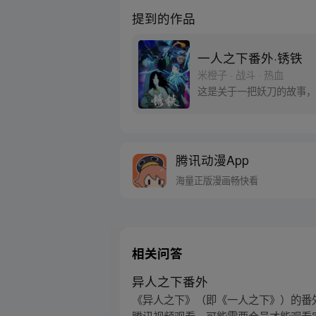
提到的作品
一人之下番外·锈铁
米橙子 · 战斗 · 热血
这是关于一把妖刀的故事，
腾讯动漫App
海量正版漫画畅快看
相关问答
异人之下番外
《异人之下》（即《一人之下》）的番