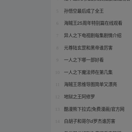
孙悟空最后成了全王
5
海贼王25周年特别篇在线观看
6
异人之下电视剧每集剧情介绍
7
元尊陆玄罡和黑帝谁厉害
8
一人之下哪一部好看
9
一人之下魔法师在第几集
10
海贼王思维导图简单又漂亮
11
地狱之王阿修罗
12
酷漫熊下拉式(免费漫画)官方网
13
白胡子和哥尔d罗杰谁厉害
14