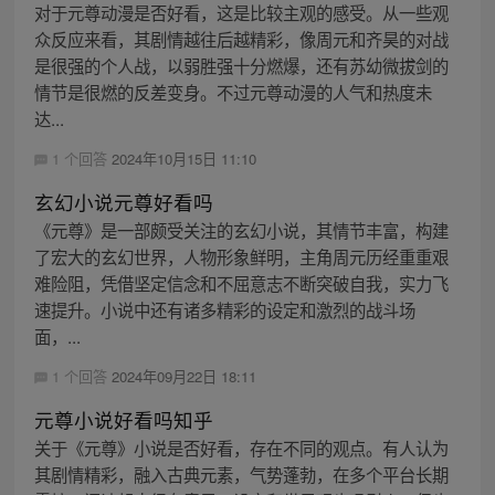
对于元尊动漫是否好看，这是比较主观的感受。从一些观
众反应来看，其剧情越往后越精彩，像周元和齐昊的对战
是很强的个人战，以弱胜强十分燃爆，还有苏幼微拔剑的
情节是很燃的反差变身。不过元尊动漫的人气和热度未
达...
1 个回答
2024年10月15日 11:10
玄幻小说元尊好看吗
《元尊》是一部颇受关注的玄幻小说，其情节丰富，构建
了宏大的玄幻世界，人物形象鲜明，主角周元历经重重艰
难险阻，凭借坚定信念和不屈意志不断突破自我，实力飞
速提升。小说中还有诸多精彩的设定和激烈的战斗场
面，...
1 个回答
2024年09月22日 18:11
元尊小说好看吗知乎
关于《元尊》小说是否好看，存在不同的观点。有人认为
其剧情精彩，融入古典元素，气势蓬勃，在多个平台长期