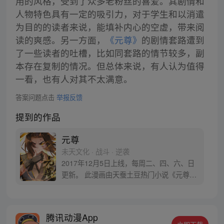
用的风格，受到了众多老粉丝的喜爱。其剧情和
人物特色具有一定的吸引力，对于学生和以消遣
为目的的读者来说，能填补内心的空虚，带来阅
读的爽感。另一方面，
《元尊》
的剧情套路遭到
了一些读者的吐槽，比如同套路的情节较多，副
本存在复制的情况。但总体来说，有人认为值得
一看，也有人对其不太满意。
答案问题点击
举报反馈
提到的作品
元尊
未天文化 · 战斗 · 逆袭
2017年12月5日上线，每周二、四、六、日
更新。 此漫画由天蚕土豆热门小说《元尊》
改编。少年执笔，龙蛇舞动；劈开乱世，点
亮苍穹。气掌乾坤的世界里，究竟是蟒雀吞
龙，还是圣龙崛起？！
腾讯动漫App