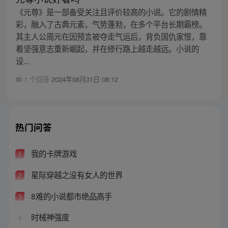
《元尊》是一部备受关注且评价较高的小说。它的剧情精
彩，融入了古典元素，气势蓬勃，在多个平台长期霸榜。
其主人公周元在因预言被夺走气运后，背负国仇家恨，靠
着坚强意志重新崛起，并在修行路上越走越远。小说的
设...
1 个回答
2024年08月31日 08:12
热门问答
我的卡牌游戏
1
星际穿越之没有女人的世界
2
8难的小说都市绝品高手
3
时械神强度
4