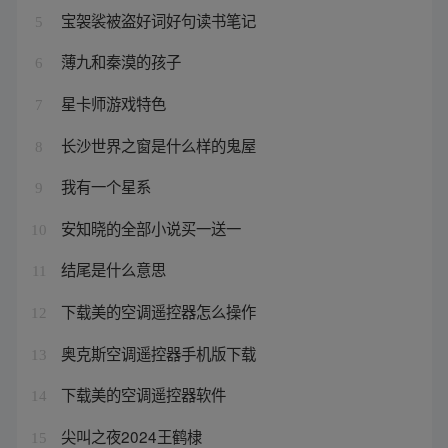
宝袈裟被盗好词好句读书笔记
5
薄九和秦漠的孩子
6
星卡师游戏特色
7
长沙世界之窗是什么样的鬼屋
8
我有一个星系
9
安知晓的全部小说买一送一
10
结尾是什么意思
11
下载美的空调遥控器怎么操作
12
奥克斯空调遥控器手机版下载
13
下载美的空调遥控器软件
14
尖叫之夜2024王鹤棣
15