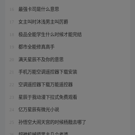
最强卡司是什么意思
16
女主叫时沐浅男主叫厉爵
17
极品全能学生什么时候才能完结
18
都市全能修真高手
19
满天星辰不及你的意思
20
手机万能空调遥控器下载安装
21
空调遥控器下载万能遥控器
22
星辰于我动漫下拉式免费观看
23
亿万星辰有微光小说
24
孙悟空大闹天宫的时候杨戬去哪了
25
超神机械师男主几个老婆
26