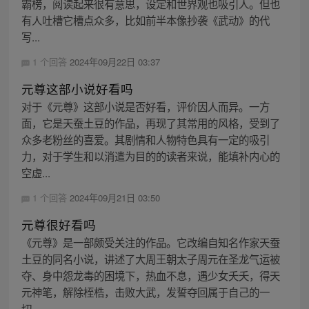
霸榜，阅读起来很有意思，设定和世界观也吸引人。但也
有人吐槽它槽点众多，比如前半本像抄袭《武动》的代
写...
1 个回答
2024年09月22日 03:37
元尊这部小说好看吗
对于《元尊》这部小说是否好看，评价因人而异。一方
面，它是天蚕土豆的作品，再现了其常用的风格，受到了
众多老粉丝的喜爱。其剧情和人物特色具有一定的吸引
力，对于学生和以消遣为目的的读者来说，能填补内心的
空虚...
1 个回答
2024年09月21日 03:50
元尊很好看吗
《元尊》是一部颇受关注的作品。它改编自知名作家天蚕
土豆的同名小说，讲述了大周王朝太子周元在圣龙气运被
夺、身中怨龙毒的困境下，热血不息，遇少女夭夭，得天
元神笔，解除桎梏，击败大武，发誓夺回属于自己的一
切...