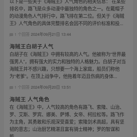
以下是一些关于《海贼王》人气角色的相关信息： 在某些
排名中，路飞是众多动漫中最独特的角色之一。在戴帽子
的动漫角色人气排行中，路飞排在第二位。但关于《海贼
王》人气角色的具体完整排名会因不同的评价标准和投...
1 个回答
2024年09月21日 13:44
海贼王白胡子人气
白胡子在《海贼王》中拥有较高的人气。他被称为“世界最
强男人”，拥有强大的实力和独特的人格魅力。白胡子对当
海贼王并不感兴趣，只想要一个海上家庭，船员们称他
为“老爹”。在顶上战争中，他拖着年迈且伤病的身体...
1 个回答
2024年09月20日 13:51
海贼王 人气角色
在《海贼王》中，人气较高的角色有路飞、索隆、山治、
罗、艾斯、罗宾、娜美、萨博、女帝、柯拉松等。路飞作
为主角，其勇敢和乐观深受喜爱；索隆剑术高超，具有坚
韧的意志；山治厨艺精湛且富有骑士精神；罗的智谋和
能...