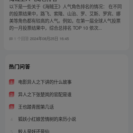
以下是一些关于《海贼王》人气角色排名的情况： 在不同
的投票结果中，路飞、索隆、山治、罗、艾斯、罗宾、娜
美等角色都有较高的人气。例如，在第一届全球人气投票
的一月投票结果中，综合总排名 TOP 10 依次...
1 个回答
2024年08月25日 16:45
热门问答
电影异人之下讲的什么故事
1
异人之下张楚岚的官配是谁
2
王也踏青图第几话
3
狐妖小红娘苦情树的来历小说
4
鲛人是妖还是仙
5