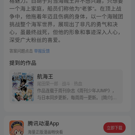
格魅力。白胡子对当海贼王并不感兴趣，只想要
一个海上家庭，船员们称他为“老爹”。在顶上战
争中，他拖着年迈且伤病的身体，以一个海贼团
挑战整个海军世界，展现出了非凡的勇气和决
心，虽最终战死，但他的形象和事迹深入人心，
深受广大粉丝的喜爱。
答案问题点击
举报反馈
提到的作品
航海王
尾田荣一郎 · 战斗 · 热血
作品连载于周刊杂志《周刊少年JUMP》，
与日本同步更新，每周周一更新。 [简介]有
一个梦想成为海盗的少年叫路飞，他因误
食“恶魔果实”而成为了橡皮人，在获得超人
能力的同时付出了一辈子无法游泳的代价。
腾讯动漫App
十年后，路飞为实现与因救他而断臂的杰克
立即下载
斯的约定而出海，开始了以成为海盗王为目
海量正版漫画畅快看