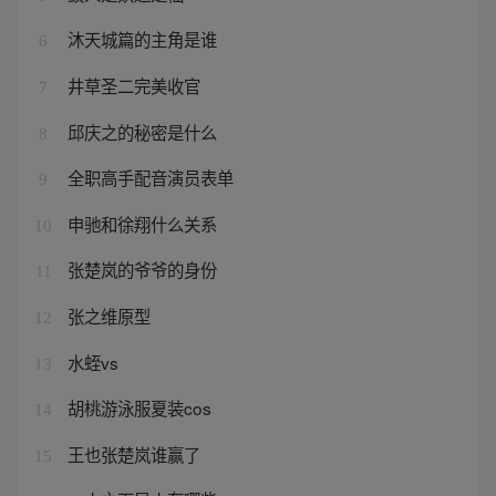
沐天城篇的主角是谁
6
井草圣二完美收官
7
邱庆之的秘密是什么
8
全职高手配音演员表单
9
申驰和徐翔什么关系
10
张楚岚的爷爷的身份
11
张之维原型
12
水蛭vs
13
胡桃游泳服夏装cos
14
王也张楚岚谁赢了
15