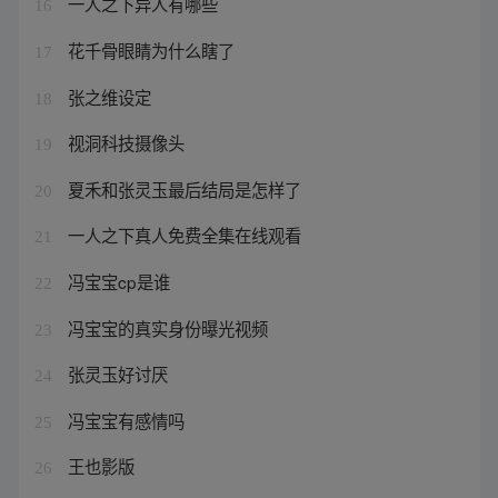
一人之下异人有哪些
16
花千骨眼睛为什么瞎了
17
张之维设定
18
视洞科技摄像头
19
夏禾和张灵玉最后结局是怎样了
20
一人之下真人免费全集在线观看
21
冯宝宝cp是谁
22
冯宝宝的真实身份曝光视频
23
张灵玉好讨厌
24
冯宝宝有感情吗
25
王也影版
26