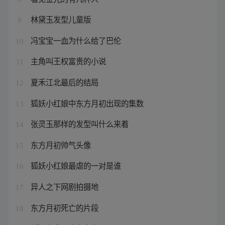
林黛玉发型儿童版
9
冯宝宝一血为什么给了巴伦
10
主角叫王权富贵的小说
11
夏禾江北最后的结局
12
狐妖小红娘中东方月初出现的集数
13
张灵玉那样的发型叫什么来着
14
东方月初帅气头像
15
狐妖小红娘最虐的一对是谁
16
异人之下网剧拍摄地
17
东方月初死亡的片段
18