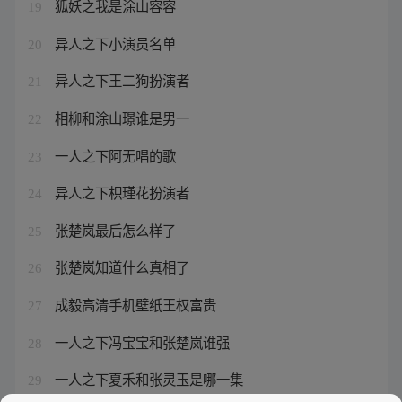
狐妖之我是涂山容容
19
异人之下小演员名单
20
异人之下王二狗扮演者
21
相柳和涂山璟谁是男一
22
一人之下阿无唱的歌
23
异人之下枳瑾花扮演者
24
张楚岚最后怎么样了
25
张楚岚知道什么真相了
26
成毅高清手机壁纸王权富贵
27
一人之下冯宝宝和张楚岚谁强
28
一人之下夏禾和张灵玉是哪一集
29