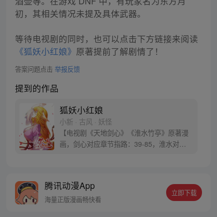
酒壶等。在游戏 DNF 中，有玩家名为东方月
初，其相关情况未提及具体武器。
等待电视剧的同时，也可以点击下方链接来阅读
《狐妖小红娘》
原著提前了解剧情了！
答案问题点击
举报反馈
提到的作品
狐妖小红娘
小新 · 古风 · 妖怪
【电视剧《天地剑心》《淮水竹亭》原著漫
画，剑心对应章节指路：39-85，淮水对应
章节指路272-301】 迷糊萝莉小狐妖，正太
道士没节操。自古人妖生死恋，千载孽缘一
线牵。（每周周四更新。）
腾讯动漫App
立即下载
海量正版漫画畅快看