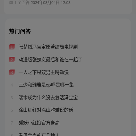
1 个回答
2024年08月04日 12:03
热门问答
张楚岚冯宝宝原著结局电视剧
1
动漫版张楚岚最后和谁在一起了
2
一人之下是双男主吗动漫
3
三少和雅雅是cp吗是哪一集
4
端木瑛为什么没去复活冯宝宝
5
涂山红红对涂山雅雅说的话
6
狐妖小红娘官方身高
7
看见金光的有几种人
8