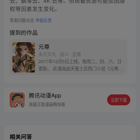
云、飘零云、4K 云等。但观看资源可能会因版
权等因素发生变化。
答案问题点击
举报反馈
提到的作品
元尊
未天文化 · 战斗 · 逆袭
2017年12月5日上线，每周二、四、六、日
更新。 此漫画由天蚕土豆热门小说《元尊》
改编。少年执笔，龙蛇舞动；劈开乱世，点
亮苍穹。气掌乾坤的世界里，究竟是蟒雀吞
龙，还是圣龙崛起？！
腾讯动漫App
立即下载
海量正版漫画畅快看
相关问答