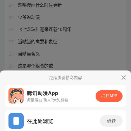
难哄漫画什么时候更新
24
少爷说动漫
25
《七龙珠》迎来连载40周年
26
当哒当的寓意和象征
27
当哒当含义
28
这是哪个组合的歌
29
王鹤棣大奉打更人定档
继续浏览精彩内容
30
腾讯动漫App
打开APP
海量漫画 新人7天免费看
腾讯漫画
起点读书
QQ阅读
网站备案/许可证号：粤B2-20090059-5
在此处浏览
继续
Copyright©1998 - 2026 Tencent. All Rights Reserved