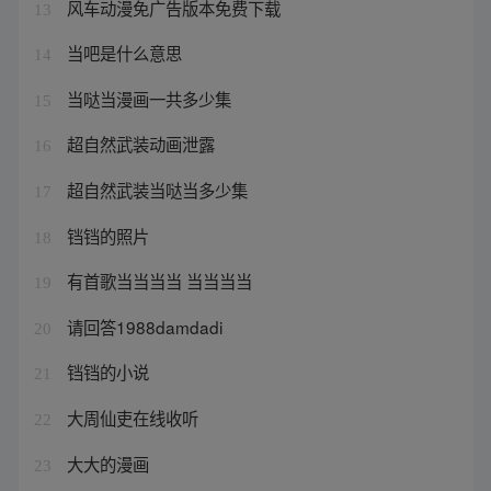
风车动漫免广告版本免费下载
13
当吧是什么意思
14
当哒当漫画一共多少集
15
超自然武装动画泄露
16
超自然武装当哒当多少集
17
铛铛的照片
18
有首歌当当当当 当当当当
19
请回答1988damdadi
20
铛铛的小说
21
大周仙吏在线收听
22
大大的漫画
23