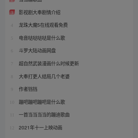
影视剧大奉剧情介绍
3
龙珠大魔5在线观看免费
4
电音哒哒哒哒是什么歌
5
斗罗大陆动画网盘
6
超自然武装漫画什么时候更新
7
大奉打更人结局几个老婆
8
作者铛铛
9
蹦吧蹦吧蹦吧是什么歌
10
一首当当当当的蹦迪歌曲
11
2021年十一上映动画
12