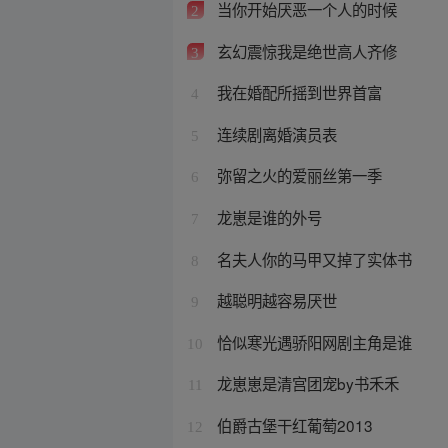
当你开始厌恶一个人的时候
2
玄幻震惊我是绝世高人齐修
3
我在婚配所摇到世界首富
4
连续剧离婚演员表
5
弥留之火的爱丽丝第一季
6
龙崽是谁的外号
7
名夫人你的马甲又掉了实体书
8
越聪明越容易厌世
9
恰似寒光遇骄阳网剧主角是谁
10
龙崽崽是清宫团宠by书禾禾
11
伯爵古堡干红葡萄2013
12