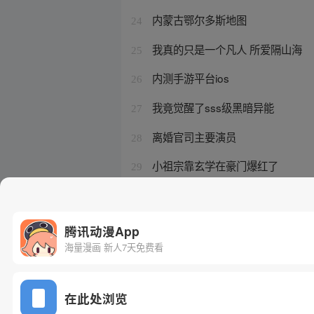
内蒙古鄂尔多斯地图
24
我真的只是一个凡人 所爱隔山海
25
内测手游平台ios
26
我竟觉醒了sss级黑暗异能
27
离婚官司主要演员
28
小祖宗靠玄学在豪门爆红了
29
扑飞漫画最新版下载3.3.6
30
腾讯动漫App
海量漫画 新人7天免费看
在此处浏览