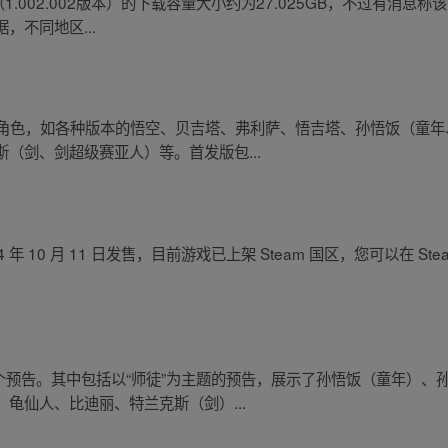
1.002.002版本）的下载容量大小约为27.025GB，不过有消息称
，不同地区...
众多角色，如各种版本的悟空、贝吉塔、弗利萨、悟吉塔、孙悟饭（童
（剑、剑超级赛亚人）等。首发版包...
4 年 10 月 11 日发售，目前游戏已上架 Steam 国区，您可以在 
。
个预告。其中包括以“师徒”为主题的预告，展示了孙悟饭（童年）、
龟仙人、比迪丽、特兰克斯（剑）...