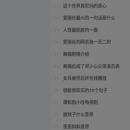
这个世界真尼玛的恶心
13
爱丽丝最火的一句话是什么
14
人性最肮脏的一面
15
爱丽丝的网名独一无二的
16
离婚剧情介绍
17
离婚后成了祁少心尖宠演员表
18
女兵被俘后奷在线播放
19
很脏很现实的10个句子
20
谭松韵小哇电视剧
21
放铳子什么意思
22
歪歪斜斜意思
23