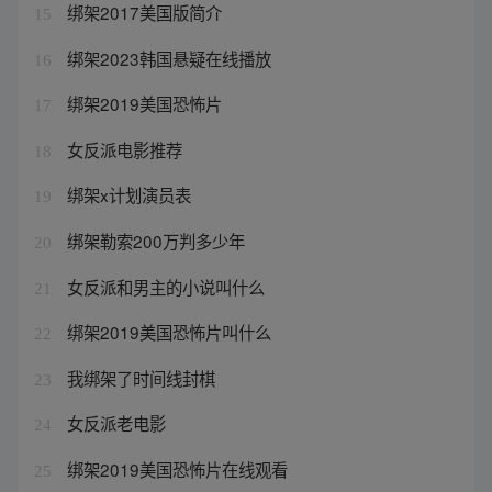
绑架2017美国版简介
15
绑架2023韩国悬疑在线播放
16
绑架2019美国恐怖片
17
女反派电影推荐
18
绑架x计划演员表
19
绑架勒索200万判多少年
20
女反派和男主的小说叫什么
21
绑架2019美国恐怖片叫什么
22
我绑架了时间线封棋
23
女反派老电影
24
绑架2019美国恐怖片在线观看
25