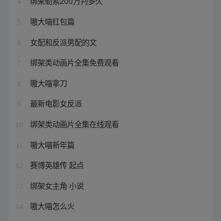
绑架勒索200万判多久
4
嗷大喵红包篇
5
女配和反派男配的文
6
绑架类动画片全集免费观看
7
嗷大喵拿刀
8
最新电影女反派
9
绑架类动画片全集在线观看
10
嗷大喵新年篇
11
赛博英雄传 起点
12
绑架女主角 小说
13
嗷大喵怎么火
14