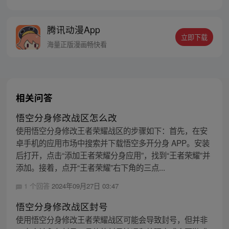
位猴妖因人类的祈愿从天而降，以鬼魈之名
响彻妖界，却因堕入暗魂无法再守护重要之
腾讯动漫App
人…六十年后，他再次破石而出，背负着守
立即下载
护族人的希望和信念打败了妖怪大道的霸
海量正版漫画畅快看
主，成为猴群之王，但故事仍在继续…
相关问答
悟空分身修改战区怎么改
使用悟空分身修改王者荣耀战区的步骤如下：首先，在安
卓手机的应用市场中搜索并下载悟空多开分身 APP。安装
后打开，点击“添加王者荣耀分身应用”，找到“王者荣耀”并
添加。接着，点开“王者荣耀”右下角的三点...
1 个回答
2024年09月27日 03:47
悟空分身修改战区封号
使用悟空分身修改王者荣耀战区可能会导致封号，但并非