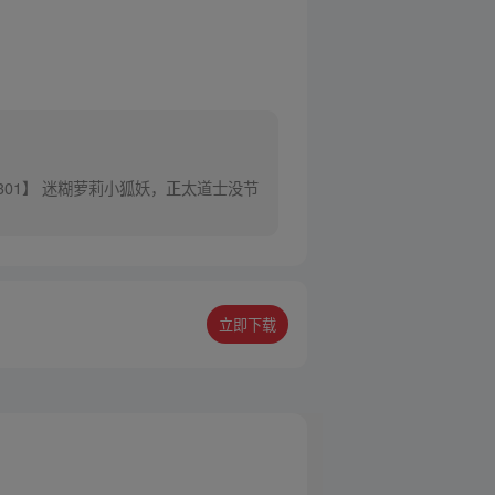
301】 迷糊萝莉小狐妖，正太道士没节
立即下载