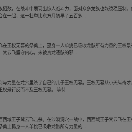
族招数，在战斗中展现出惊人战斗力，面对众多龙族也能稳稳压制。
在一起，这一壮举比东方月初早了五百多...
飞在王权无暮的祭奠上，孤身一人单挑已吸收龙骸所有力量的王权景
梵云飞坚守内心，未被真龙遗骸的邪...
利与力量在龙穴里杀了自己的儿子王权无暮。王权无暮从小天纵奇才
权景行反而不及王权无暮。 等待...
西西域王子梵云飞击杀。在沙漠洞穴一战中，西西域王子梵云飞在王
奠上孤身一人单挑已吸收龙骸所有力量的...