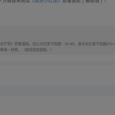
下方链接来阅读
《狐妖小红娘》
原著提前了解剧情了！
竹亭》原著漫画，剑心对应章节指路：39-85，淮水对应章节指路272-
孽缘一线牵。（每周周四更新。）