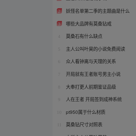
妖怪名单第二季的主题曲是什么
2
哪些大品牌有莫桑钻戒
3
莫桑石有什么缺点
4
主人公叫叶昊的小说免费阅读
5
众人看钟离与天理的关系
6
开局就有王者账号男主小说
7
大奉打更人前期鉴证品级
8
人在王者 开局签到成神系统
9
pt950属于什么材质
10
莫桑钻尺寸对照表
11