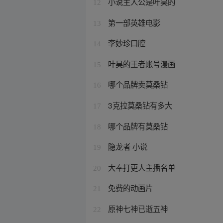
小说主人公是叶昊的
12
第一部英雄电影
13
李妙珍口腔
14
叶昊的王者账号漫画
15
哪个品牌卖莫桑钻
16
3克拉莫桑钻有多大
17
哪个品牌有莫桑钻
18
隐龙者 小说
19
大奉打更人主播名单
20
免费的动画片
21
原神七神已逝五神
22