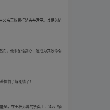
生父亲王权景行杀害并污蔑。其相关情
然而，他未领悟剑心，这成为其致命弱
原著提前了解剧情了！
正能量。在王权无暮的祭奠上，梵云飞面