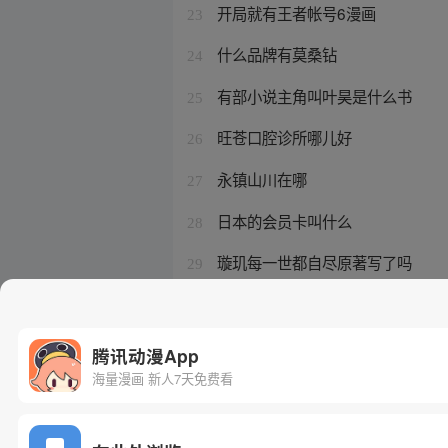
开局就有王者帐号6漫画
23
什么品牌有莫桑钻
24
有部小说主角叫叶昊是什么书
25
旺苍口腔诊所哪儿好
26
永镇山川在哪
27
日本的会员卡叫什么
28
璇玑每一世都自尽原著写了吗
29
三元和阿疯的关系
30
腾讯动漫App
海量漫画 新人7天免费看