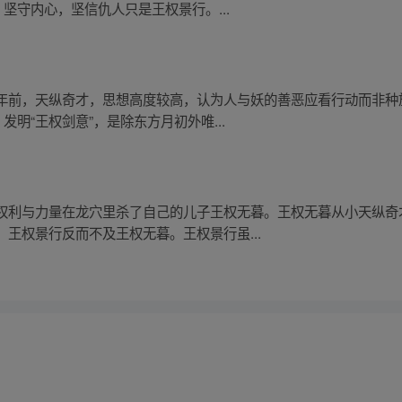
坚守内心，坚信仇人只是王权景行。...
年前，天纵奇才，思想高度较高，认为人与妖的善恶应看行动而非种
发明“王权剑意”，是除东方月初外唯...
权利与力量在龙穴里杀了自己的儿子王权无暮。王权无暮从小天纵奇
王权景行反而不及王权无暮。王权景行虽...