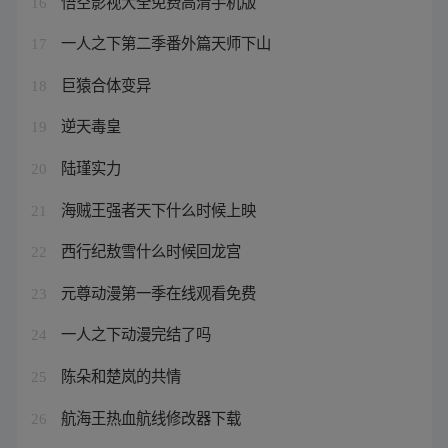
悟空影视大全免费高清手机版
16
一人之下第二季番外篇天师下山
17
巨猿合体变异
18
逆天毒皇
19
陆瑾实力
20
海贼王强者天下什么时候上映
21
西行纪敖雪什么时候回龙宫
22
元尊动漫第一季在线观看免费
23
一人之下动漫完结了吗
24
陈朵和楚岚的共情
25
航海王热血航线修改器下载
26