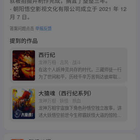
就被拍摄并制作完成，搁置了整整三年。
- 朝阳悟空影视文化有限公司成立于 2021 年 12
月 7 日。
答案问题点击
举报反馈
提到的作品
西行纪
龙神万相 · 古风 · 战斗
在这个人妖神灵共存的时代，三藏师徒一行
为了世间和平，历经千辛万苦到达彼岸取
得“永恒之火”拯救苍生，可世间并没有因此
变得美好….随着阴谋慢慢揭露，暗魂四起,
大猿魂（西行纪系列）
为了让“永恒之火”重新归位，小狼妖白狼不
龙神万相 · 妖怪 · 热血
辞万难，找到唐三藏大法师，和他一起重新
龙神万相宇宙旗下角色孙悟空独立故事，讲
寻回徒弟们，组成全新“西行小队”，再度踏
述大妖悟空前世今生称霸妖怪大道的惊险历
上西行之旅……
程。 妖怪大道有自己的生存之道，某日，一
位猴妖因人类的祈愿从天而降，以鬼魈之名
响彻妖界，却因堕入暗魂无法再守护重要之