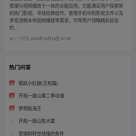
管理与视频播放于一体的全能应用。它能满足用户探索新
的热门影视、寻找经典佳作、管理手机中的影视文件以及
享受流畅本地视频播放等需求，可带用户领略精彩纷呈
的...
1 个回答
2024年10月19日 07:35
热门问答
狐妖小红娘(王权篇)
1
开局一座山第二季动漫
2
梦想航海王
3
开局一座山陈大雷
4
苦情树转世续缘的条件
5