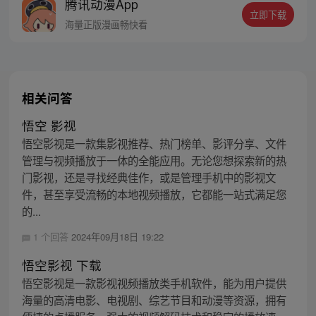
腾讯动漫App
人…六十年后，他再次破石而出，背负着守
立即下载
护族人的希望和信念打败了妖怪大道的霸
海量正版漫画畅快看
主，成为猴群之王，但故事仍在继续…
相关问答
悟空 影视
悟空影视是一款集影视推荐、热门榜单、影评分享、文件
管理与视频播放于一体的全能应用。无论您想探索新的热
门影视，还是寻找经典佳作，或是管理手机中的影视文
件，甚至享受流畅的本地视频播放，它都能一站式满足您
的...
1 个回答
2024年09月18日 19:22
悟空影视 下载
悟空影视是一款影视视频播放类手机软件，能为用户提供
海量的高清电影、电视剧、综艺节目和动漫等资源，拥有