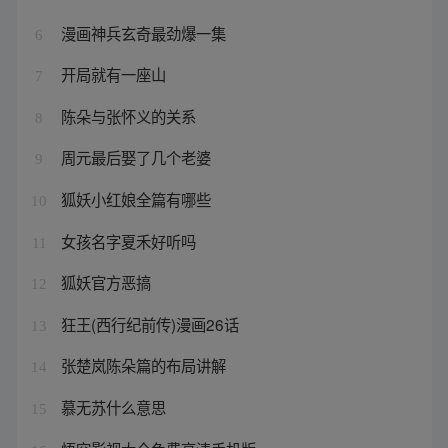
漫画神兵玄奇最劲爆一集
6
开局就有一座山
7
陈朵与张怀义的关系
8
周元最后娶了几个老婆
9
狐妖小红娘全篇有哪些
10
女孩名字夏禾好听吗
11
狐妖官方恶搞
12
狂王(西行纪前传)漫画26话
13
张楚岚陈朵篇的布局讲解
14
慕无苏什么意思
15