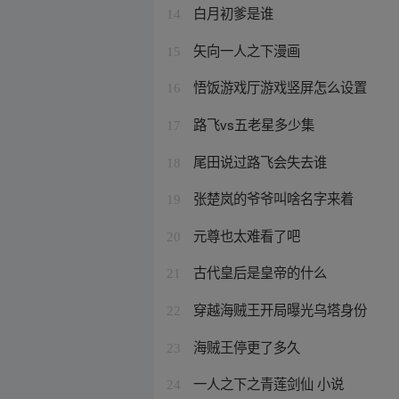
白月初爹是谁
14
矢向一人之下漫画
15
悟饭游戏厅游戏竖屏怎么设置
16
路飞vs五老星多少集
17
尾田说过路飞会失去谁
18
张楚岚的爷爷叫啥名字来着
19
元尊也太难看了吧
20
古代皇后是皇帝的什么
21
穿越海贼王开局曝光乌塔身份
22
海贼王停更了多久
23
一人之下之青莲剑仙 小说
24