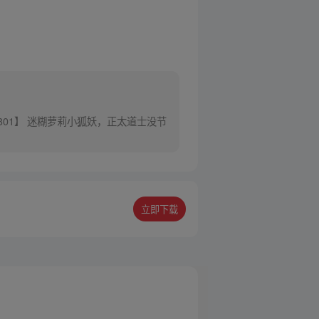
301】 迷糊萝莉小狐妖，正太道士没节
立即下载