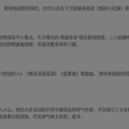
。 等待电视剧的同时，也可以点击下方链接来阅读《狐妖小红娘》
的吻戏有不少看点。片方曝光的“高能亲亲”版花絮视频里，二人拍摄
时舒畅害羞捂眼，导演还要求多转几圈，...
《特别的人》《情深深雨濛濛》《孤勇者》等歌曲。 等待电视剧的
入人心。他在众多活动和节目中展现出的帅气外表，不仅吸引了众多
身着白色西装，尽显帅气绅士风范；虞书...