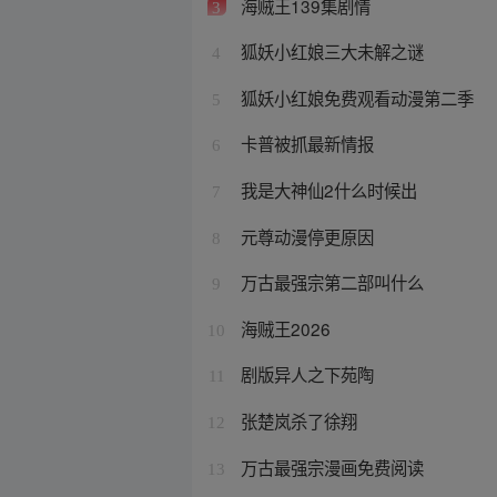
海贼王139集剧情
3
狐妖小红娘三大未解之谜
4
狐妖小红娘免费观看动漫第二季
5
卡普被抓最新情报
6
我是大神仙2什么时候出
7
元尊动漫停更原因
8
万古最强宗第二部叫什么
9
海贼王2026
10
剧版异人之下苑陶
11
张楚岚杀了徐翔
12
万古最强宗漫画免费阅读
13