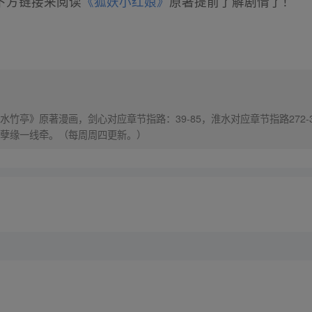
下方链接来阅读
《狐妖小红娘》
原著提前了解剧情了！
竹亭》原著漫画，剑心对应章节指路：39-85，淮水对应章节指路272-
孽缘一线牵。（每周周四更新。）