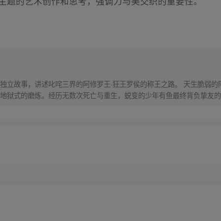
这一主题的艺术创作和思考，强调力与美交织的重要性。
独立故事，讲述叱咤三界的阿修罗王·狂王罗侯的称王之路。 天生脆弱的
地狱式的磨炼。经历无数次死亡与重生，蜕变的少年有鱼最终背负挚友的
之爆发，少年新王能否担起重任