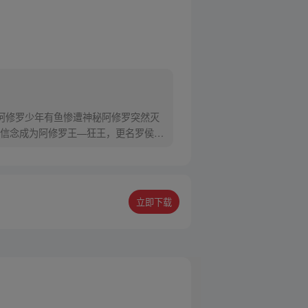
阿修罗少年有鱼惨遭神秘阿修罗突然灭
信念成为阿修罗王—狂王，更名罗侯。
立即下载