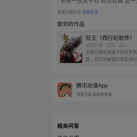
- 还有一些关于对“绝世狂舞”
答案问题点击
举报反馈
提到的作品
狂王（西行纪前传）
龙神万相 · 古风 · 战斗
龙神万相宇宙旗下阿修罗族
族，自己也被强行带走进行
天界与阿修罗的百年大战随
腾讯动漫App
海量正版漫画畅快看
相关问答