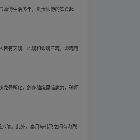
与师傅生活多年，负责师傅的饮食起
人皆有天魂、地魂和命魂三魂，命魂可
块龙骨所化，剑身缠绕黑暗魔力，破坏
脏六腑。此外，秦月与韩飞之间有激烈