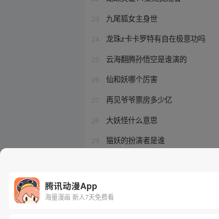
九尾狐女主身世
23
龙珠z卡卡罗特有自在极意功吗
24
云海翻腾孙悟空是谁演的
25
仙和妖哪个厉害
26
再见爷爷票房多少亿
27
大妖怪什么意思
28
猫妖的扮演者是谁
29
龙珠大魔第二季免费播放在线观看
30
腾讯动漫App
海量漫画 新人7天免费看