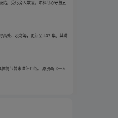
庇佑，受尽旁人欺凌。陈枫尽心守墓五
处、晓寒等，更新至 407 集。其讲
具体情节暂未详细介绍。 原漫画《一人