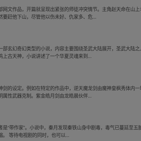
部网文作品，开篇就呈现出紧张的师徒冲突情节。主角赵天命在山上
要赶他下山，尽管他以伤未好、仇家多、危...
一部玄幻奇幻类型的小说，内容主要围绕圣武大陆展开，圣武大陆之
上古天神，小说讲述了一个华夏灵魂来到...
神剑的设定。例如在特定的作品中，逆天魔龙剑由魔神皇枫秀体内一
属性武器克制。紫金皓月剑由龙皓晨伙伴...
者是“带作家”。小说中，秦月发现秦铁山身中剧毒，毒气已蔓延至五
。 等待电视剧的同时，也可以...