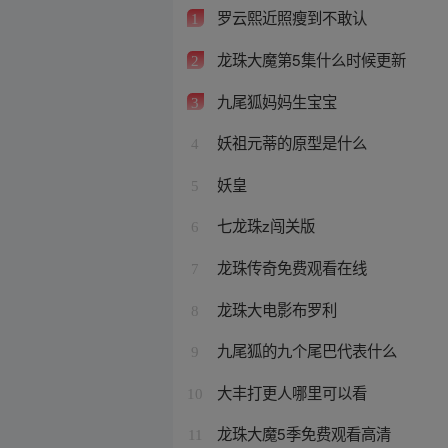
罗云熙近照瘦到不敢认
1
龙珠大魔第5集什么时候更新
2
九尾狐妈妈生宝宝
3
妖祖元蒂的原型是什么
4
妖皇
5
七龙珠z闯关版
6
龙珠传奇免费观看在线
7
龙珠大电影布罗利
8
九尾狐的九个尾巴代表什么
9
大丰打更人哪里可以看
10
龙珠大魔5季免费观看高清
11