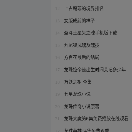
上古魔尊的境界排名
12
女版成毅的样子
13
圣斗士星矢之魂手机版下载
14
九尾狐武魂及魂技
15
方百花最后的结局
16
龙珠拉帝兹出生时间艾记多少年
17
万妖之祖 全集
18
七星龙珠小说
19
龙珠传奇小说原著
20
龙珠大魔第5集免费播放在线观看
21
龙珠英雄14集免费观看
22