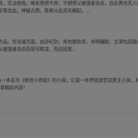
铁，无法修炼。唯有恩师不弃，不想师父被强者击杀，自此再也无人
尊龙血，神秘古鼎。陈枫从此逆天崛起，...
品。在动漫方面，由孙纪剑、朱怡静执导，未明编剧，主演包括稳得高
被强者击杀后受尽欺凌，而后因发...
：有一本名为《绝世小师叔》的小说，它是一本师徒虐恋双男主小说，
立享精彩内容！