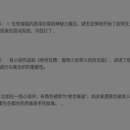
容： 1. 生性懦弱的周泽在得到神秘力量后，肆无忌惮地开始了彪悍
而来的混沌军团，冯侃打了...
： - 有小说作品如《绝世狂舞：废物少女带人肉挂无敌》，讲述了相
强调力与美交织的重要性。
。比如在一些小说中，有角色被称为“绝世毒皇”，如全家遇害后被卖
生在都市的用毒高手的故事。 ...