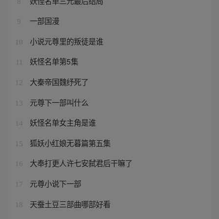
妖怪名单三元最后结局
8
一部国漫
9
小说元尊里的叛徒是谁
10
妖怪名单第5集
11
大秦帝国魏纾死了
12
元尊下一部叫什么
13
妖怪名单女主角是谁
14
狐妖小红娘无暮篇第五集
15
大奉打更人许七安弑君后干嘛了
16
元尊小说下一部
17
天蚕土豆三部曲哪部好看
18