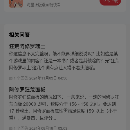
立即下载
王，更名罗侯。天界与阿修罗的百年大战随
海量正版漫画畅快看
之爆发，少年新王能否担起重任
相关问答
狂荒阿修罗魂土
你这信息不太完整呀，能不能再详细说说呢？比如这是某
个游戏里的内容？还是一本书？或者是其他啥的？光“狂荒
阿修罗魂土”这几个词有点让人摸不着头脑呢。
1 个回答
2024年11月03日 04:36
阿修罗狂荒面板
阿修罗狂荒面板的情况如下： 一般来说，一速的阿修罗狂
荒面板 20000 即可，速度介于 156 - 158 之间。要达到
17 秒魂土，阿修罗面板属性需满足速度 159 以上（小于
熏），满暴击，且评分...
1 个回答
2024年09月19日 03:03