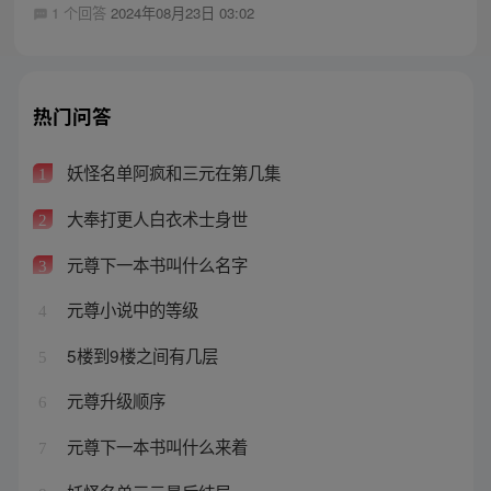
1 个回答
2024年08月23日 03:02
热门问答
妖怪名单阿疯和三元在第几集
1
大奉打更人白衣术士身世
2
元尊下一本书叫什么名字
3
元尊小说中的等级
4
5楼到9楼之间有几层
5
元尊升级顺序
6
元尊下一本书叫什么来着
7