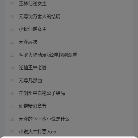
王林仙逆女主
19
元尊沈万金人的结局
20
小说仙逆女主
21
元尊层次
22
斗罗大陆动漫版2电视剧观看
23
逆仙王林老婆
24
元尊几部曲
25
在剑州中白袍公子结局
26
仙逆精彩章节
27
元尊的下一本小说是什么
28
小说大奉打更人cp
29