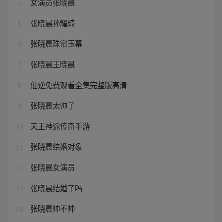
女演员张晓晨
4
张晓晨孙耀琦
5
张晓晨珠帘玉幕
6
张晓晨王晓晨
7
仙逆免费观看全集完整版高清
8
张晓晨太帅了
9
天王神途传奇手游
10
张晓晨结婚对象
11
张晓晨女演员
12
张晓晨结婚了吗
13
张晓晨帅不帅
14