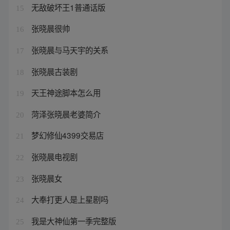
无敌破坏王1普通话版
15
张晓晨很帅
16
张晓晨与马天宇的关系
17
张晓晨古装剧
18
天王神途脚本怎么用
19
菏泽张晓晨老婆简介
20
梦幻修仙4399交易店
21
张晓晨电视剧
22
张晓晨女
23
大奉打更人是上星剧吗
24
我是大神仙第一季完整版
25