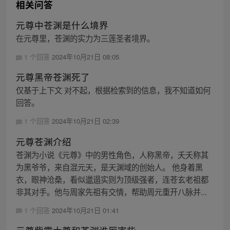
相关问答
元尊中苍渊是什么境界
在元尊里，苍渊的实力为三莲圣者境界。
1 个回答
2024年10月21日 08:05
元尊黑帝苍渊死了
仅基于上下文 对不起，根据检索到的信息，我不知道如何
回答。
1 个回答
2024年10月21日 02:39
元尊苍渊介绍
苍渊为小说《元尊》中的男性角色，人称黑帝，夭夭称其
为黑爷爷，来自混元天，是天渊域的创始人。 他身着黑
衣，眼神沧桑，看似邋遢实则为顶级强者，连苍玄老祖都
非其对手。他与周家先祖有交情，帮助周元重开八脉并...
1 个回答
2024年10月21日 01:41