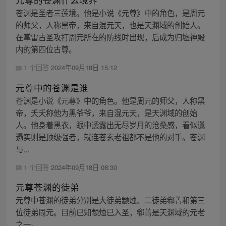
苍渊是圣者三莲境。他是小说《元尊》中的角色，是周元
的师父，人称黑帝，来自混元天，也是天渊域的创始人。
在掌雷古圣攻打周元所在的防线时出现，后成为归墟神殿
内的第四位古尊。
1 个回答
2024年09月18日 15:12
元尊中的苍渊是谁
苍渊是小说《元尊》中的角色。他是周元的师父，人称黑
帝，夭夭称他为黑爷爷，来自混元天，是天渊域的创始
人。他身着黑衣，眼中透露出无尽岁月的沧桑感，看似邋
遢实则是顶级强者，就连苍玄老祖都不是他的对手。苍渊
与...
1 个回答
2024年09月18日 08:30
元尊苍渊的徒弟
元尊中苍渊的徒弟分别是大徒弟颛烛、二徒弟郗菁和第三
位徒弟周元。目前已知颛烛已入圣，郗菁是天渊域的元老
之一。