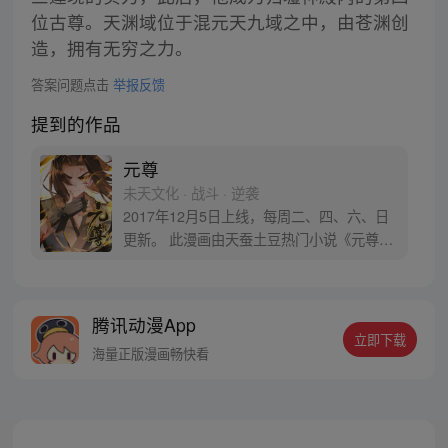
位古尊。天渊域位于混元天九域之中，由苍渊创
造，拥有无穷之力。
答案问题点击
举报反馈
提到的作品
元尊
未天文化 · 战斗 · 逆袭
2017年12月5日上线，每周二、四、六、日
更新。 此漫画由天蚕土豆热门小说《元尊》
改编。少年执笔，龙蛇舞动；劈开乱世，点
亮苍穹。气掌乾坤的世界里，究竟是蟒雀吞
龙，还是圣龙崛起？！
腾讯动漫App
立即下载
海量正版漫画畅快看