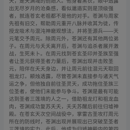
天，是天渊域的创始人。他身着黑衣，眼中透露
出无尽岁月的沧桑感，看似邋遢实则是顶级强
者，就连苍玄老祖都不是他的对手。苍渊与周家
先祖有旧交，帮助周元重开八脉并收其为徒，传
授龙吸术与混沌神磨观想法，并将圣源兵——天
元笔交予周元。除周元外，苍渊还有其他两位弟
子。在周元与夭夭离开后，苍渊与追杀者展开激
战，生死未卜。在周元找到苍玄圣印并圣族至强
者让圣元获得圣者力量后，苍渊出现并击败圣
元，陪伴在夭夭身边，并让周元前往混元天取回
祖龙灯。颛烛透露，尽管苍渊未直接参与诸天气
运之争，但他独自前往圣灵天，成功拖住圣族三
位圣者，使他们未能参与争斗。苍渊是最有可能
达到圣者三莲境的人之一，借助祖龙灯和祖龙血
肉，苍渊成功复苏夭夭，夭夭苏醒后前往归墟神
殿。在苍玄天次空间战役中，掌雷古圣攻打周元
所在的防线时，苍渊出现并展现出已突破至圣者
三莲境的实力，此后，他成为归墟神殿内的第四