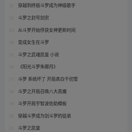
穿越到终极斗罗成为神级歌手
11
斗罗之封号剑宗
12
从斗罗开始俘获女神更新时间
13
变成女生在斗罗
14
斗罗之武魂凯皇 小说
15
《阳光斗罗朱卿月》
16
斗罗 系统坏了 开局表白千仞雪
17
斗罗之开局召唤八大恶魔
18
斗罗开局宇智波佐助模板
19
穿越斗罗成为剑斗罗的徒弟
20
斗罗之凯皇
21