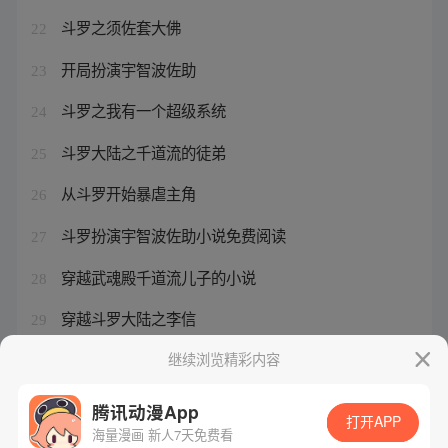
斗罗之须佐套大佛
22
开局扮演宇智波佐助
23
斗罗之我有一个超级系统
24
斗罗大陆之千道流的徒弟
25
从斗罗开始暴虐主角
26
斗罗扮演宇智波佐助小说免费阅读
27
穿越武魂殿千道流儿子的小说
28
穿越斗罗大陆之李信
29
绝世唐门日月皇家学院
继续浏览精彩内容
30
腾讯动漫App
打开APP
海量漫画 新人7天免费看