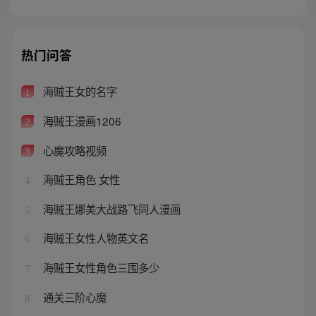
热门问答
海贼王女的名字
1
海贼王漫画1206
2
心魔攻略视频
3
海贼王角色 女性
4
海贼王娜美大战路飞同人漫画
5
海贼王女性人物英文名
6
海贼王女性角色三围多少
7
通关三阶心魔
8