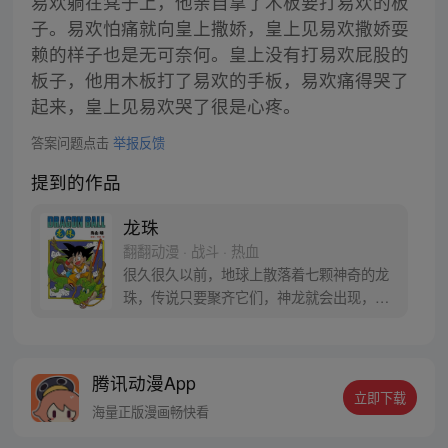
易欢躺在凳子上，他亲自拿了木板要打易欢的板
子。易欢怕痛就向皇上撒娇，皇上见易欢撒娇耍
赖的样子也是无可奈何。皇上没有打易欢屁股的
板子，他用木板打了易欢的手板，易欢痛得哭了
起来，皇上见易欢哭了很是心疼。
答案问题点击
举报反馈
提到的作品
龙珠
翻翻动漫 · 战斗 · 热血
很久很久以前，地球上散落着七颗神奇的龙
珠，传说只要聚齐它们，神龙就会出现，并
可以为人实现一个愿望。为了寻找龙珠，布
尔玛和孙悟空踏上了奇妙的寻珠之旅……
腾讯动漫App
立即下载
海量正版漫画畅快看