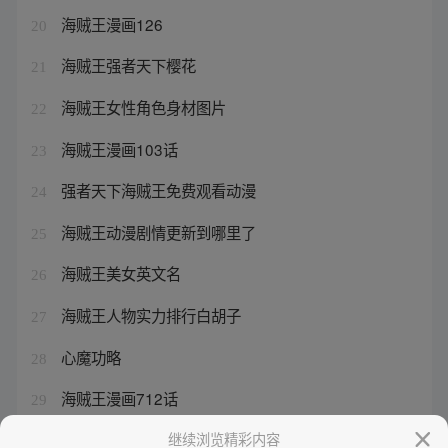
海贼王漫画126
20
海贼王强者天下樱花
21
海贼王女性角色身材图片
22
海贼王漫画103话
23
强者天下海贼王免费观看动漫
24
海贼王动漫剧情更新到哪里了
25
海贼王美女英文名
26
海贼王人物实力排行白胡子
27
心魔功略
28
海贼王漫画712话
29
海贼王女生的身材
继续浏览精彩内容
30