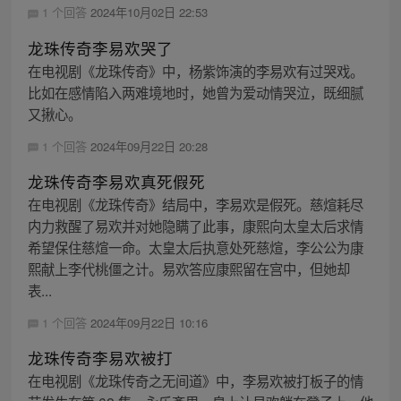
1 个回答
2024年10月02日 22:53
龙珠传奇李易欢哭了
在电视剧《龙珠传奇》中，杨紫饰演的李易欢有过哭戏。
比如在感情陷入两难境地时，她曾为爱动情哭泣，既细腻
又揪心。
1 个回答
2024年09月22日 20:28
龙珠传奇李易欢真死假死
在电视剧《龙珠传奇》结局中，李易欢是假死。慈煊耗尽
内力救醒了易欢并对她隐瞒了此事，康熙向太皇太后求情
希望保住慈煊一命。太皇太后执意处死慈煊，李公公为康
熙献上李代桃僵之计。易欢答应康熙留在宫中，但她却
表...
1 个回答
2024年09月22日 10:16
龙珠传奇李易欢被打
在电视剧《龙珠传奇之无间道》中，李易欢被打板子的情