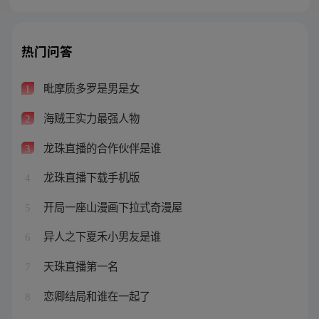
热门问答
毗摩质多罗是男是女
1
海贼王实力最强人物
2
龙珠直播的合作伙伴是谁
3
龙珠直播下载手机版
4
开局一座山漫画下拉式奇漫屋
5
异人之下夏禾小男友是谁
6
天珠直播第一名
7
恋卿结局和谁在一起了
8