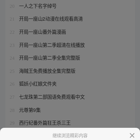
一人之下名字绰号
20
开局一座山2动漫在线观看高清
21
开局一座山番外篇漫画
22
开局一座山第二季超清在线播放
23
开局一座山第二季全集完整版
24
海贼王免费播放全集完整版
25
狐妖小红娘文件夹
26
七龙珠第二部国语免费观看中文
27
元尊第9集
28
西行纪番外篇狂王杀三王
29
开局一座山第三季动漫在线观看
继续浏览精彩内容
30