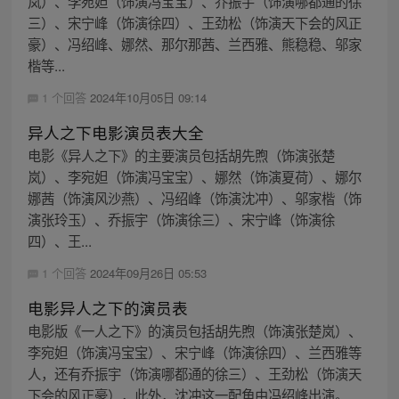
岚）、李宛妲（饰演冯宝宝）、乔振宇（饰演哪都通的徐
三）、宋宁峰（饰演徐四）、王劲松（饰演天下会的风正
豪）、冯绍峰、娜然、那尔那茜、兰西雅、熊稳稳、邬家
楷等...
1 个回答
2024年10月05日 09:14
异人之下电影演员表大全
电影《异人之下》的主要演员包括胡先煦（饰演张楚
岚）、李宛妲（饰演冯宝宝）、娜然（饰演夏荷）、娜尔
娜茜（饰演风沙燕）、冯绍峰（饰演沈冲）、邬家楷（饰
演张玲玉）、乔振宇（饰演徐三）、宋宁峰（饰演徐
四）、王...
1 个回答
2024年09月26日 05:53
电影异人之下的演员表
电影版《一人之下》的演员包括胡先煦（饰演张楚岚）、
李宛妲（饰演冯宝宝）、宋宁峰（饰演徐四）、兰西雅等
人，还有乔振宇（饰演哪都通的徐三）、王劲松（饰演天
下会的风正豪），此外，沈冲这一配角由冯绍峰出演。