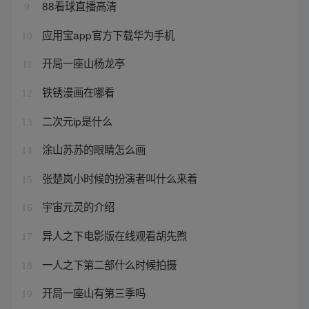
88看球直播高清
9
应用宝app官方下载华为手机
10
开局一座山杨龙亭
11
铁锈漫画在哪看
12
二次元ip是什么
13
涂山苏苏的眼睛怎么画
14
张楚岚小时候的扮演者叫什么来着
15
宇宙元灵的介绍
16
异人之下电影版在线观看胡先煦
17
一人之下第二部什么时候拍摄
18
开局一座山有第三季吗
19