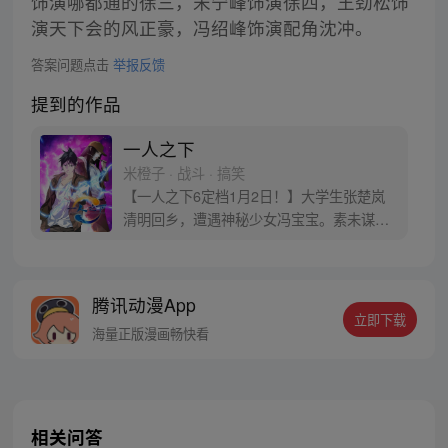
饰演哪都通的徐三，宋宁峰饰演徐四，王劲松饰
演天下会的风正豪，冯绍峰饰演配角沈冲。
答案问题点击
举报反馈
提到的作品
一人之下
米橙子 · 战斗 · 搞笑
【一人之下6定档1月2日！】大学生张楚岚
清明回乡，遭遇神秘少女冯宝宝。素未谋面
的冯宝宝却对张楚岚异常熟悉，并将其带去
自己打工的快递公司。为了帮冯宝宝寻找她
的身世，也为了查清自己与爷爷身上的秘
腾讯动漫App
密，张楚岚的生活被彻底颠覆，与冯宝宝一
立即下载
同踏上“异人”之旅。
海量正版漫画畅快看
相关问答