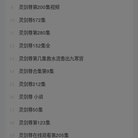
灵剑尊第200集视频
9
灵剑尊572集
10
灵剑尊第280集
11
灵剑尊152集全
12
灵剑尊第几集救水流香出九寒宫
13
灵剑尊合集第9集
14
灵剑尊212集
15
灵剑尊 小说
16
灵剑尊50集
17
灵剑尊第123集
18
灵剑尊在线观看第205集
19