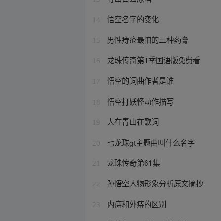
悟空名字的变化
14
男性痔疮最怕的三种药膏
15
龙珠传奇第1季国语版免费看
16
悟空的词曲作者是谁
17
悟空打妖怪动作描写
18
人在青山在歌词
19
七龙珠gt主题曲叫什么名字
20
龙珠传奇第61集
21
孙悟空人物形象分析原文摘抄
22
内痔和外痔的区别
23