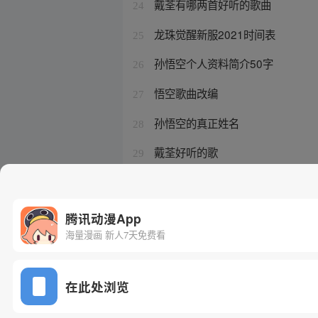
戴荃有哪两首好听的歌曲
24
龙珠觉醒新服2021时间表
25
孙悟空个人资料简介50字
26
悟空歌曲改编
27
孙悟空的真正姓名
28
戴荃好听的歌
29
孙悟空是谁
30
腾讯动漫App
海量漫画 新人7天免费看
在此处浏览