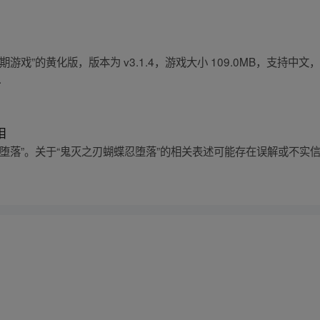
”的黄化版，版本为 v3.1.4，游戏大小 109.0MB，支持中文，适用
.
相
堕落”。关于“鬼灭之刃蝴蝶忍堕落”的相关表述可能存在误解或不实