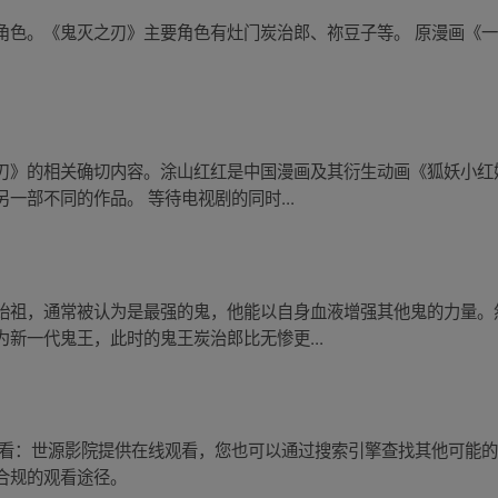
色。《鬼灭之刃》主要角色有灶门炭治郎、祢豆子等。 原漫画《一人
刃》的相关确切内容。涂山红红是中国漫画及其衍生动画《狐妖小红
一部不同的作品。 等待电视剧的同时...
始祖，通常被认为是最强的鬼，他能以自身血液增强其他鬼的力量。
新一代鬼王，此时的鬼王炭治郎比无惨更...
观看：世源影院提供在线观看，您也可以通过搜索引擎查找其他可能
合规的观看途径。