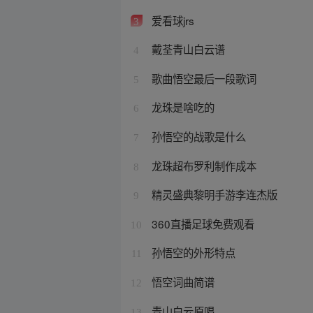
爱看球jrs
3
戴荃青山白云谱
4
歌曲悟空最后一段歌词
5
龙珠是啥吃的
6
孙悟空的战歌是什么
7
龙珠超布罗利制作成本
8
精灵盛典黎明手游李连杰版
9
360直播足球免费观看
10
孙悟空的外形特点
11
悟空词曲简谱
12
青山白云原唱
13