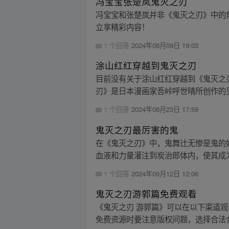
冯宝宝张楚岚鬼灭之刃
冯宝宝和张楚岚并非《鬼灭之刃》中的角
立享精彩内容！
1 个回答
2024年08月09日 19:03
涂山红红穿越到鬼灭之刃
目前没有关于涂山红红穿越到《鬼灭之
刃》是日本漫画家吾峠呼世晴所创作的另
1 个回答
2024年08月23日 17:59
鬼灭之刃最厉害的鬼
在《鬼灭之刃》中，鬼舞辻无惨是鬼的
血液和力量灌注到炭治郎体内，使其成为
1 个回答
2024年09月12日 12:06
鬼灭之刃游郭篇免费观看
《鬼灭之刃 游郭篇》可以在以下渠道
免费资源时要注意版权问题，选择合法