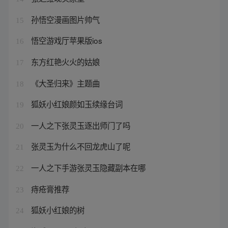
孙悟空漫画图片帅气
15
悟空游戏厅苹果版ios
16
东方红艳火火的姑娘
17
《大圣归来》主题曲
18
狐妖小红娘颜如玉续缘台词
19
一人之下张灵玉逐出师门了吗
20
张灵玉为什么不回龙虎山了呢
21
一人之下手游张灵玉隐藏副本在哪
22
痔疮膏推荐
23
狐妖小红娘的树
24