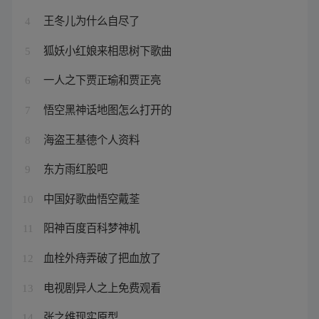
王冬儿为什么自尽了
4
狐妖小红娘来相思树下歌曲
5
一人之下贾正瑜和贾正亮
6
悟空黑神话地图怎么打开的
7
海盗王基德个人资料
8
东方雨红股吧
9
中国好歌曲悟空戴荃
10
阳神百度百科梦神机
11
血栓外痔弄破了把血放了
12
电视剧异人之上免费观看
13
张之维现实原型
14