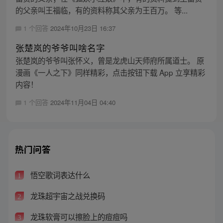
的父亲叫王福临，有的资料称其父亲为王百万。 等...
1 个回答
2024年10月23日 16:37
张楚岚的爷爷叫啥名字
张楚岚的爷爷叫张怀义，曾是龙虎山天师府所属道士。 原
漫画《一人之下》同样精彩，点击按钮下载 App 立享精彩
内容！
1 个回答
2024年11月04日 04:40
热门问答
悟空歌词表达什么
1
龙珠超宇宙之战兑换码
2
龙珠软膏可以擦脸上的痘痘吗
3