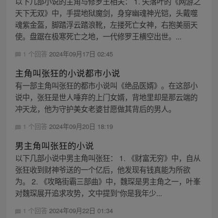
以下几部小说的主角与修罗王相关： 1. 失落叶的《网游之
天下无双》中，手提地狱魔剑，身穿幽魂神光铠，头戴噬
魂紫金盔，脚踏浮云踏浪靴，左搂死亡女神，右抱美丽天
使。盘踞在极寒死亡之地，一代修罗王横空出世。...
1 个回答
2024年09月17日 02:45
主角叫张狂的小说都市小说
有一部主角叫张狂的都市小说叫《绝品医婿》。在这部小
说中，张狂是世人唾弃的上门女婿，背地里却是那云端的
冲天龙，他为守护美女老婆甘愿做其背后的男人。
1 个回答
2024年09月20日 18:19
男主角叫张狂的小说
以下几部小说中男主角叫张狂： 1. 《财富无穷》中，自从
张狂收到财神爷送的一个亿后，他发现有钱真能为所欲
为。 2. 《攻略街霸三部曲》中，魏琛是男主角之一，叶峯
对魏琛展开追求攻势，文中提到“你是我年少...
1 个回答
2024年09月22日 01:34