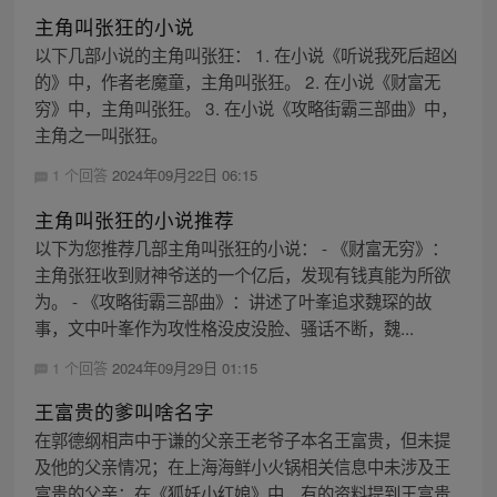
主角叫张狂的小说
以下几部小说的主角叫张狂： 1. 在小说《听说我死后超凶
的》中，作者老魔童，主角叫张狂。 2. 在小说《财富无
穷》中，主角叫张狂。 3. 在小说《攻略街霸三部曲》中，
主角之一叫张狂。
1 个回答
2024年09月22日 06:15
主角叫张狂的小说推荐
以下为您推荐几部主角叫张狂的小说： - 《财富无穷》：
主角张狂收到财神爷送的一个亿后，发现有钱真能为所欲
为。 - 《攻略街霸三部曲》：讲述了叶峯追求魏琛的故
事，文中叶峯作为攻性格没皮没脸、骚话不断，魏...
1 个回答
2024年09月29日 01:15
王富贵的爹叫啥名字
在郭德纲相声中于谦的父亲王老爷子本名王富贵，但未提
及他的父亲情况；在上海海鲜小火锅相关信息中未涉及王
富贵的父亲；在《狐妖小红娘》中，有的资料提到王富贵