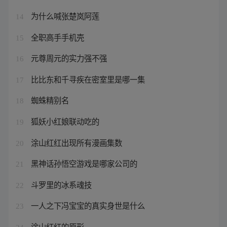
为什么喊张楚岚阿莲
14
全职高手手机壳
15
元尊周元的实力强不强
16
比比东和千寻疾在密室里是哪一集
17
蜘蛛精别名
18
狐妖小红娘联动吃的
19
涂山红红出现所有漫画集数
20
黑神话孙悟空游戏是哪家公司的
21
斗罗里的冰系魂技
22
一人之下冯宝宝的真实身世是什么
23
涂山红红的原形