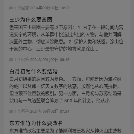
1 个回答
2024年09月07日 10:27
三少为什么要画圈
傲来国三少画圈主要有以下原因： 1. 为了在一段时间内营
造安宁的环境，从羊群中挑选出杰出的人物，与他共同解
决圈外生物，彻底消除隐患。 2. 保护人类和妖怪，涂山位
于圈的中心，三少最想守护的地方就是涂山...
1 个回答
2024年09月02日 09:15
白月初为什么要结婚
白月初结婚的原因较为复杂。一方面，可能是因为雅雅姐
的威压以及那一亿天文数字的诱惑，虽然他从心底抗拒，
但也顶不住巨款的吸引。另一方面，白月初与苏苏结婚是
涂山与一气道盟联合筹划了 500 年的计划，他从小...
1 个回答
2024年09月02日 07:24
东方淮竹为什么要改名
东方淮竹改名主要是为了能顺利被王权家从神火山庄营救