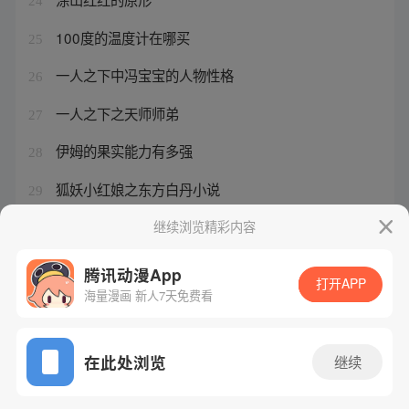
24
100度的温度计在哪买
25
一人之下中冯宝宝的人物性格
26
一人之下之天师师弟
27
伊姆的果实能力有多强
28
狐妖小红娘之东方白丹小说
29
悟空遥控器不能遥控
继续浏览精彩内容
30
腾讯动漫App
打开APP
海量漫画 新人7天免费看
腾讯漫画
起点读书
QQ阅读
网站备案/许可证号：粤B2-20090059-5
在此处浏览
继续
Copyright©1998 - 2026 Tencent. All Rights Reserved