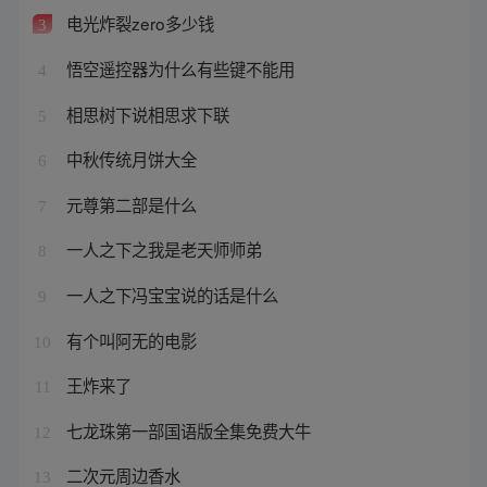
电光炸裂zero多少钱
3
悟空遥控器为什么有些键不能用
4
相思树下说相思求下联
5
中秋传统月饼大全
6
元尊第二部是什么
7
一人之下之我是老天师师弟
8
一人之下冯宝宝说的话是什么
9
有个叫阿无的电影
10
王炸来了
11
七龙珠第一部国语版全集免费大牛
12
二次元周边香水
13