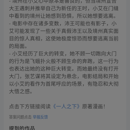
- 境州在小艾心中原本是善良的，但当境州宣告
大王遇刺并推举自己为新任的王时，小艾在门缝
中看到的境州让她感到恐惧，所以她想要逃离。
- 电影中存在诸多变数，沛王可能也有影子，小
艾可能发现了一些关于真假沛王以及境州真实面
目的惊人真相，这使她极度惊恐而想要逃离当前
的局面。
- 小艾经历了巨大的转变，她不顾一切跑向大门
的行为是飞蛾扑火般不顾生命的奔跑，这一行为
也表达出她的这种巨大转变。而她最终没有打开
大门，张艺谋将其设定为悬念，电影结局和开始
以小艾的看作为首尾呼应的场景，有隐忍和大彻
大悟之感。
点击下方链接阅读
《一人之下》
原著漫画！
答案问题点击
举报反馈
提到的作品