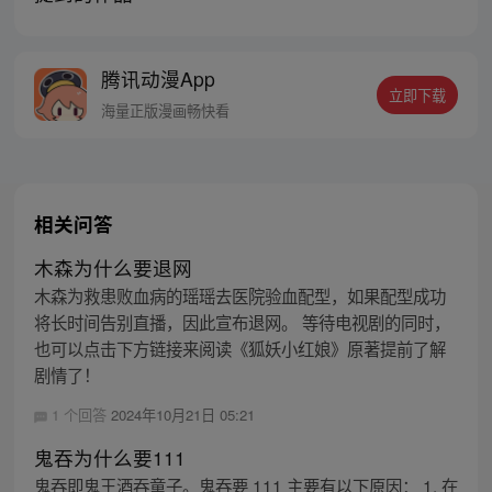
腾讯动漫App
立即下载
海量正版漫画畅快看
相关问答
木森为什么要退网
木森为救患败血病的瑶瑶去医院验血配型，如果配型成功
将长时间告别直播，因此宣布退网。 等待电视剧的同时，
也可以点击下方链接来阅读《狐妖小红娘》原著提前了解
剧情了！
1 个回答
2024年10月21日 05:21
鬼吞为什么要111
鬼吞即鬼王酒吞童子。鬼吞要 111 主要有以下原因： 1. 在