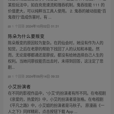
某些玩法中，如自充竞速流和瑰吞机制，鬼吞技能 111 的
价值更大，可以纯粹当工具人使用。 2. 鬼吞的被动技能“百
鬼夜行”造成伤害时，有 ...
1 个回答
2024年10月02日 01:31
陈朵为什么要叛变
陈朵叛变的原因较为复杂。在药仙会时，她没有作为人的
知觉，之后在老廖的帮助下找回了人的认知和本能。然
而，无论是哪都通还是廖叔，都没有给她选择自己人生的
权利。当她问廖叔能否出去时，未得到回答，这注定了悲
剧...
1 个回答
2024年09月14日 09:33
小艾扮演者
在不同的影视作品中，“小艾”的扮演者有所不同。在电视剧
《亲爱的，热爱的》中，小艾的扮演者是张格。在电视剧
《平凡之路》中，小艾姐的扮演者是马秋子。 原漫画《一
人之下》同样精彩，点击按钮下载 App ...