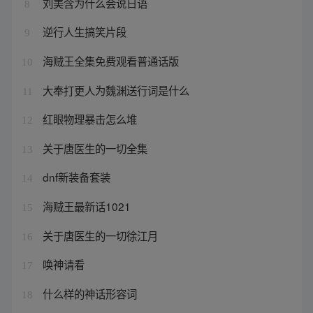
刘美含为什么会说日语
8
逆行人生搞笑片段
9
海贼王全集免费观看普通话版
10
大奉打更人为魏渊送行词是什么
11
红眼物理暴击怎么堆
12
关于唐医生的一切全集
13
dnf新装备套装
14
海贼王最新话1021
15
关于唐医生的一切徐江月
16
唤神请看
17
什么样的神话形容词
18