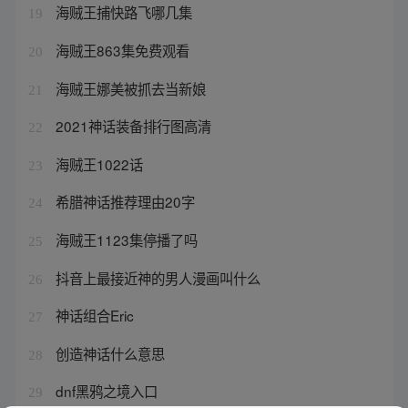
海贼王捕快路飞哪几集
19
海贼王863集免费观看
20
海贼王娜美被抓去当新娘
21
2021神话装备排行图高清
22
海贼王1022话
23
希腊神话推荐理由20字
24
海贼王1123集停播了吗
25
抖音上最接近神的男人漫画叫什么
26
神话组合Eric
27
创造神话什么意思
28
dnf黑鸦之境入口
29