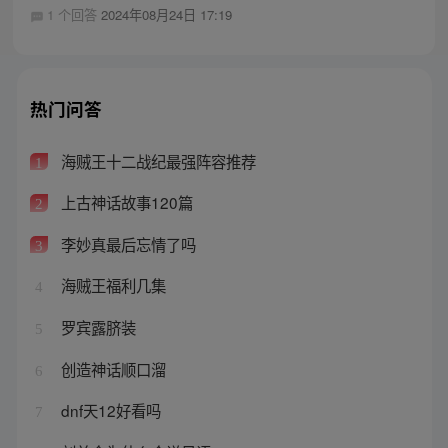
1 个回答
2024年08月24日 17:19
热门问答
海贼王十二战纪最强阵容推荐
1
上古神话故事120篇
2
李妙真最后忘情了吗
3
海贼王福利几集
4
罗宾露脐装
5
创造神话顺口溜
6
dnf天12好看吗
7