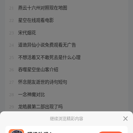
燕云十六州对照现在地图
21
星空在线观看电影
22
宋代烟花
23
道诡异仙小说免费观看无广告
24
不想活着又不敢死去是什么心理
25
吞噬星空坐山客介绍
26
怀念朋友逝世的诗句短句
27
一念神魔对比
28
龙皓晨第二部出现了吗
29
雨落星辰是分手的意思吗
继续浏览精彩内容
30