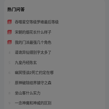
热门问答
吞噬星空等级罗峰最后等级
1
宋朝的烟花长什么样子
2
我的门派最强几个角色
3
道诡异仙错别字太多了
4
九皇丹经陈玄
5
幽冥怪谈2死亡约定在哪
6
原神破除结界镇守之森
7
坐山客什么实力
8
一念神魔和神威的区别
9