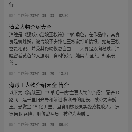
行...
1 个回答
2024年09月30日 02:30
清瞳人物介绍大全
清瞳是《狐妖小红娘王权篇》中的角色。在作品中，其真
身是蜘蛛妖，被毒娘子安排在王权家打听情报。她与王权
富贵相识，并受其帮助恢复自由，二人算是双向救赎。清
瞳留着黄色的大波浪，身材很好。她实力强大，却柔弱
善...
1 个回答
2024年09月28日 13:21
海贼王人物介绍大全 简介
以下为《海贼王》中“草帽一伙”主要人物的介绍： 蒙奇·D·
路飞，是千里阳光号和前进·梅利号的船长，被称为海贼
王，悬赏金 15 亿贝里，因食用橡胶果实变成橡胶人。 罗
罗诺亚·索隆，职位战斗员，被称为海贼...
1 个回答
2024年09月26日 06:50