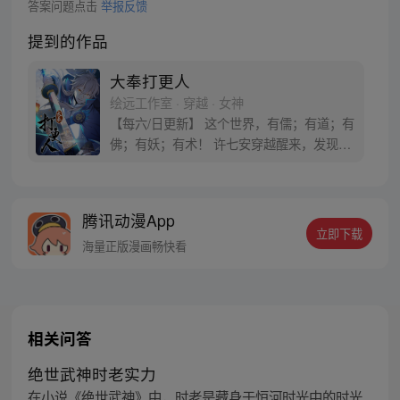
答案问题点击
举报反馈
提到的作品
大奉打更人
绘远工作室 · 穿越 · 女神
【每六/日更新】 这个世界，有儒；有道；有
佛；有妖；有术！ 许七安穿越醒来，发现自
己身处囹圄，三日后就要流放边陲？！ 他起
初的梦想只是自保，顺便在这个世界里当个
富翁悠闲度日，结果…… 改编自阅文集团作
腾讯动漫App
者卖报小郎君同名小说 QQ群号：
立即下载
799493374
海量正版漫画畅快看
相关问答
绝世武神时老实力
在小说《绝世武神》中，时老是藏身于恒河时光中的时光