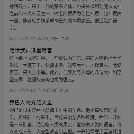
神殿殿主，是上一代的禁忌之体，也是林枫和封魔未成神
之前的三大神灵之一。时老的境界为创世神境，比神境高
一重，能够轻易抹杀成神已久的神境魔王。他还是炼器
宗...
1 个回答
2024年10月07日 17:46
绝世武神谁最厉害
在《绝世武神》中，一些被认为非常厉害的人物包括至圣
先师、大魔天王、独孤求败、时空大神、地狱鬼主、阿修
罗王、昊天上帝等。此外，仙界封号天尊的几位大神如至
圣先师、独孤败天等也极为强大。
1 个回答
2024年10月06日 21:30
乔巴人物介绍大全
乔巴是日本漫画《航海王》中的角色。他是草帽帮的成
员，担任船上的医生，目标是治愈各种疾病。乔巴一开始
是一只驯鹿，通过吃人类的果实，能够说人类的语言，可
以变成人形、人兽型或者驯鹿型。一开始需要用蓝波球进