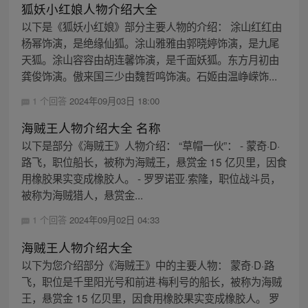
狐妖小红娘人物介绍大全
以下是《狐妖小红娘》部分主要人物的介绍： 涂山红红由
杨幂饰演，是绝缘仙狐。涂山雅雅由郭晓婷饰演，是九尾
天狐。涂山容容由胡连馨饰演，是千面妖狐。东方月初由
龚俊饰演。傲来国三少由魏哲鸣饰演。石姬由温峥嵘饰...
1 个回答
2024年09月03日 18:00
海贼王人物介绍大全 名称
以下是部分《海贼王》人物介绍： “草帽一伙”： - 蒙奇·D·
路飞，职位船长，被称为海贼王，悬赏金 15 亿贝里，因食
用橡胶果实变成橡胶人。 - 罗罗诺亚·索隆，职位战斗员，
被称为海贼猎人，悬赏金...
1 个回答
2024年09月02日 04:33
海贼王人物介绍大全
以下为您介绍部分《海贼王》中的主要人物： 蒙奇·D·路
飞，职位是千里阳光号和前进·梅利号的船长，被称为海贼
王，悬赏金 15 亿贝里，因食用橡胶果实变成橡胶人。 罗