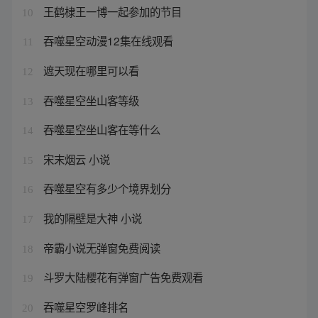
王鹤棣王一博一起参加的节目
10
吞噬星空动漫12集在线观看
11
遮天现在哪里可以看
12
吞噬星空坐山客等级
13
吞噬星空坐山客在等什么
14
宋末烟云 小说
15
吞噬星空有多少个境界划分
16
我的隔壁是大神 小说
17
帝霸小说无弹窗免费阅读
18
斗罗大陆樱花有弹窗广告免费观看
19
吞噬星空罗峰排名
20