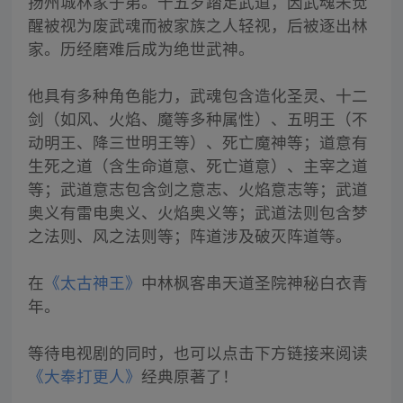
扬州城林家子弟。十五岁踏足武道，因武魂未觉
醒被视为废武魂而被家族之人轻视，后被逐出林
家。历经磨难后成为绝世武神。
他具有多种角色能力，武魂包含造化圣灵、十二
剑（如风、火焰、魔等多种属性）、五明王（不
动明王、降三世明王等）、死亡魔神等；道意有
生死之道（含生命道意、死亡道意）、主宰之道
等；武道意志包含剑之意志、火焰意志等；武道
奥义有雷电奥义、火焰奥义等；武道法则包含梦
之法则、风之法则等；阵道涉及破灭阵道等。
在
《太古神王》
中林枫客串天道圣院神秘白衣青
年。
等待电视剧的同时，也可以点击下方链接来阅读
《大奉打更人》
经典原著了！