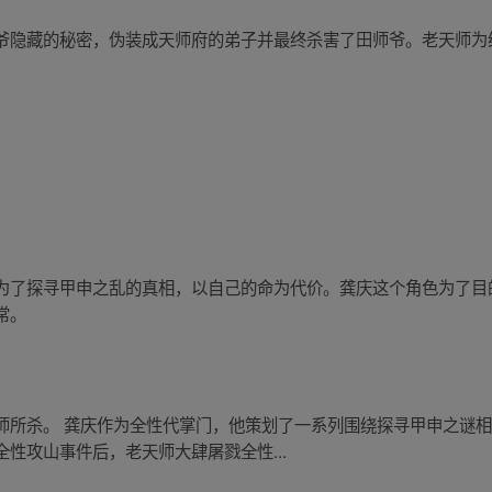
爷隐藏的秘密，伪装成天师府的弟子并最终杀害了田师爷。老天师为
为了探寻甲申之乱的真相，以自己的命为代价。龚庆这个角色为了目
常。
师所杀。 龚庆作为全性代掌门，他策划了一系列围绕探寻甲申之谜
性攻山事件后，老天师大肆屠戮全性...