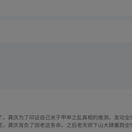
了。龚庆为了印证自己关于甲申之乱真相的推测，发动全
死，龚庆背负了田老这条命。之后老天师下山大肆屠戮全