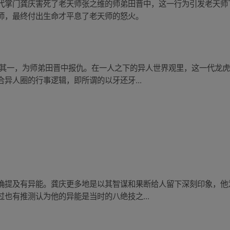
代掌门龚庆害死了老天师张之维的师弟田晋中，这一行为引发老天师
师，最终付出生命才平息了老天师的怒火。
 其一，为师弟田晋中报仇。在一人之下的异人世界观里，这一代龙
异人圈的行事逻辑，即所谓的以牙还牙...
确提及有异能。龚庆更多地是以其智谋和果断给人留下深刻印象，他
也有推测认为他的异能是当时的八绝技之...