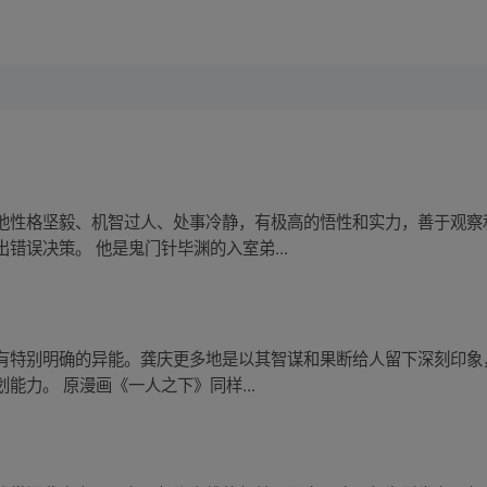
他性格坚毅、机智过人、处事冷静，有极高的悟性和实力，善于观察
错误决策。 他是鬼门针毕渊的入室弟...
有特别明确的异能。龚庆更多地是以其智谋和果断给人留下深刻印象
能力。 原漫画《一人之下》同样...