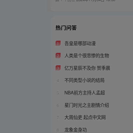
热门问答
吾皇是哪部动漫
1
人类是个很悲惨的生物
2
亿万星辰不及你 贺季晨
3
不同类型小说的结局
4
NBA前方主持人孟超
5
星门时光之主剧情介绍
6
大周仙吏 起点中文网
7
龙象金身功
8