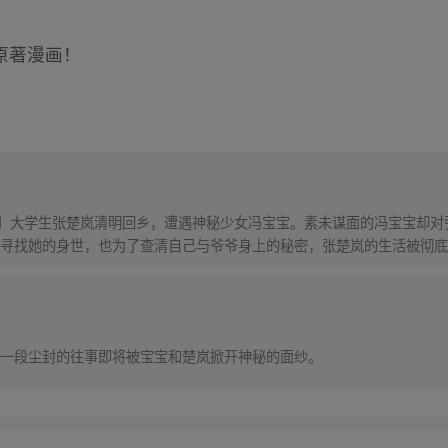
原著漫画！
！】大学生张楚岚清明回乡，遭遇神秘少女冯宝宝。素未谋面的冯宝宝却
寻找她的身世，也为了查清自己与爷爷身上的秘密，张楚岚的生活被彻底
一段尘封的往事即将被宝宝和楚岚掀开神秘的面纱。