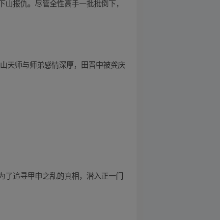
下山报仇。尽管全性高手一批批倒下，
虎山天师与师弟感情深厚，田晋中被龚庆
为了追寻甲申之乱的真相，潜入正一门