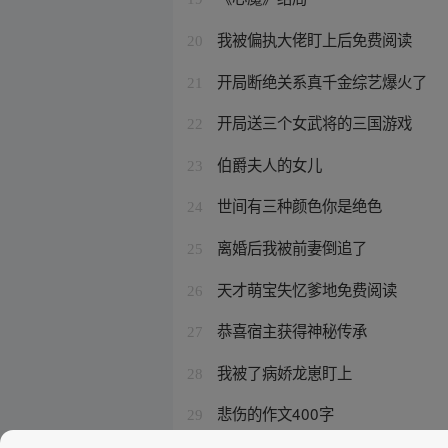
我被偏执大佬盯上后免费阅读
20
开局断绝关系真千金综艺爆火了
21
开局送三个女武将的三国游戏
22
伯爵夫人的女儿
23
世间有三种颜色你是绝色
24
离婚后我被前妻倒追了
25
天才萌宝失忆爹地免费阅读
26
恭喜宿主获得神秘传承
27
我被了病娇龙崽盯上
28
悲伤的作文400字
29