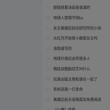
顾铭修夏沫染是谁演的
9
地球人禁猎守则by
10
女主离婚后前往研究所的小说
11
从红月开始曾小鹿是女主吗
12
该隐谁写的
13
地球升维后会死很多人
14
萌娃双胞胎综艺叫什么
15
玩家凶猛主角和谁在一起了
16
系统送我一亿条命
17
离婚后前夫追悔莫及免费阅读
18
《心魔》结局
19