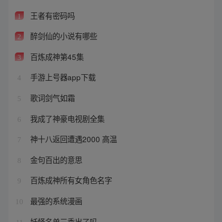
王者有密码吗
1
醉剑仙的小说有哪些
2
百炼成神第45集
3
手游上号器app下载
4
歌词剑气如霜
5
我成了神豪电视剧全集
6
神十八返回遭遇2000 高温
7
金句百出的意思
8
百炼成神所有女角色名字
9
最强的系统漫画
10
妖怪名单三季出了吗