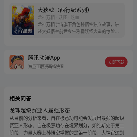
得“永恒之火”拯救苍生，可世间并没有因此
变得美好….随着阴谋慢慢揭露，暗魂四起,
大猿魂（西行纪系列）
为了让“永恒之火”重新归位，小狼妖白狼不
龙神万相 · 妖怪 · 热血
辞万难，找到唐三藏大法师，和他一起重新
龙神万相宇宙旗下角色孙悟空独立故事，讲
寻回徒弟们，组成全新“西行小队”，再度踏
述大妖悟空前世今生称霸妖怪大道的惊险历
上西行之旅……
程。 妖怪大道有自己的生存之道，某日，一
位猴妖因人类的祈愿从天而降，以鬼魈之名
响彻妖界，却因堕入暗魂无法再守护重要之
腾讯动漫App
人…六十年后，他再次破石而出，背负着守
立即下载
护族人的希望和信念打败了妖怪大道的霸
海量正版漫画畅快看
主，成为猴群之王，但故事仍在继续…
相关问答
龙珠超级赛亚人最强形态
从目前的分析来看，自在极意功可能会发展出最强的超级
赛亚人形态。自在极意功存在境界划分，如维斯处于第二
阶段，力量大赛上孙悟空掌握的是第一阶段，大神官达到