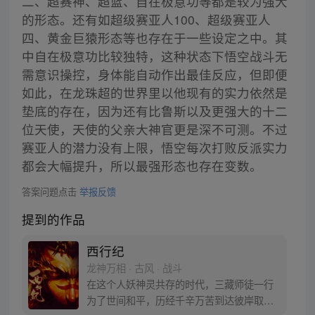
二、超赛神、超蓝、自在极意功等都是较为强大
的形态。还有如超级赛亚人100、超级赛亚人
四、黄金巨猿形态等也存在于一些设定之中。其
中自在极意功比较独特，这种状态下悟空战斗无
需意识操控，身体能自动作出最佳反应，但即便
如此，在龙珠超的世界里以他现有的实力依然是
垫底的存在，因为还有比鲁斯以及更强大的十二
位天使，天使的父亲大神官更是深不可测。不过
赛亚人的潜力没有上限，悟空每次打败反派实力
都会大幅提升，所以最强形态也存在变数。
答案问题点击
举报反馈
提到的作品
西行纪
龙神万相 · 古风 · 战斗
在这个人妖神灵共存的时代，三藏师徒一行
为了世间和平，历经千辛万苦到达彼岸取