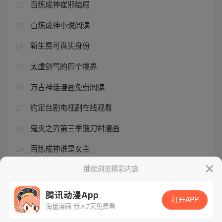
百炼成神崔邪结局
22
百炼成神小说阅读
23
新生费可真实身份
24
太虚剑气的四个境界
25
万古神话漫画免费阅读
26
约定台剧电视剧在线观看
27
鬼灭之刃第三季锻刀村漫画
28
百炼成神谁是女主
29
淡淡的死感是什么意思
继续浏览精彩内容
30
腾讯动漫App
打开APP
海量漫画 新人7天免费看
腾讯漫画
起点读书
QQ阅读