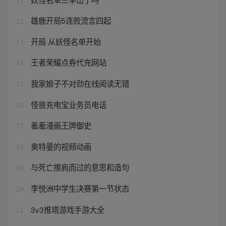
11
雄鹿开局5连败流言四起
12
开局 从妖怪名单开始
13
王者荣耀点券代充网站
14
我家娘子不对劲在线阅读无错
15
怪兽充电宝业务员电话
16
羞羞漫画王牌御史
17
奥特曼的视频动画
18
与死亡擦肩而过的意思和造句
19
李悦洲中学生决赛第一节状态
20
3v3推塔游戏手游大全
21