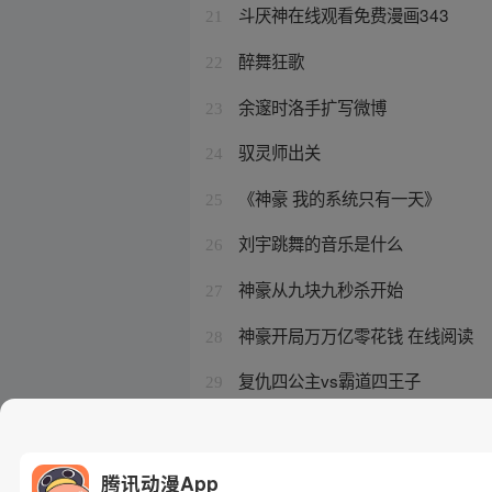
斗厌神在线观看免费漫画343
21
醉舞狂歌
22
余邃时洛手扩写微博
23
驭灵师出关
24
《神豪 我的系统只有一天》
25
刘宇跳舞的音乐是什么
26
神豪从九块九秒杀开始
27
神豪开局万万亿零花钱 在线阅读
28
复仇四公主vs霸道四王子
29
厌胜术鲁班书
30
腾讯动漫App