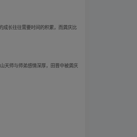
的成长往往需要时间的积累，而龚庆比
虎山天师与师弟感情深厚，田晋中被龚庆