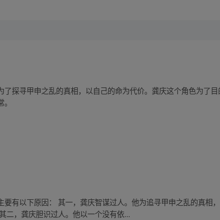
为了探寻甲申之乱的真相，以自己的命为代价。龚庆这个角色为了目
常。
主要有以下原因： 其一，龚庆智谋过人。他为追寻甲申之乱的真相
其二，龚庆胆识过人。他以一个没有依...