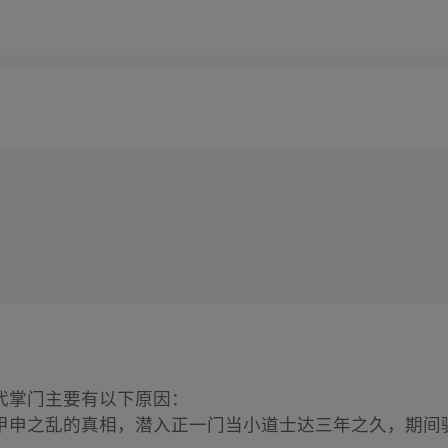
代掌门主要有以下原因：
甲申之乱的真相，潜入正一门当小道士达三年之久，期间