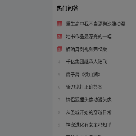
热门问答
重生高中我不当舔狗沙雕动漫
1
地书作品最漂亮的一幅
2
醉酒舞剑视频完整版
3
千亿集团继承人陆飞
4
扇子舞《微山湖》
5
斩刀鬼打正确答案
6
情侣狐狸头像动漫头像
7
从圣墟开始的穿越日常
8
神宠进化有女主吗知乎
9