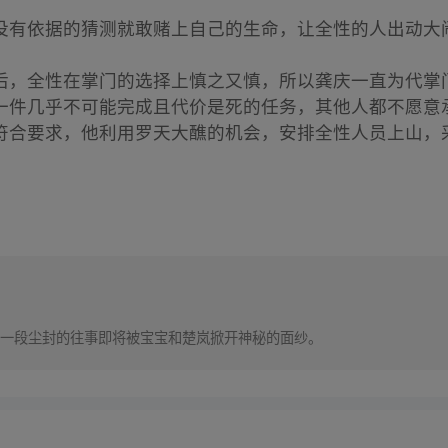
没有依据的猜测就敢赌上自己的生命，让全性的人出动大
后，全性在掌门的选择上慎之又慎，所以龚庆一直为代掌
一件几乎不可能完成且代价是死的任务，其他人都不愿意
符合要求，他利用罗天大醮的机会，安排全性人员上山，
一段尘封的往事即将被宝宝和楚岚掀开神秘的面纱。