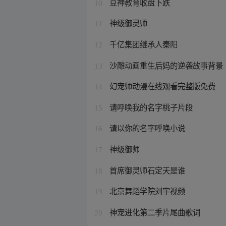
豆神教育收盘下跌
10
神级御灵师
11
千亿集团继承人秦阳
12
沙雕动画重生后妈的逆袭故事背景
13
幻宠师动漫在线观看完整版免费
14
请呼唤我的名字桃子片段
15
请以你的名字呼唤小说
16
神级御师
17
首席御灵师石定天是谁
18
北京舞蹈学院刘宇视频
19
神宠进化第二季片尾曲歌词
20