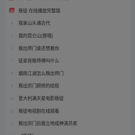
叛徒 在线播放完整版
3
我家山头通古代
4
我的昆仑山(原唱)
5
叛出师门谁还惯着你
6
徒弟背叛师傅叫什么
7
烟雨江湖怎么叛出师门
8
叛出宗门顾修的结局
9
意大利满天星电影叛徒
10
叛徒电视剧在线观看
11
叛出宗门后我立地成神演员表
12