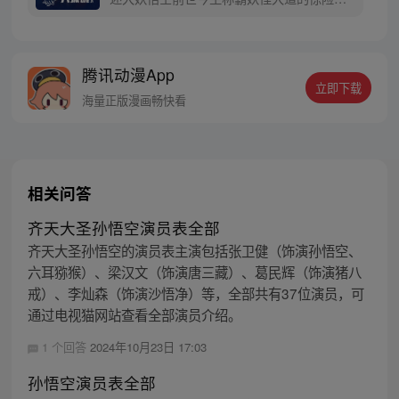
上西行之旅……
程。 妖怪大道有自己的生存之道，某日，一
位猴妖因人类的祈愿从天而降，以鬼魈之名
响彻妖界，却因堕入暗魂无法再守护重要之
腾讯动漫App
人…六十年后，他再次破石而出，背负着守
立即下载
护族人的希望和信念打败了妖怪大道的霸
海量正版漫画畅快看
主，成为猴群之王，但故事仍在继续…
相关问答
齐天大圣孙悟空演员表全部
齐天大圣孙悟空的演员表主演包括张卫健（饰演孙悟空、
六耳猕猴）、梁汉文（饰演唐三藏）、葛民辉（饰演猪八
戒）、李灿森（饰演沙悟净）等，全部共有37位演员，可
通过电视猫网站查看全部演员介绍。
1 个回答
2024年10月23日 17:03
孙悟空演员表全部