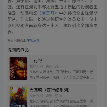
晏、黄子韬、谢苗、吴樾、曹荣、陈浩民、丁
健，还有在河北邯郸太行五指山景区的扮演者王
晓云，动画电影
《宝莲灯》
中的孙悟空由陈佩斯
配音。但实际上扮演过孙悟空的演员众多，仅电
影电视剧方面就多达三十人，难以列出全部演员
表。
答案问题点击
举报反馈
提到的作品
西行纪
龙神万相 · 古风 · 战斗
在这个人妖神灵共存的时代，三藏师徒一行
为了世间和平，历经千辛万苦到达彼岸取
得“永恒之火”拯救苍生，可世间并没有因此
变得美好….随着阴谋慢慢揭露，暗魂四起,
大猿魂（西行纪系列）
为了让“永恒之火”重新归位，小狼妖白狼不
龙神万相 · 妖怪 · 热血
辞万难，找到唐三藏大法师，和他一起重新
龙神万相宇宙旗下角色孙悟空独立故事，讲
寻回徒弟们，组成全新“西行小队”，再度踏
述大妖悟空前世今生称霸妖怪大道的惊险历