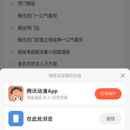
师门叛徒
24
叛出宗门一口气看完
25
叛出师门后
26
叛出宗门后我立地成神一口气看完
27
叛徒电视剧全集介绍香港版
28
青玄宗宗主儿子方源
29
初盘和即时盘怎么分析
继续浏览精彩内容
30
腾讯动漫App
打开APP
海量漫画 新人7天免费看
腾讯漫画
起点读书
QQ阅读
网站备案/许可证号：粤B2-20090059-5
在此处浏览
继续
Copyright©1998 - 2026 Tencent. All Rights Reserved