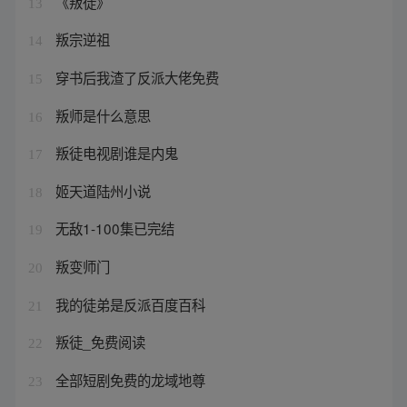
《叛徒》
13
叛宗逆祖
14
穿书后我渣了反派大佬免费
15
叛师是什么意思
16
叛徒电视剧谁是内鬼
17
姬天道陆州小说
18
无敌1-100集已完结
19
叛变师门
20
我的徒弟是反派百度百科
21
叛徒_免费阅读
22
全部短剧免费的龙域地尊
23