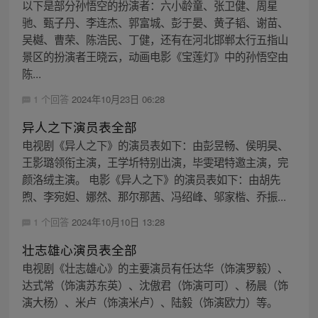
以下是部分孙悟空的扮演者：六小龄童、张卫健、周星
驰、甄子丹、李连杰、郭富城、彭于晏、黄子韬、谢苗、
吴樾、曹荣、陈浩民、丁健，还有在河北邯郸太行五指山
景区的扮演者王晓云，动画电影《宝莲灯》中的孙悟空由
陈...
1 个回答
2024年10月23日 06:28
异人之下演员表全部
电视剧《异人之下》的演员表如下：由彭昱畅、侯明昊、
王影璐领衔主演，王学圻特别出演，毕雯珺特邀主演，完
颜洛绒主演。 电影《异人之下》的演员表如下：由胡先
煦、李宛妲、娜然、那尔那茜、冯绍峰、邬家楷、乔振...
1 个回答
2024年10月10日 13:28
壮志雄心演员表全部
电视剧《壮志雄心》的主要演员有任达华（饰演罗毅）、
达式常（饰演苏东英）、沈傲君（饰演可可）、杨晨（饰
演大杨）、米卢（饰演米卢）、陆毅（饰演欧力）等。