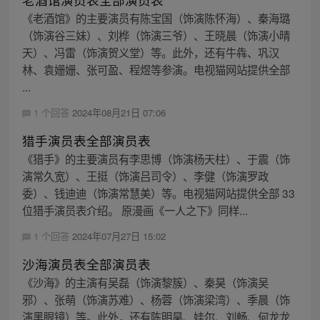
《老酒馆》的主要演员有陈宝国（饰演陈怀海）、秦海璐
（饰演谷三妹）、刘桦（饰演三爷）、王晓晨（饰演小晴
天）、冯雷（饰演贺义堂）等。此外，还有牛犇、巩汉
林、袁姗姗、张可盈、程煜等参演。电视猫网站提供全部
...
1 个回答
2024年08月21日 07:06
猎手演员表全部演员表
《猎手》的主要演员有李思博（饰演杨天柱）、于震（饰
演常久宽）、王挺（饰演吕司令）、李健（饰演罗政
委）、钱迪迪（饰演常慧美）等。电视猫网站提供全部 33
位猎手演员表介绍。 原漫画《一人之下》同样...
1 个回答
2024年07月27日 15:02
沙海演员表全部演员表
《沙海》的主演有吴磊（饰演黎簇）、秦昊（饰演吴
邪）、张萌（饰演苏难）、杨蓉（饰演梁湾）、季晨（饰
演黑眼镜）等。此外，还有陈明昊、娃尔、刘畅、何龙龙