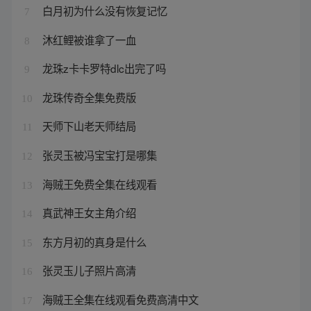
白月初为什么没有恢复记忆
7
沐红鲤被谁拿了一血
8
龙珠z卡卡罗特dlc出完了吗
9
龙珠传奇全集免费版
10
天师下山老天师结局
11
张灵玉被冯宝宝打是哪集
12
海贼王免费全集在线观看
13
真武神王女主角介绍
14
东方月初的真身是什么
15
张灵玉儿子照片高清
16
海贼王全集在线观看免费高清中文
17