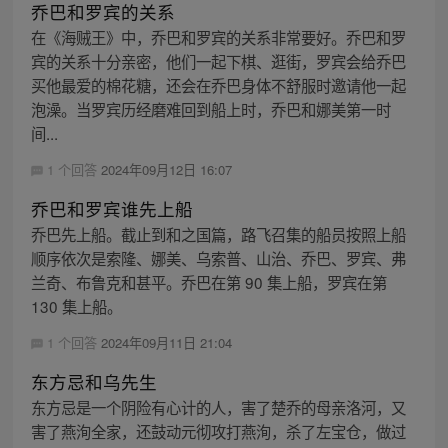
乔巴和罗宾的关系
在《海贼王》中，乔巴和罗宾的关系非常要好。乔巴和罗
宾的关系十分亲密，他们一起下棋、逛街，罗宾会给乔巴
买他最爱的棉花糖，还会在乔巴身体不舒服时邀请他一起
泡澡。当罗宾历经磨难回到船上时，乔巴和娜美第一时
间...
1 个回答
2024年09月12日 16:07
乔巴和罗宾谁先上船
乔巴先上船。截止到和之国篇，路飞召集的船员按照上船
顺序依次是索隆、娜美、乌索普、山治、乔巴、罗宾、弗
兰奇、布鲁克和甚平。乔巴在第 90 集上船，罗宾在第
130 集上船。
1 个回答
2024年09月11日 21:04
东方忌和乌先生
东方忌是一个阴险有心计的人，害了楚乔的母亲洛河，又
害了燕洵全家，还鼓动元彻攻打燕洵，杀了左宝仓，做过