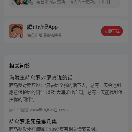
与日本同步更新，每周周一更新。 [简介]有
一个梦想成为海盗的少年叫路飞，他因误
食“恶魔果实”而成为了橡皮人，在获得超人
能力的同时付出了一辈子无法游泳的代价。
腾讯动漫App
十年后，路飞为实现与因救他而断臂的杰克
立即下载
斯的约定而出海，开始了以成为海盗王为目
海量正版漫画畅快看
标的伟大的冒险旅程！
相关问答
海贼王萨乌罗对罗宾说的话
萨乌罗对罗宾说：“只要她坚强的活下去，总有一天会遇到
愿意保护她的同伴”以及“大海如此广阔，总有一天能找到保
护你的同伴”。
1 个回答
2024年10月25日 22:27
萨乌罗没死是第几集
萨乌罗没死在海贼王1097集有相关情节表明。