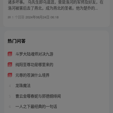
诸多坏事。 乌先生即乌道涯，曾是洛河的军师及好友，在
洛河被害后去了燕北，成为燕北的圣者。他为楚乔的...
1 个回答
2024年08月24日 06:18
热门问答
斗罗大陆魂师对决九游
1
纯阳至尊功是哪里来的
2
元尊的苍渊什么境界
3
龙珠魔法
4
曹云金曝春妮与郭德纲绯闻
5
一人之下最经典的一句话
6