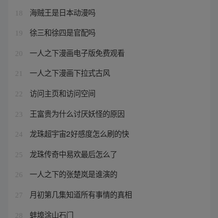
海贼王是日本动漫吗
18
徐三和徐四是官配吗
19
一人之下漫画电子版免费观看
20
一人之下漫画下拉式古风
21
访问主页和访问空间
22
王富贵为什么讨厌妖怪的原因
23
龙珠超宇宙2好感度怎么刷的快
24
龙珠传奇中易欢最后怎么了
25
一人之下的张楚岚是谁演的
26
月初第几集知道所有事情的真相
27
蚌埠涂山石门
28