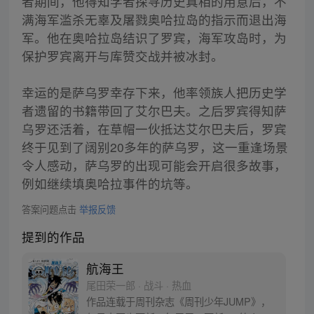
者期间，他得知学者探寻历史真相的用意后，不
满海军滥杀无辜及屠戮奥哈拉岛的指示而退出海
军。他在奥哈拉岛结识了罗宾，海军攻岛时，为
保护罗宾离开与库赞交战并被冰封。
幸运的是萨乌罗幸存下来，他率领族人把历史学
者遗留的书籍带回了艾尔巴夫。之后罗宾得知萨
乌罗还活着，在草帽一伙抵达艾尔巴夫后，罗宾
终于见到了阔别20多年的萨乌罗，这一重逢场景
令人感动，萨乌罗的出现可能会开启很多故事，
例如继续填奥哈拉事件的坑等。
答案问题点击
举报反馈
提到的作品
航海王
尾田荣一郎 · 战斗 · 热血
作品连载于周刊杂志《周刊少年JUMP》，