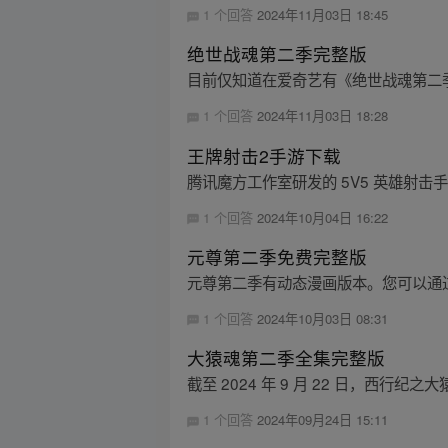
1 个回答
2024年11月03日 18:45
绝世战魂第二季完整版
目前仅知道在爱奇艺有《绝世战魂第二
1 个回答
2024年11月03日 18:28
王牌射击2手游下载
腾讯魔方工作室研发的 5V5 英雄射击
1 个回答
2024年10月04日 16:22
元尊第二季免费完整版
元尊第二季有动态漫画版本。您可以通过云
1 个回答
2024年10月03日 08:31
大猿魂第二季全集完整版
截至 2024 年 9 月 22 日，西行纪
1 个回答
2024年09月24日 15:11