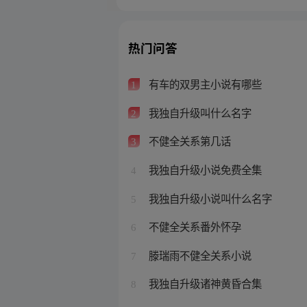
热门问答
有车的双男主小说有哪些
1
我独自升级叫什么名字
2
不健全关系第几话
3
我独自升级小说免费全集
4
我独自升级小说叫什么名字
5
不健全关系番外怀孕
6
滕瑞雨不健全关系小说
7
我独自升级诸神黄昏合集
8