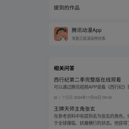
提到的作品
腾讯动漫App
海量正版漫画畅快看
相关问答
西行纪第二季完整版在线观看
可以通过腾讯视频APP观看《西行纪》
1 个回答
2024年11月04日 09:42
王牌天师主角张玄
在参考资料中有提到名为张玄的角色，
于全球僵临、妖魔横行的状态。他获得了