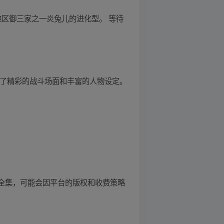
地区御三家之一炎兔儿的进化型。 等待
展现了精彩的战斗场面和丰富的人物设定。
看全集，可能会因平台的版权和收费策略