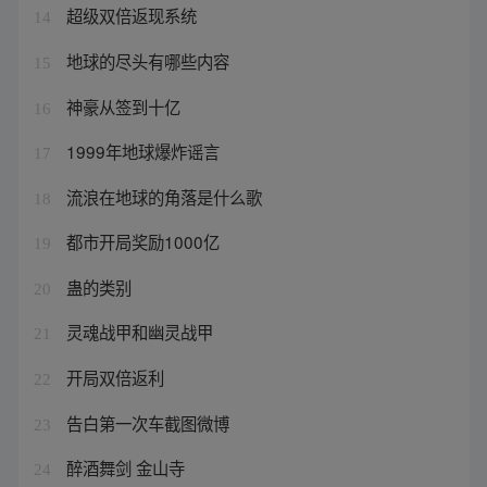
超级双倍返现系统
14
地球的尽头有哪些内容
15
神豪从签到十亿
16
1999年地球爆炸谣言
17
流浪在地球的角落是什么歌
18
都市开局奖励1000亿
19
蛊的类别
20
灵魂战甲和幽灵战甲
21
开局双倍返利
22
告白第一次车截图微博
23
醉酒舞剑 金山寺
24