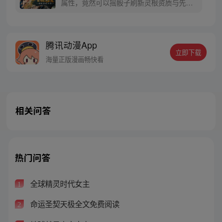
属性，竟然可以摇骰子刷新灵根资质与先天
气运，韩绝为了长生，决定悄悄修炼，不出
风头。但宗门有劫难之时，他却挺身而出。
千年后，修真界一代换一代。当仙界清理凡
腾讯动漫App
间时，韩绝不得不出手。他这才发现，好像
立即下载
仙神也不过如此……
海量正版漫画畅快看
相关问答
热门问答
全球精灵时代女主
1
命运圣契天极全文免费阅读
2