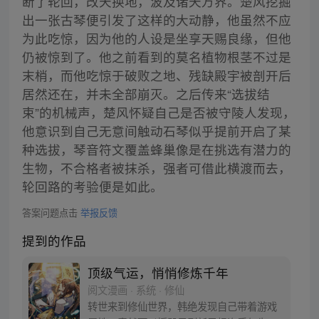
断了轮回，改天换地，波及诸天万界。楚风挖掘
出一张古琴便引发了这样的大动静，他虽然不应
为此吃惊，因为他的人设是坐享天赐良缘，但他
仍被惊到了。他之前看到的莫名植物根茎不过是
末梢，而他吃惊于破败之地、残缺殿宇被剖开后
居然还在，并未全部崩灭。之后传来“选拔结
束”的机械声，楚风怀疑自己是否被守陵人发现，
他意识到自己无意间触动石琴似乎提前开启了某
种选拔，琴音符文覆盖蜂巢像是在挑选有潜力的
生物，不合格者被抹杀，强者可借此横渡而去，
轮回路的考验便是如此。
答案问题点击
举报反馈
提到的作品
顶级气运，悄悄修炼千年
阅文漫画 · 系统 · 修仙
转世来到修仙世界，韩绝发现自己带着游戏