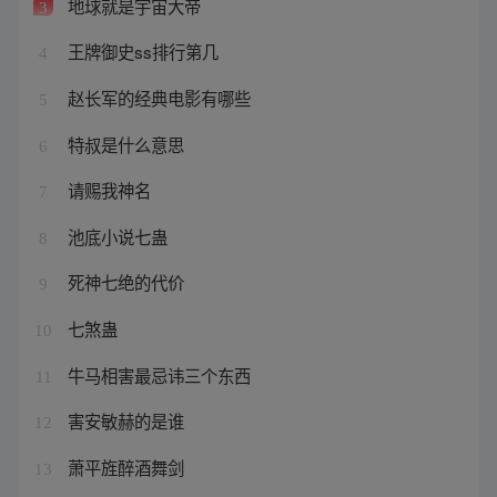
地球就是宇宙大帝
3
王牌御史ss排行第几
4
赵长军的经典电影有哪些
5
特叔是什么意思
6
请赐我神名
7
池底小说七蛊
8
死神七绝的代价
9
七煞蛊
10
牛马相害最忌讳三个东西
11
害安敏赫的是谁
12
萧平旌醉酒舞剑
13