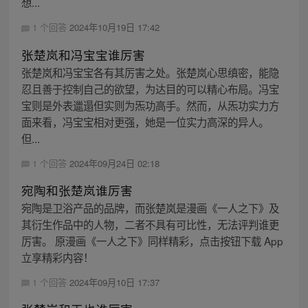
想...
1 个回答
2024年10月19日 17:42
张楚岚和冯宝宝谁厉害
张楚岚和冯宝宝各有其厉害之处。张楚岚心思缜密，能隐
忍且善于控制自己的欲望，为达目的可以精心布局。冯宝
宝则是外表邋遢但实则为炁功高手。然而，从炁功实力方
面来看，冯宝宝相对更强，她是一位实力高深的异人。
但...
1 个回答
2024年09月24日 02:18
宛陶和张楚岚谁厉害
宛陶是卫浴产品的品牌，而张楚岚是漫画《一人之下》及
其衍生作品中的人物，二者不具有可比性，无法评判谁更
厉害。 原漫画《一人之下》同样精彩，点击按钮下载 App
立享精彩内容！
1 个回答
2024年09月10日 17:37