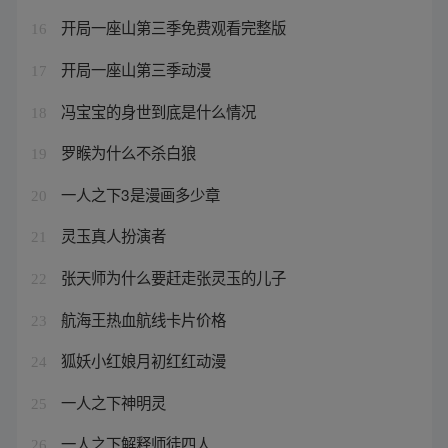
开局一座山第三季免费观看完整版
16
开局一座山第三季动漫
17
冯宝宝的身世到底是什么情况
18
罗睺为什么不杀白狼
19
一人之下3是漫画多少章
20
灵玉真人扮演者
21
张天师为什么要赶走张灵玉的儿子
22
航海王热血航线卡片价格
23
狐妖小红娘月初红红动漫
24
一人之下神明灵
25
一人之下解释师徒四人
26