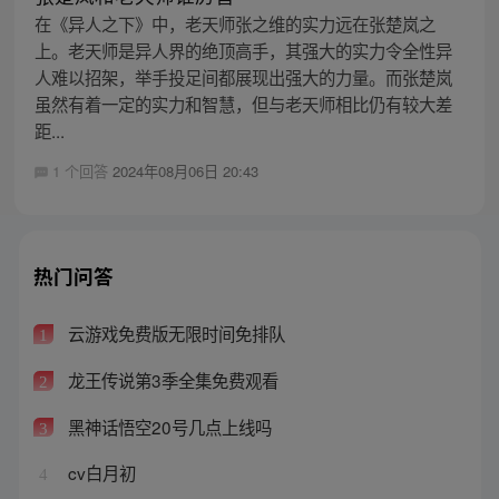
在《异人之下》中，老天师张之维的实力远在张楚岚之
上。老天师是异人界的绝顶高手，其强大的实力令全性异
人难以招架，举手投足间都展现出强大的力量。而张楚岚
虽然有着一定的实力和智慧，但与老天师相比仍有较大差
距...
1 个回答
2024年08月06日 20:43
热门问答
云游戏免费版无限时间免排队
1
龙王传说第3季全集免费观看
2
黑神话悟空20号几点上线吗
3
cv白月初
4