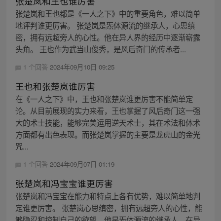
张楚岚和王也谁厉害
张楚岚和王也都是《一人之下》中的重要角色，难以简单
地评判谁更厉害。 张楚岚是炁体源流的继承人，心思缜
密，拥有远超旁人的心性。他在异人界的经历中逐渐崭露
头角。 王也作为武当山俊秀，是风后奇门的传承者...
1 个回答
2024年09月10日 09:25
王也和张楚岚谁厉害
在《一人之下》中，王也和张楚岚谁更厉害不能简单定
论。从目前展现的实力来看，王也掌握了风后奇门这一强
大的术士技能，能够完美运用逆天术士，其在术法和体术
方面都有出色表现。而张楚岚掌握的主要是龙虎山的金光
咒...
1 个回答
2024年09月07日 01:19
张楚岚和冯宝宝谁更厉害
张楚岚和冯宝宝在能力和特点上各有优势，难以简单地判
定谁更厉害。 张楚岚心思缜密，拥有远超旁人的心性，能
够隐忍和控制自己的欲望。他是炁体源流的继承人，在异