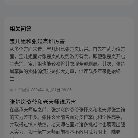
相关问答
宝儿姐和张楚岚谁厉害
从多个方面来看，宝儿姐比张楚岚厉害。首先在武力值方
面，宝儿姐面对张楚岚的攻势游刃有余，即便张楚岚开启
金光咒，宝儿姐也能轻易将其衣服全部剥离。其次，张楚
岚掌握的炁体源流虽是强大力量，但连载多年来他始终
生...
1 个回答
2024年10月21日 06:25
张楚岚爷爷和老天师谁厉害
在继承天师度之前，张楚岚的爷爷张怀义和老天师张之维
的实力差不多。张怀义死前曾面对多位掌门和全性高手，
并取得过惊人战绩，老天师在面对诸多挑战时也展现出强
大实力，如十佬在天师面前根本不敢用武力阻止，陆老