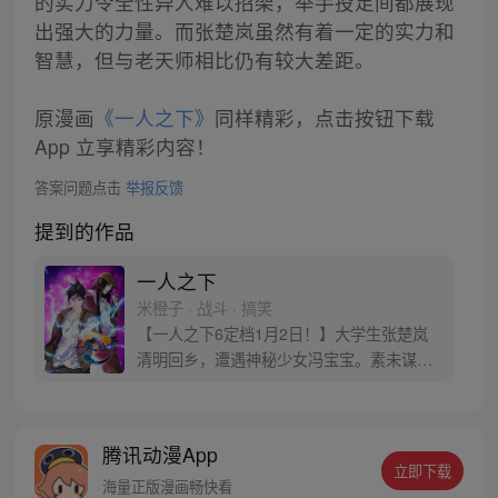
的实力令全性异人难以招架，举手投足间都展现
出强大的力量。而张楚岚虽然有着一定的实力和
智慧，但与老天师相比仍有较大差距。
原漫画
《一人之下》
同样精彩，点击按钮下载
App 立享精彩内容！
答案问题点击
举报反馈
提到的作品
一人之下
米橙子 · 战斗 · 搞笑
【一人之下6定档1月2日！】大学生张楚岚
清明回乡，遭遇神秘少女冯宝宝。素未谋面
的冯宝宝却对张楚岚异常熟悉，并将其带去
自己打工的快递公司。为了帮冯宝宝寻找她
的身世，也为了查清自己与爷爷身上的秘
腾讯动漫App
密，张楚岚的生活被彻底颠覆，与冯宝宝一
立即下载
同踏上“异人”之旅。
海量正版漫画畅快看