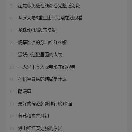
超龙珠英雄在线观看完整版免费
5
斗罗大陆5重生唐三动漫在线观看
6
龙珠z国语版完整版
7
杨幂饰演的涂山红红衣橱
8
狐妖小红娘里面的人物
9
一人异下真人版电影在线观看
10
孙悟空最后的结局是什么
11
酷漫屋
12
最好的痔疮药膏排行榜10强
13
苏苏和东方月初
14
涂山红红实力强的原因
15