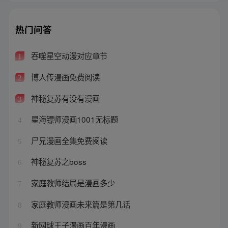
热门问答
吞噬星空动漫对应章节
1
博人传漫画免费阅读
2
神秘复苏有没有漫画
3
星海镖师漫画1001无标题
4
尸兄漫画全集免费阅读
5
神秘复苏之boss
6
家庭教师结局是漫画多少
7
家庭教师漫画未来篇是第几话
8
新网球王子漫画百年漫画
9