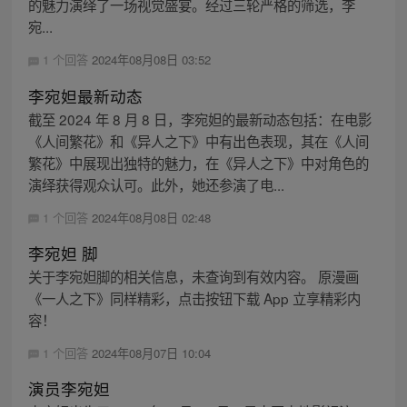
的魅力演绎了一场视觉盛宴。经过三轮严格的筛选，李
宛...
1 个回答
2024年08月08日 03:52
李宛妲最新动态
截至 2024 年 8 月 8 日，李宛妲的最新动态包括：在电影
《人间繁花》和《异人之下》中有出色表现，其在《人间
繁花》中展现出独特的魅力，在《异人之下》中对角色的
演绎获得观众认可。此外，她还参演了电...
1 个回答
2024年08月08日 02:48
李宛妲 脚
关于李宛妲脚的相关信息，未查询到有效内容。 原漫画
《一人之下》同样精彩，点击按钮下载 App 立享精彩内
容！
1 个回答
2024年08月07日 10:04
演员李宛妲