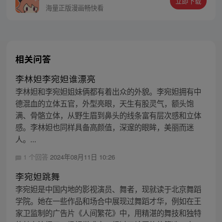
立即下载
同踏上“异人”之旅。
海量正版漫画畅快看
相关问答
李林妲李宛妲谁漂亮
李林妲和李宛妲姐妹俩都有着出众的外貌。李宛妲拥有中
德混血的立体五官，外型亮眼，天生有股灵气，额头饱
满、骨骼立体，从野生眉到鼻头的线条富有层次感和立体
感。李林妲也同样具备高颜值，深邃的眼眸，美丽而迷
人。...
1 个回答
2024年08月11日 10:26
李宛妲跳舞
李宛妲是中国内地的影视演员、舞者，现就读于北京舞蹈
学院。她在一些作品和场合中展现过舞蹈才华，例如在王
家卫监制的广告片《人间繁花》中，用精湛的舞技和独特