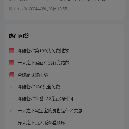
1 个回答
2024年08月03日 13:55
热门问答
斗破苍穹第130集免费播放
1
一人之下漫画有没有完结的
2
全球高武陈雨曦
3
斗破苍穹130集全免费
4
斗破苍穹年番132集更新时间
5
一人之下冯宝宝的身世是什么意思
6
异人之下真人版观看顺序
7