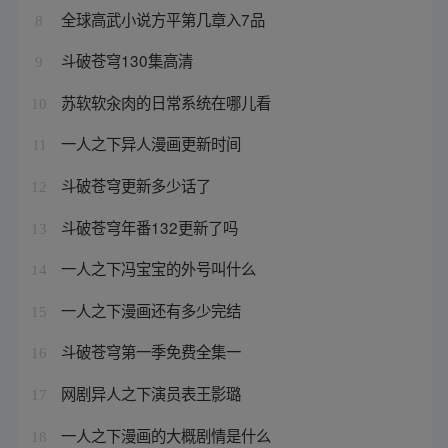
全球高武小说方平第几章入7品
8
斗破苍穹130集高清
9
苏软软汆肉的日常系统在哪儿看
10
一人之下异人漫画更新时间
11
斗破苍穹更新多少话了
12
斗破苍穹年番132更新了吗
13
一人之下冯宝宝的外号叫什么
14
一人之下漫画还有多少完结
15
斗破苍穹第一季免费全集一
16
网剧异人之下演员表王影璐
17
一人之下漫画的大概剧情是什么
18