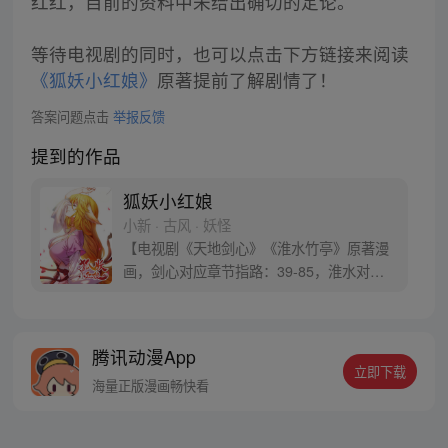
红红，目前的资料中未给出确切的定论。
等待电视剧的同时，也可以点击下方链接来阅读
《狐妖小红娘》
原著提前了解剧情了！
答案问题点击
举报反馈
提到的作品
狐妖小红娘
小新 · 古风 · 妖怪
【电视剧《天地剑心》《淮水竹亭》原著漫
画，剑心对应章节指路：39-85，淮水对应
章节指路272-301】 迷糊萝莉小狐妖，正太
道士没节操。自古人妖生死恋，千载孽缘一
线牵。（每周周四更新。）
腾讯动漫App
立即下载
海量正版漫画畅快看