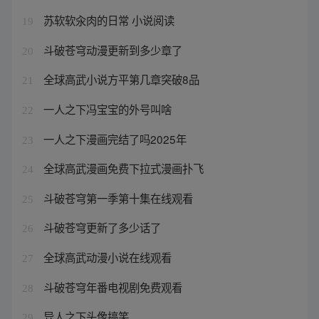
苏软软汆肉的日常 小说阅读
19
斗破苍穹动漫更新到多少章了
20
全球高武小说方平第几章突破8品
21
一人之下冯宝宝的外号叫啥
22
一人之下漫画完结了吗2025年
23
全球高武漫画免费下拉式漫画扑飞
24
斗破苍穹第一季第十集在线观看
25
斗破苍穹更新了多少话了
26
全球高武动漫小说在线观看
27
斗破苍穹年番电视剧免费观看
28
异人之下头像搞笑
29