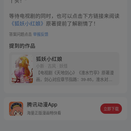
丫头！”
等待电视剧的同时，也可以点击下方链接来阅读
《狐妖小红娘》
原著提前了解剧情了！
答案问题点击
举报反馈
提到的作品
狐妖小红娘
小新 · 古风 · 妖怪
【电视剧《天地剑心》《淮水竹亭》原著漫
画，剑心对应章节指路：39-85，淮水对应
章节指路272-301】 迷糊萝莉小狐妖，正太
道士没节操。自古人妖生死恋，千载孽缘一
线牵。（每周周四更新。）
腾讯动漫App
立即下载
海量正版漫画畅快看