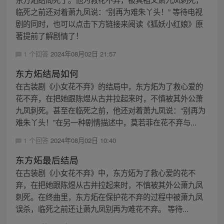
临死之前还对着萧九凤说：“别再为难朱丫头！” 等待电视
剧的同时，也可以点击下方链接来阅读《狐妖小红娘》原
著提前了解剧情了！
1 个回答
2024年08月02日 21:57
东方炻结局如何
在古装剧《小女花不弃》的结局中，东方炻为了救心爱的
花不弃，在把她跟陈煜从古井拉起来时，不慎被其外公萧
九凤刺死。甚至在临死之前，他还对着萧九凤说：“别再为
难朱丫头！”在另一种剧情描述中，莫若菲在花不弃与...
1 个回答
2024年08月02日 10:40
东方炻最后结局
在古装剧《小女花不弃》中，东方炻为了救心爱的花不
弃，在把她跟陈煜从古井拉起来时，不慎被其外公萧九凤
刺死。在终曲里，东方炻在保护花不弃的过程中被萧九凤
误杀，临死之前还让萧九凤别再为难花不弃。 等待...