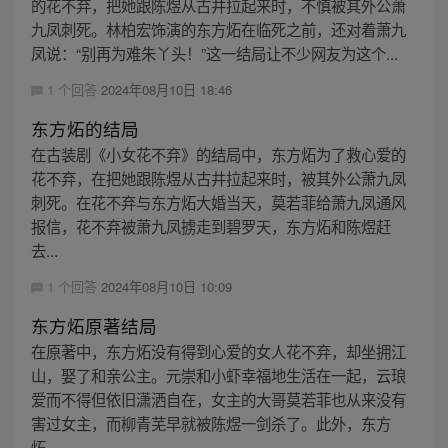
的花不弃，把她跟陈煜从古井拉起来时，不慎被其外公萧
九凤刺死。林柏宏饰演的东方炻在临死之前，还对着萧九
凤说：“别再为难朱丫头！”这一结局让不少网友为这个...
1 个回答
2024年08月10日 18:46
东方炻的结局
在古装剧《小女花不弃》的结局中，东方炻为了救心爱的
花不弃，在把她跟陈煜从古井拉起来时，被其外公萧九凤
刺死。在花不弃与东方炻大婚当天，莫若菲给萧九凤通风
报信，花不弃被萧九凤掳走到碧罗天，东方炻和陈煜赶
去...
1 个回答
2024年08月10日 10:09
东方炻原著结局
在原著中，东方炻没有得到心爱的女人花不弃，却坐拥江
山，娶了和亲公主。元崇和小虾幸福地生活在一起，云琅
爱而不得但依旧潇洒自在，女主的大哥莫若菲也从来没有
害过女主，而柳青芜早就被陈煜一剑杀了。此外，东方
炻...