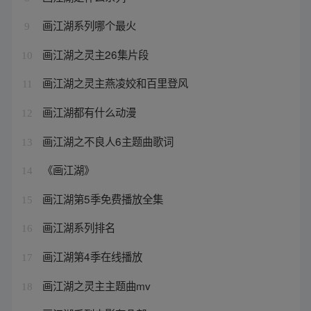
画江湖系列哪个最火
9
画江湖之灵主26集片段
10
画江湖之灵主燕凌姣和百里登风
11
画江湖都有什么动漫
12
画江湖之不良人6主题曲歌词
13
《画江湖》
14
画江湖第5季免费播放全集
15
画江湖系列排名
16
画江湖第4季在线播放
17
画江湖之灵主主题曲mv
18