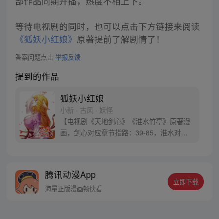
部作品同期开播，热度不相上下。
等待电视剧的同时，也可以点击下方链接来阅读
《狐妖小红娘》
原著提前了解剧情了！
答案问题点击
举报反馈
提到的作品
狐妖小红娘
小新 · 古风 · 妖怪
【电视剧《天地剑心》《淮水竹亭》原著漫
画，剑心对应章节指路：39-85，淮水对应
章节指路272-301】 迷糊萝莉小狐妖，正太
道士没节操。自古人妖生死恋，千载孽缘一
线牵。（每周周四更新。）
腾讯动漫App
立即下载
海量正版漫画畅快看