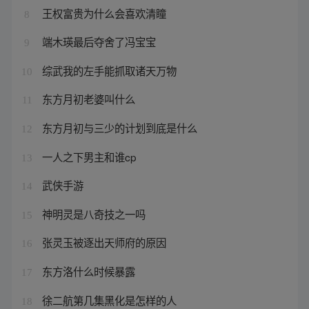
王权富贵为什么会喜欢清瞳
8
端木瑛最后夺舍了冯宝宝
9
综武我的左手能抓取诸天万物
10
东方月初老婆叫什么
11
东方月初与三少的计划到底是什么
12
一人之下男主和谁cp
13
武侠手游
14
神明灵是八奇技之一吗
15
张灵玉被逐出天师府的原因
16
东方洛什么时候暴露
17
徐二航第几集黑化是怎样的人
18