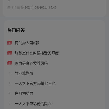
1 个回答
2024年08月02日 15:46
热门问答
奇门异人第3部
1
张楚岚什么时候接受天师度
2
冷血是真心爱雅风吗
3
竹业篇剧情
4
一人之下官方cp情侣王也
5
白月初结局
6
一人之下电影剧情简介
7