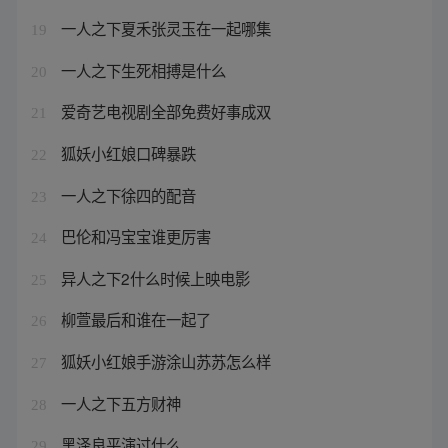
一人之下夏禾张灵玉在一起哪集
19
一人之下生死相搏是什么
20
爱奇艺电视剧全部免费好事成双
21
狐妖小红娘口碑暴跌
22
一人之下徐四的配音
23
巴伦和冯宝宝谁更厉害
24
异人之下2什么时候上映电影
25
柳萱最后和谁在一起了
26
狐妖小红娘手游涂山苏苏怎么样
27
一人之下五方财神
28
黑泽良平演过什么
29