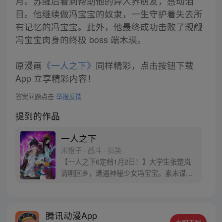
月。苏醒后看到帮助他的异人界朋友，感动泪
目。他继续做冯宝宝的奴隶，一生守护着失去所
有记忆的冯宝宝。此外，他最终成功击败了觊觎
冯宝宝肉身的终极 boss 端木瑛。
原漫画
《一人之下》
同样精彩，点击按钮下载
App 立享精彩内容！
答案问题点击
举报反馈
提到的作品
一人之下
米橙子 · 战斗 · 搞笑
【一人之下6定档1月2日！】大学生张楚岚
清明回乡，遭遇神秘少女冯宝宝。素未谋面
的冯宝宝却对张楚岚异常熟悉，并将其带去
自己打工的快递公司。为了帮冯宝宝寻找她
的身世，也为了查清自己与爷爷身上的秘
腾讯动漫App
密，张楚岚的生活被彻底颠覆，与冯宝宝一