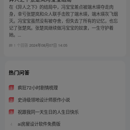
在《异人之下》的结局中，冯宝宝差点被端木瑛夺走肉
身，幸亏张楚岚和众人联手击败了端木瑛，端木瑛灰飞烟
灭。冯宝宝虽然没有被夺舍，但失去了所有的记忆，也忘
记了张楚岚。张楚岚继续做冯宝宝的奴隶，一生守护着
她。...
1 个回答
2024年08月07日 14:05
热门问答
疯狂72小时剧情梳理
1
史诗级领地设计师原作小说
2
祝跟我同一天生日的人生日快乐
3
ai房屋设计软件免费版
4