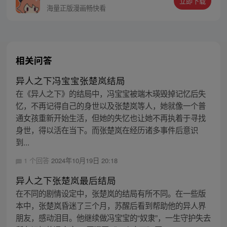
立即下载
同踏上“异人”之旅。
海量正版漫画畅快看
相关问答
异人之下冯宝宝张楚岚结局
在《异人之下》的结局中，冯宝宝被端木瑛毁掉记忆后失
忆，不再记得自己的身世以及张楚岚等人，她就像一个普
通女孩重新开始生活，但她的失忆也让她不再执着于寻找
身世，得以活在当下。而张楚岚在经历诸多事件后意识
到...
1 个回答
2024年10月19日 20:18
异人之下张楚岚最后结局
在不同的剧情设定中，张楚岚的结局有所不同。在一些版
本中，张楚岚昏迷了三个月，苏醒后看到帮助他的异人界
朋友，感动泪目。他继续做冯宝宝的“奴隶”，一生守护失去