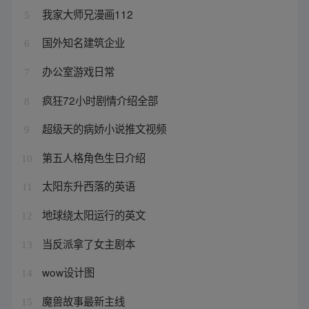
我家大师兄漫画112
5
国外知名建筑企业
6
办公室游戏日常
7
疯狂72小时剧情介绍全部
8
超级天的病娇小说推文视频
9
第五人格角色生日介绍
10
太阳东升西落的英语
11
地球绕太阳运行的英文
12
当反派拿了女主剧本
13
wow设计图
14
魔兽故事最新主线
15