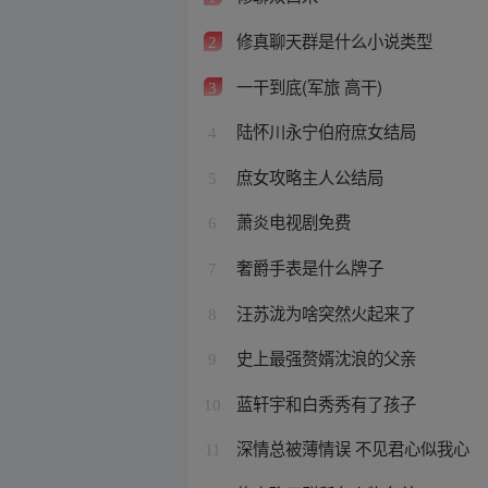
修真聊天群是什么小说类型
2
一干到底(军旅 高干)
3
陆怀川永宁伯府庶女结局
4
庶女攻略主人公结局
5
萧炎电视剧免费
6
奢爵手表是什么牌子
7
汪苏泷为啥突然火起来了
8
史上最强赘婿沈浪的父亲
9
蓝轩宇和白秀秀有了孩子
10
深情总被薄情误 不见君心似我心
11