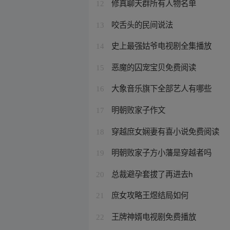
修真聊天群所有人物名单
12
咬舌头的民间说法
13
史上最强姑爷电视剧全集播放
14
恶魔的囚宠宝贝免费阅读
15
大象音乐旗下全部艺人有哪些
16
明朝败家子作文
17
穿越庶女娴妻有喜小说免费阅读
18
明朝败家子方小藩是穿越者吗
19
总裁避孕套拔了再进去h
20
庶女攻略王煜结局如何
21
王牌神婿电视剧免费播放
22