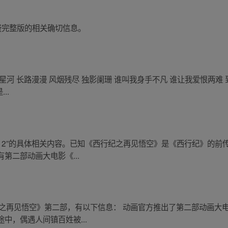
费完整版的相关确切信息。
河 长路漫漫 风烟残尽 独影阑珊 谁叫我身手不凡 谁让我爱恨两难 到
..
2”的具体相关内容。已知《西行纪之再见悟空》是《西行纪》的前传动画电影
第二部动画大电影《...
于《西行纪之再见悟空》第二部，有以下信息： 动画官方推出了第二部动
中，偶遇人间镇百姓被...