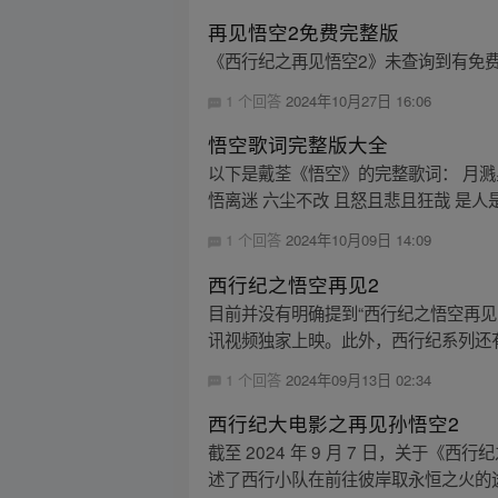
再见悟空2免费完整版
《西行纪之再见悟空2》未查询到有免
1 个回答
2024年10月27日 16:06
悟空歌词完整版大全
以下是戴荃《悟空》的完整歌词： 月溅星
悟离迷 六尘不改 且怒且悲且狂哉 是人是.
1 个回答
2024年10月09日 14:09
西行纪之悟空再见2
目前并没有明确提到“西行纪之悟空再见 
讯视频独家上映。此外，西行纪系列还有
1 个回答
2024年09月13日 02:34
西行纪大电影之再见孙悟空2
截至 2024 年 9 月 7 日，关
述了西行小队在前往彼岸取永恒之火的途