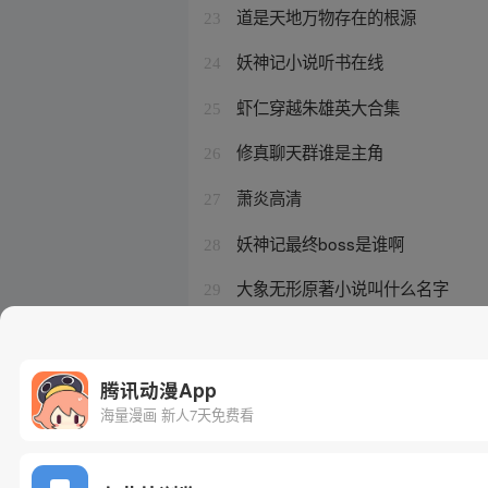
道是天地万物存在的根源
23
妖神记小说听书在线
24
虾仁穿越朱雄英大合集
25
修真聊天群谁是主角
26
萧炎高清
27
妖神记最终boss是谁啊
28
大象无形原著小说叫什么名字
29
霸道总裁的妻子要生宝宝了
30
腾讯动漫App
海量漫画 新人7天免费看