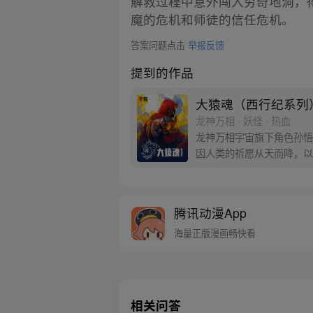
解救过程中意外闯入穷奇地洞，
魔的危机和师徒的信任危机。
答案问题点击
举报反馈
提到的作品
大猿魂（西行纪系列
龙神万相 · 妖怪 · 热血
龙神万相宇宙旗下角色孙悟
因人类的祈愿从天而降，以
信念打败了妖怪大道的霸主
腾讯动漫App
海量正版漫画畅快看
相关问答