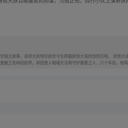
得知大妖百眼魔君的阴谋，为阻止他，西行小队上演斩妖
）
空独立故事，讲述大妖悟空前世今生称霸妖怪大道的惊险历程。 妖怪大
鬼魈之名响彻妖界，却因堕入暗魂无法再守护重要之人…六十年后，他再
，成为猴群之王，但故事仍在继续…