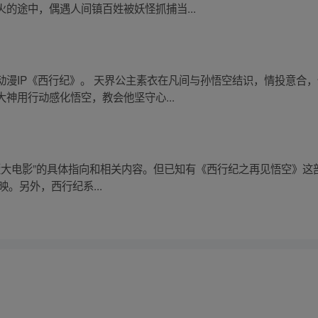
的途中，偶遇人间镇百姓被妖怪抓捕当...
动漫IP《西行纪》。 天界公主素衣在凡间与孙悟空结识，情投意合
神用行动感化悟空，教会他坚守心...
整版大电影”的具体指向和相关内容。但已知有《西行纪之再见悟空》
上映。另外，西行纪系...